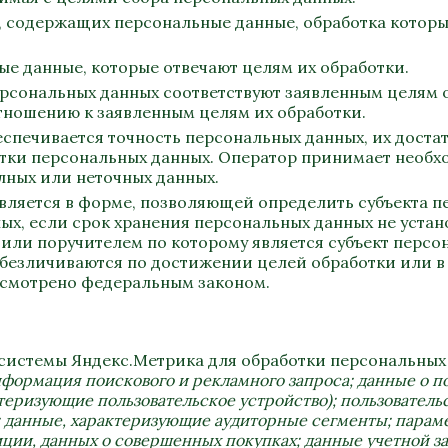
х, содержащих персональные данные, обработка котор
ые данные, которые отвечают целям их обработки.
ерсональных данных соответствуют заявленным целям 
тношению к заявленным целям их обработки.
еспечивается точность персональных данных, их достат
отки персональных данных. Оператор принимает необ
лных или неточных данных.
вляется в форме, позволяющей определить субъекта пе
ых, если срок хранения персональных данных не уста
или поручителем по которому является субъект перс
безличиваются по достижении целей обработки или в 
усмотрено федеральным законом.
е системы Яндекс.Метрика для обработки персональны
информация поискового и рекламного запроса; данные о п
ктеризующие пользовательское устройство); пользовател
; данные, характеризующие аудиторные сегменты; парам
иции, данных о совершенных покупках; данные учетной за