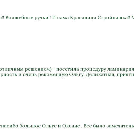
!! Волшебные ручки!! И сама Красавица Стройняшка!! М
ло отличным решением) - посетила процедуру ламинария 
арность и очень рекомендую Ольгу. Деликатная, прият
спасибо большое Ольге и Оксане . Все было замечател