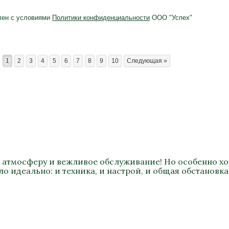
лен с условиями
Политики конфиденциальности
ООО "Успех"
1
2
3
4
5
6
7
8
9
10
Следующая »
 атмосферу и вежливое обслуживание! Но особенно хоч
о идеально: и техника, и настрой, и общая обстановка