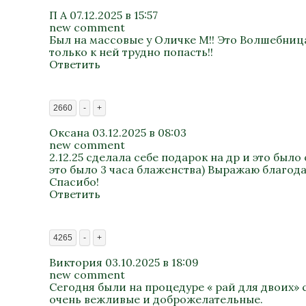
П А
07.12.2025 в 15:57
new comment
Был на массовые у Оличке М!! Это Волшебница
только к ней трудно попасть!!
Ответить
2660
-
+
Оксана
03.12.2025 в 08:03
new comment
2.12.25 сделала себе подарок на др и это бы
это было 3 часа блаженства) Выражаю благод
Спасибо!
Ответить
4265
-
+
Виктория
03.10.2025 в 18:09
new comment
Сегодня были на процедуре « рай для двоих» 
очень вежливые и доброжелательные.