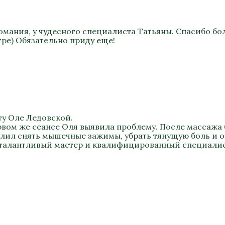
омания, у чудесного специалиста Татьяны. Спасибо бо
ре) Обязательно приду еще!
ту Оле Ледовской.
рвом же сеансе Оля выявила проблему. После массажа 
олил снять мышечные зажимы, убрать тянущую боль и 
 талантливый мастер и квалифицированный специалис