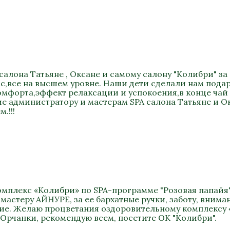
салона Татьяне , Оксане и самому салону "Колибри" за
,все на высшем уровне. Наши дети сделали нам подар
мфорта,эффект релаксации и успокоения,в конце чай из
 администратору и мастерам SPA салона Татьяне и Ок
.!!!
омплекс «Колибри» по SPA-программе "Розовая папайя"
мастеру АЙНУРЕ, за ее бархатные ручки, заботу, вним
вие. Желаю процветания оздоровительному комплексу 
 Орчанки, рекомендую всем, посетите ОК "Колибри".