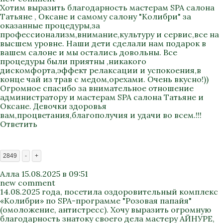
Хотим выразить благодарность мастерам SPA салона
Татьяне , Оксане и самому салону "Колибри" за
оказанные процедуры,за
профессионализм,внимание,культуру и сервис,все на
высшем уровне. Наши дети сделали нам подарок в
вашем салоне и мы остались довольны. Все
процедуры были приятны ,никакого
дискомфорта,эффект релаксации и успокоения,в
конце чай из трав с медом,орехами. Очень вкусно!))
Огромное спасибо за внимательное отношение
администратору и мастерам SPA салона Татьяне и
Оксане. Девочки здоровья
вам,процветания,благополучия и удачи во всем.!!!
Ответить
2849
-
+
Алла
15.08.2025 в 09:51
new comment
14.08.2025 года, посетила оздоровительный комплекс
«Колибри» по SPA-программе "Розовая папайя"
(омоложение, антистресс). Хочу выразить огромную
благодарность знатоку своего дела мастеру АЙНУРЕ,