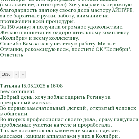
(омоложение, антистресс). Хочу выразить огромную
благодарность знатоку своего дела мастеру АЙНУРЕ,
за ее бархатные ручки, заботу, внимание на
протяжении всей процедуры.
За 150 минут я получила огромное удовольствие.
Желаю процветания оздоровительному комплексу
«Колибри» и всему коллективу.
Спасибо Вам за вашу нелегкую работу. Милые
Орчанки, рекомендую всем, посетите ОК "Колибри".
Ответить
1636
-
+
Татьяна
15.05.2025 в 16:08
new comment
Добрый день, хочу поблагодарить Регину за
прекрасный массаж.
Во первых замечательный ,легкий , открытый человек
в общении.
Во вторых профессионал своего дела , сразу нащупала
проблемные участки на теле и проработала .
Так же посоветовала какие еще можно сделать
массажи , какими аппаратами у них в Колибри .