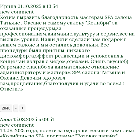
Ирина
01.10.2025 в 13:54
new comment
Хотим выразить благодарность мастерам SPA салона
Татьяне , Оксане и самому салону "Колибри" за
оказанные процедуры,за
профессионализм,внимание,культуру и сервис,все на
высшем уровне. Наши дети сделали нам подарок в
вашем салоне и мы остались довольны. Все
процедуры были приятны ,никакого
дискомфорта,эффект релаксации и успокоения,в
конце чай из трав с медом,орехами. Очень вкусно!))
Огромное спасибо за внимательное отношение
администратору и мастерам SPA салона Татьяне и
Оксане. Девочки здоровья
вам,процветания,благополучия и удачи во всем.!!!
Ответить
2846
-
+
Алла
15.08.2025 в 09:51
new comment
14.08.2025 года, посетила оздоровительный комплекс
«Колибри» по SPA-программе "Розовая папайя"