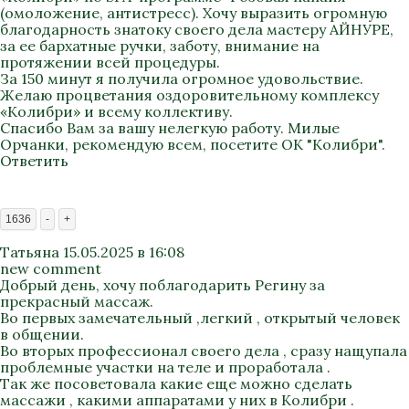
(омоложение, антистресс). Хочу выразить огромную
благодарность знатоку своего дела мастеру АЙНУРЕ,
за ее бархатные ручки, заботу, внимание на
протяжении всей процедуры.
За 150 минут я получила огромное удовольствие.
Желаю процветания оздоровительному комплексу
«Колибри» и всему коллективу.
Спасибо Вам за вашу нелегкую работу. Милые
Орчанки, рекомендую всем, посетите ОК "Колибри".
Ответить
1636
-
+
Татьяна
15.05.2025 в 16:08
new comment
Добрый день, хочу поблагодарить Регину за
прекрасный массаж.
Во первых замечательный ,легкий , открытый человек
в общении.
Во вторых профессионал своего дела , сразу нащупала
проблемные участки на теле и проработала .
Так же посоветовала какие еще можно сделать
массажи , какими аппаратами у них в Колибри .