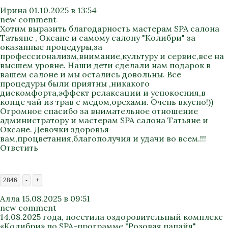
Ирина
01.10.2025 в 13:54
new comment
Хотим выразить благодарность мастерам SPA салона
Татьяне , Оксане и самому салону "Колибри" за
оказанные процедуры,за
профессионализм,внимание,культуру и сервис,все на
высшем уровне. Наши дети сделали нам подарок в
вашем салоне и мы остались довольны. Все
процедуры были приятны ,никакого
дискомфорта,эффект релаксации и успокоения,в
конце чай из трав с медом,орехами. Очень вкусно!))
Огромное спасибо за внимательное отношение
администратору и мастерам SPA салона Татьяне и
Оксане. Девочки здоровья
вам,процветания,благополучия и удачи во всем.!!!
Ответить
2846
-
+
Алла
15.08.2025 в 09:51
new comment
14.08.2025 года, посетила оздоровительный комплекс
«Колибри» по SPA-программе "Розовая папайя"