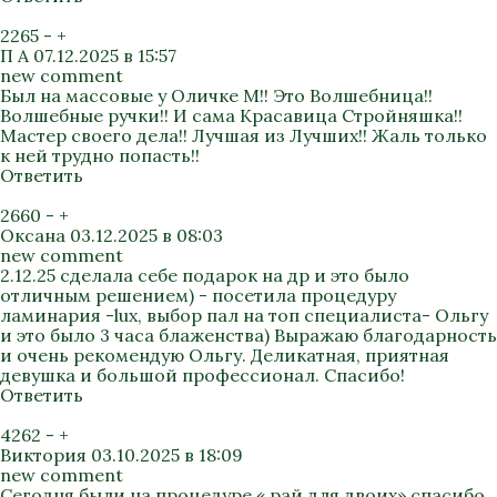
2265
-
+
П А
07.12.2025 в 15:57
new comment
Был на массовые у Оличке М!! Это Волшебница!!
Волшебные ручки!! И сама Красавица Стройняшка!!
Мастер своего дела!! Лучшая из Лучших!! Жаль только
к ней трудно попасть!!
Ответить
2660
-
+
Оксана
03.12.2025 в 08:03
new comment
2.12.25 сделала себе подарок на др и это было
отличным решением) - посетила процедуру
ламинария -lux, выбор пал на топ специалиста- Ольгу
и это было 3 часа блаженства) Выражаю благодарность
и очень рекомендую Ольгу. Деликатная, приятная
девушка и большой профессионал. Спасибо!
Ответить
4262
-
+
Виктория
03.10.2025 в 18:09
new comment
Сегодня были на процедуре « рай для двоих» спасибо