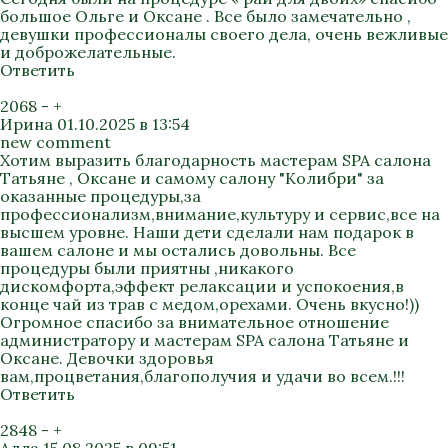
большое Ольге и Оксане . Все было замечательно ,
девушки профессионалы своего дела, очень вежливые
и доброжелательные.
Ответить
2068
-
+
Ирина
01.10.2025 в 13:54
new comment
Хотим выразить благодарность мастерам SPA салона
Татьяне , Оксане и самому салону "Колибри" за
оказанные процедуры,за
профессионализм,внимание,культуру и сервис,все на
высшем уровне. Наши дети сделали нам подарок в
вашем салоне и мы остались довольны. Все
процедуры были приятны ,никакого
дискомфорта,эффект релаксации и успокоения,в
конце чай из трав с медом,орехами. Очень вкусно!))
Огромное спасибо за внимательное отношение
администратору и мастерам SPA салона Татьяне и
Оксане. Девочки здоровья
вам,процветания,благополучия и удачи во всем.!!!
Ответить
2848
-
+