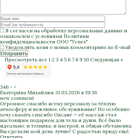
Я согласен на
обработку персональных данных
и
ознакомлен с условиями
Политики
конфиденциальности
ООО "Успех"
Уведомлять меня о новых комментариях по E-mail
Отправить
Просмотреть все
1
2
3
4
5
6
7
8
9
10
Следующая »
346
-
+
Екатерина Михайлюк
31.03.2026 в 19:36
new comment
Огромное спасибо всему персоналу за тёплую
атмосферу и вежливое обслуживание! Но особенно
хочу сказать спасибо Оксане — её массаж стал
настоящим подарком для тела и души. Всё было
идеально: и техника, и настрой, и общая обстановка.
Вы сделали мой день лучше! С радостью приду ещё.
Ответить