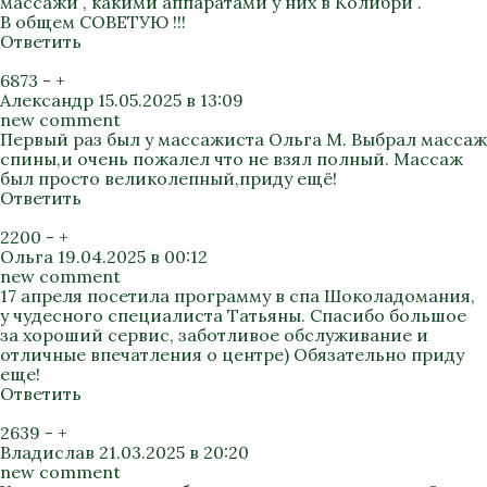
массажи , какими аппаратами у них в Колибри .
В общем СОВЕТУЮ !!!
Ответить
6873
-
+
Александр
15.05.2025 в 13:09
new comment
Первый раз был у массажиста Ольга М. Выбрал массаж
спины,и очень пожалел что не взял полный. Массаж
был просто великолепный,приду ещё!
Ответить
2200
-
+
Ольга
19.04.2025 в 00:12
new comment
17 апреля посетила программу в спа Шоколадомания,
у чудесного специалиста Татьяны. Спасибо большое
за хороший сервис, заботливое обслуживание и
отличные впечатления о центре) Обязательно приду
еще!
Ответить
2639
-
+
Владислав
21.03.2025 в 20:20
new comment