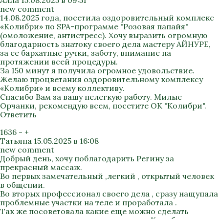
Алла
15.08.2025 в 09:51
new comment
14.08.2025 года, посетила оздоровительный комплекс
«Колибри» по SPA-программе "Розовая папайя"
(омоложение, антистресс). Хочу выразить огромную
благодарность знатоку своего дела мастеру АЙНУРЕ,
за ее бархатные ручки, заботу, внимание на
протяжении всей процедуры.
За 150 минут я получила огромное удовольствие.
Желаю процветания оздоровительному комплексу
«Колибри» и всему коллективу.
Спасибо Вам за вашу нелегкую работу. Милые
Орчанки, рекомендую всем, посетите ОК "Колибри".
Ответить
1636
-
+
Татьяна
15.05.2025 в 16:08
new comment
Добрый день, хочу поблагодарить Регину за
прекрасный массаж.
Во первых замечательный ,легкий , открытый человек
в общении.
Во вторых профессионал своего дела , сразу нащупала
проблемные участки на теле и проработала .
Так же посоветовала какие еще можно сделать