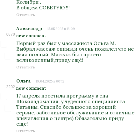
Колибри .
В общем СОВЕТУЮ !!!
Ответить
Александр
15.05.2025 в 13:09
6870
new comment
Первый раз был у массажиста Ольга М.
Выбрал массаж спины,и очень пожалел что не
взял полный. Массаж был просто
великолепный,приду ещё!
Ответить
Ольга
19.04.2025 в 00:12
2202
new comment
17 апреля посетила программу в спа
Шоколадомания, у чудесного специалиста
Татьяны. Спасибо большое за хороший
сервис, заботливое обслуживание и отличные
впечатления о центре) Обязательно приду
еще!
Ответить