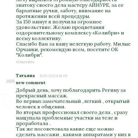
знатоку своего дела мастеру АЙНУРЕ, за ее
бархатные ручки, заботу, внимание на
протяжении всей процедуры.
За 150 минут я получила огромное
удовольствие. Желаю процветания
оздоровительному комплексу «Колибри» и
всему коллективу.
Спасибо Вам за вашу нелегкую работу. Милые
Орчанки, рекомендую всем, посетите ОК
"Колибри".
Ответить
Татьяна
15.05.2025 в 16:08
1635
new comment
Добрый день, хочу поблагодарить Регину за
прекрасный массаж.
Во первых замечательный ,легкий , открытый
человек в общении.
Во вторых профессионал своего дела , сразу
нащупала проблемные участки на теле и
проработала .
Так же посоветовала какие еще можно
сделать массажи , какими аппаратами у них в