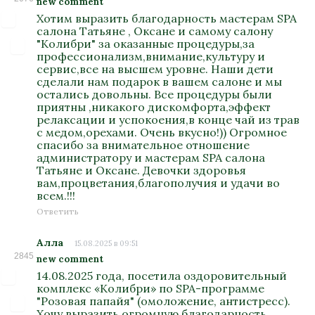
new comment
Хотим выразить благодарность мастерам SPA
салона Татьяне , Оксане и самому салону
"Колибри" за оказанные процедуры,за
профессионализм,внимание,культуру и
сервис,все на высшем уровне. Наши дети
сделали нам подарок в вашем салоне и мы
остались довольны. Все процедуры были
приятны ,никакого дискомфорта,эффект
релаксации и успокоения,в конце чай из трав
с медом,орехами. Очень вкусно!)) Огромное
спасибо за внимательное отношение
администратору и мастерам SPA салона
Татьяне и Оксане. Девочки здоровья
вам,процветания,благополучия и удачи во
всем.!!!
Ответить
Алла
15.08.2025 в 09:51
2845
new comment
14.08.2025 года, посетила оздоровительный
комплекс «Колибри» по SPA-программе
"Розовая папайя" (омоложение, антистресс).
Хочу выразить огромную благодарность