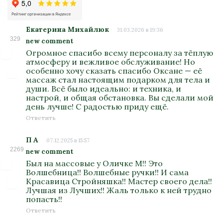
Екатерина Михайлюк
31.03.2026 в 19:36
329
new comment
Огромное спасибо всему персоналу за тёплую
атмосферу и вежливое обслуживание! Но
особенно хочу сказать спасибо Оксане — её
массаж стал настоящим подарком для тела и
души. Всё было идеально: и техника, и
настрой, и общая обстановка. Вы сделали мой
день лучше! С радостью приду ещё.
Ответить
П А
07.12.2025 в 15:57
2269
new comment
Был на массовые у Оличке М!! Это
Волшебница!! Волшебные ручки!! И сама
Красавица Стройняшка!! Мастер своего дела!!
Лучшая из Лучших!! Жаль только к ней трудно
попасть!!
Ответить