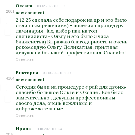
Оксана
03.12.2025 в 08:03
2661
new comment
2.12.25 сделала себе подарок на др и это было
отличным решением) - посетила процедуру
ламинария -lux, выбор пал на топ
специалиста- Ольгу и это было 3 часа
блаженства) Выражаю благодарность и очень
рекомендую Ольгу. Деликатная, приятная
девушка и большой профессионал. Спасибо!
Ответить
Виктория
03.10.2025 в 18:09
4264
new comment
Сегодня были на процедуре « рай для двоих»
спасибо большое Ольге и Оксане . Все было
замечательно , девушки профессионалы
своего дела, очень вежливые и
доброжелательные.
Ответить
Ирина
01.10.2025 в 13:54
2076