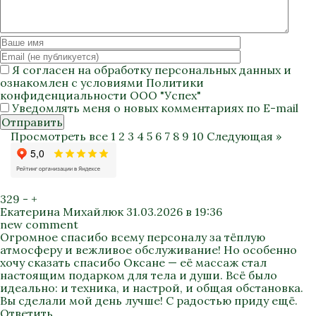
Я согласен на
обработку персональных данных
и
ознакомлен с условиями
Политики
конфиденциальности
ООО "Успех"
Уведомлять меня о новых комментариях по E-mail
Отправить
Просмотреть все
1
2
3
4
5
6
7
8
9
10
Следующая »
329
-
+
Екатерина Михайлюк
31.03.2026 в 19:36
new comment
Огромное спасибо всему персоналу за тёплую
атмосферу и вежливое обслуживание! Но особенно
хочу сказать спасибо Оксане — её массаж стал
настоящим подарком для тела и души. Всё было
идеально: и техника, и настрой, и общая обстановка.
Вы сделали мой день лучше! С радостью приду ещё.
Ответить