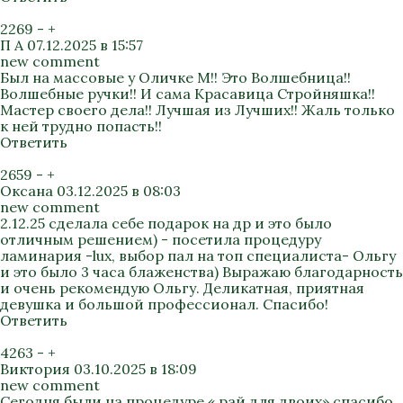
2269
-
+
П А
07.12.2025 в 15:57
new comment
Был на массовые у Оличке М!! Это Волшебница!!
Волшебные ручки!! И сама Красавица Стройняшка!!
Мастер своего дела!! Лучшая из Лучших!! Жаль только
к ней трудно попасть!!
Ответить
2659
-
+
Оксана
03.12.2025 в 08:03
new comment
2.12.25 сделала себе подарок на др и это было
отличным решением) - посетила процедуру
ламинария -lux, выбор пал на топ специалиста- Ольгу
и это было 3 часа блаженства) Выражаю благодарность
и очень рекомендую Ольгу. Деликатная, приятная
девушка и большой профессионал. Спасибо!
Ответить
4263
-
+
Виктория
03.10.2025 в 18:09
new comment
Сегодня были на процедуре « рай для двоих» спасибо