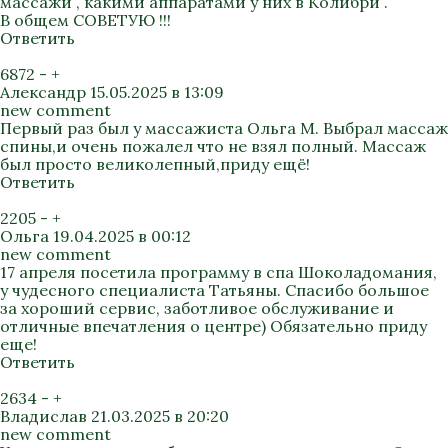
массажи , какими аппаратами у них в Колибри .
В общем СОВЕТУЮ !!!
Ответить
6872
-
+
Александр
15.05.2025 в 13:09
new comment
Первый раз был у массажиста Ольга М. Выбрал массаж
спины,и очень пожалел что не взял полный. Массаж
был просто великолепный,приду ещё!
Ответить
2205
-
+
Ольга
19.04.2025 в 00:12
new comment
17 апреля посетила программу в спа Шоколадомания,
у чудесного специалиста Татьяны. Спасибо большое
за хороший сервис, заботливое обслуживание и
отличные впечатления о центре) Обязательно приду
еще!
Ответить
2634
-
+
Владислав
21.03.2025 в 20:20
new comment