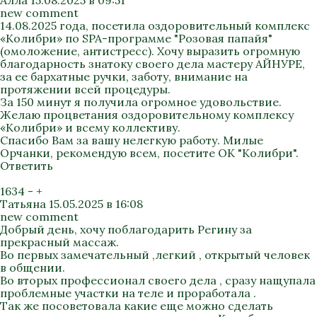
Алла
15.08.2025 в 09:51
new comment
14.08.2025 года, посетила оздоровительный комплекс
«Колибри» по SPA-программе "Розовая папайя"
(омоложение, антистресс). Хочу выразить огромную
благодарность знатоку своего дела мастеру АЙНУРЕ,
за ее бархатные ручки, заботу, внимание на
протяжении всей процедуры.
За 150 минут я получила огромное удовольствие.
Желаю процветания оздоровительному комплексу
«Колибри» и всему коллективу.
Спасибо Вам за вашу нелегкую работу. Милые
Орчанки, рекомендую всем, посетите ОК "Колибри".
Ответить
1634
-
+
Татьяна
15.05.2025 в 16:08
new comment
Добрый день, хочу поблагодарить Регину за
прекрасный массаж.
Во первых замечательный ,легкий , открытый человек
в общении.
Во вторых профессионал своего дела , сразу нащупала
проблемные участки на теле и проработала .
Так же посоветовала какие еще можно сделать