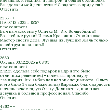
идеально: и техника, и настрой, и общая обстановка.
Вы сделали мой день лучше! С радостью приду ещё.
Ответить
2265
-
+
П А
07.12.2025 в 15:57
new comment
Был на массовые у Оличке М!! Это Волшебница!!
Волшебные ручки!! И сама Красавица Стройняшка!!
Мастер своего дела!! Лучшая из Лучших!! Жаль только
к ней трудно попасть!!
Ответить
2660
-
+
Оксана
03.12.2025 в 08:03
new comment
2.12.25 сделала себе подарок на др и это было
отличным решением) - посетила процедуру
ламинария -lux, выбор пал на топ специалиста- Ольгу
и это было 3 часа блаженства) Выражаю благодарность
и очень рекомендую Ольгу. Деликатная, приятная
девушка и большой профессионал. Спасибо!
Ответить
4262
-
+