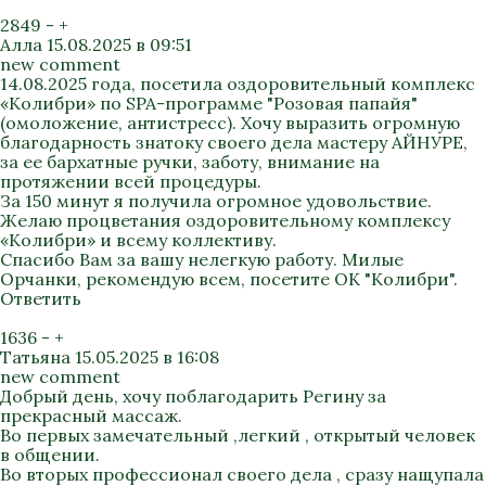
2849
-
+
Алла
15.08.2025 в 09:51
new comment
14.08.2025 года, посетила оздоровительный комплекс
«Колибри» по SPA-программе "Розовая папайя"
(омоложение, антистресс). Хочу выразить огромную
благодарность знатоку своего дела мастеру АЙНУРЕ,
за ее бархатные ручки, заботу, внимание на
протяжении всей процедуры.
За 150 минут я получила огромное удовольствие.
Желаю процветания оздоровительному комплексу
«Колибри» и всему коллективу.
Спасибо Вам за вашу нелегкую работу. Милые
Орчанки, рекомендую всем, посетите ОК "Колибри".
Ответить
1636
-
+
Татьяна
15.05.2025 в 16:08
new comment
Добрый день, хочу поблагодарить Регину за
прекрасный массаж.
Во первых замечательный ,легкий , открытый человек
в общении.
Во вторых профессионал своего дела , сразу нащупала