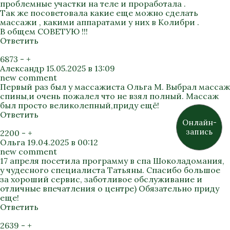
проблемные участки на теле и проработала .
Так же посоветовала какие еще можно сделать
массажи , какими аппаратами у них в Колибри .
В общем СОВЕТУЮ !!!
Ответить
6873
-
+
Александр
15.05.2025 в 13:09
new comment
Первый раз был у массажиста Ольга М. Выбрал массаж
спины,и очень пожалел что не взял полный. Массаж
был просто великолепный,приду ещё!
Ответить
Онлайн-
запись
2200
-
+
Ольга
19.04.2025 в 00:12
new comment
17 апреля посетила программу в спа Шоколадомания,
у чудесного специалиста Татьяны. Спасибо большое
за хороший сервис, заботливое обслуживание и
отличные впечатления о центре) Обязательно приду
еще!
Ответить
2639
-
+