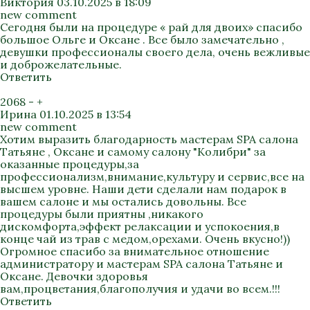
Виктория
03.10.2025 в 18:09
new comment
Сегодня были на процедуре « рай для двоих» спасибо
большое Ольге и Оксане . Все было замечательно ,
девушки профессионалы своего дела, очень вежливые
и доброжелательные.
Ответить
2068
-
+
Ирина
01.10.2025 в 13:54
new comment
Хотим выразить благодарность мастерам SPA салона
Татьяне , Оксане и самому салону "Колибри" за
оказанные процедуры,за
профессионализм,внимание,культуру и сервис,все на
высшем уровне. Наши дети сделали нам подарок в
вашем салоне и мы остались довольны. Все
процедуры были приятны ,никакого
дискомфорта,эффект релаксации и успокоения,в
конце чай из трав с медом,орехами. Очень вкусно!))
Огромное спасибо за внимательное отношение
администратору и мастерам SPA салона Татьяне и
Оксане. Девочки здоровья
вам,процветания,благополучия и удачи во всем.!!!
Ответить