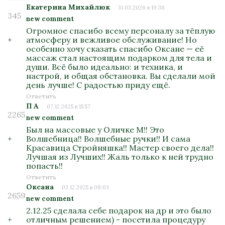
Екатерина Михайлюк
31.03.2026 в 19:36
345
new comment
Огромное спасибо всему персоналу за тёплую
+
атмосферу и вежливое обслуживание! Но
особенно хочу сказать спасибо Оксане — её
массаж стал настоящим подарком для тела и
души. Всё было идеально: и техника, и
настрой, и общая обстановка. Вы сделали мой
день лучше! С радостью приду ещё.
Ответить
П А
07.12.2025 в 15:57
2265
new comment
Был на массовые у Оличке М!! Это
+
Волшебница!! Волшебные ручки!! И сама
Красавица Стройняшка!! Мастер своего дела!!
Лучшая из Лучших!! Жаль только к ней трудно
попасть!!
Ответить
Оксана
03.12.2025 в 08:03
2659
new comment
2.12.25 сделала себе подарок на др и это было
+
отличным решением) - посетила процедуру