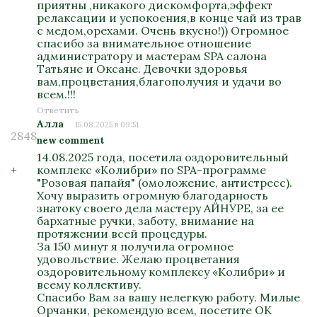
приятны ,никакого дискомфорта,эффект
релаксации и успокоения,в конце чай из трав
с медом,орехами. Очень вкусно!)) Огромное
спасибо за внимательное отношение
администратору и мастерам SPA салона
Татьяне и Оксане. Девочки здоровья
вам,процветания,благополучия и удачи во
всем.!!!
Ответить
Алла
15.08.2025 в 09:51
2848
new comment
14.08.2025 года, посетила оздоровительный
+
комплекс «Колибри» по SPA-программе
"Розовая папайя" (омоложение, антистресс).
Хочу выразить огромную благодарность
знатоку своего дела мастеру АЙНУРЕ, за ее
бархатные ручки, заботу, внимание на
протяжении всей процедуры.
За 150 минут я получила огромное
удовольствие. Желаю процветания
оздоровительному комплексу «Колибри» и
всему коллективу.
Спасибо Вам за вашу нелегкую работу. Милые
Орчанки, рекомендую всем, посетите ОК