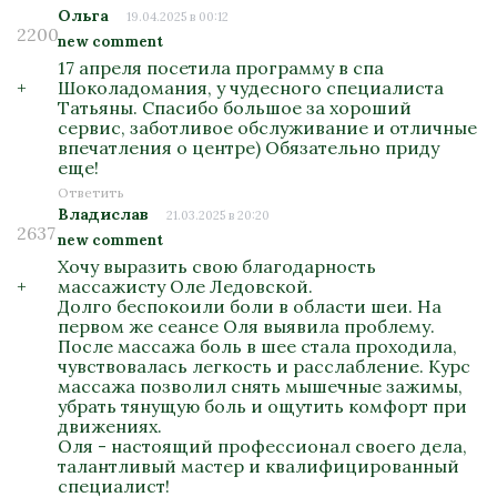
Ольга
19.04.2025 в 00:12
2200
new comment
17 апреля посетила программу в спа
+
Шоколадомания, у чудесного специалиста
Татьяны. Спасибо большое за хороший
сервис, заботливое обслуживание и отличные
впечатления о центре) Обязательно приду
еще!
Ответить
Владислав
21.03.2025 в 20:20
2637
new comment
Хочу выразить свою благодарность
+
массажисту Оле Ледовской.
Долго беспокоили боли в области шеи. На
первом же сеансе Оля выявила проблему.
После массажа боль в шее стала проходила,
чувствовалась легкость и расслабление. Курс
массажа позволил снять мышечные зажимы,
убрать тянущую боль и ощутить комфорт при
движениях.
Оля - настоящий профессионал своего дела,
талантливый мастер и квалифицированный
специалист!