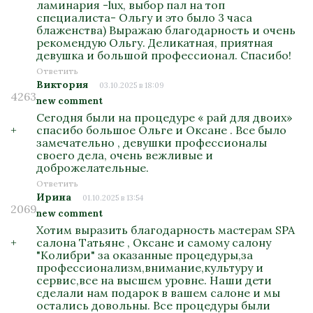
ламинария -lux, выбор пал на топ
специалиста- Ольгу и это было 3 часа
блаженства) Выражаю благодарность и очень
рекомендую Ольгу. Деликатная, приятная
девушка и большой профессионал. Спасибо!
Ответить
Виктория
03.10.2025 в 18:09
4263
new comment
Сегодня были на процедуре « рай для двоих»
+
спасибо большое Ольге и Оксане . Все было
замечательно , девушки профессионалы
своего дела, очень вежливые и
доброжелательные.
Ответить
Ирина
01.10.2025 в 13:54
2069
new comment
Хотим выразить благодарность мастерам SPA
+
салона Татьяне , Оксане и самому салону
"Колибри" за оказанные процедуры,за
профессионализм,внимание,культуру и
сервис,все на высшем уровне. Наши дети
сделали нам подарок в вашем салоне и мы
остались довольны. Все процедуры были