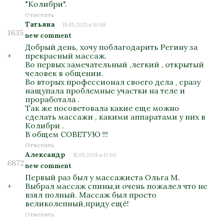
"Колибри".
Ответить
Татьяна
15.05.2025 в 16:08
1635
new comment
Добрый день, хочу поблагодарить Регину за
+
прекрасный массаж.
Во первых замечательный ,легкий , открытый
человек в общении.
Во вторых профессионал своего дела , сразу
нащупала проблемные участки на теле и
проработала .
Так же посоветовала какие еще можно
сделать массажи , какими аппаратами у них в
Колибри .
В общем СОВЕТУЮ !!!
Ответить
Александр
15.05.2025 в 13:09
6872
new comment
Первый раз был у массажиста Ольга М.
+
Выбрал массаж спины,и очень пожалел что не
взял полный. Массаж был просто
великолепный,приду ещё!
Ответить