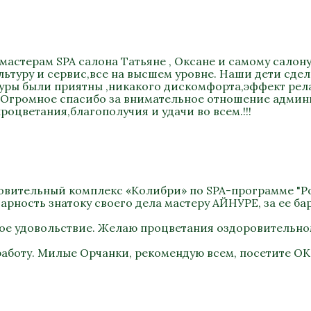
мастерам SPA салона Татьяне , Оксане и самому салону
туру и сервис,все на высшем уровне. Наши дети сдел
уры были приятны ,никакого дискомфорта,эффект релак
) Огромное спасибо за внимательное отношение админи
роцветания,благополучия и удачи во всем.!!!
оровительный комплекс «Колибри» по SPA-программе "Ро
рность знатоку своего дела мастеру АЙНУРЕ, за ее бар
ное удовольствие. Желаю процветания оздоровительно
работу. Милые Орчанки, рекомендую всем, посетите ОК