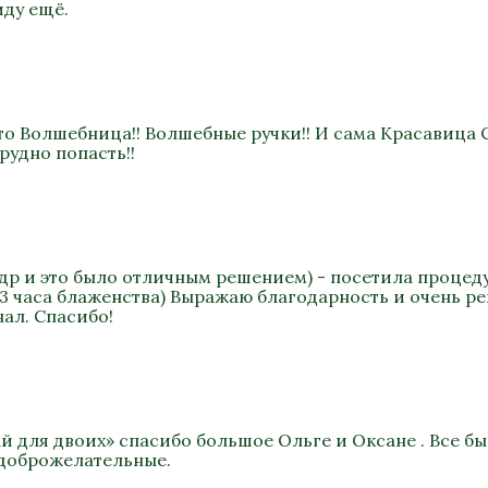
иду ещё.
то Волшебница!! Волшебные ручки!! И сама Красавица 
рудно попасть!!
а др и это было отличным решением) - посетила процеду
 3 часа блаженства) Выражаю благодарность и очень р
ал. Спасибо!
ай для двоих» спасибо большое Ольге и Оксане . Все 
 доброжелательные.