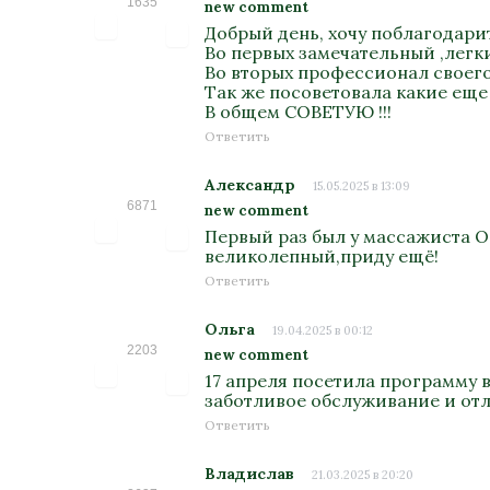
1635
new comment
Добрый день, хочу поблагодари
Во первых замечательный ,легк
Во вторых профессионал своего 
Так же посоветовала какие еще
В общем СОВЕТУЮ !!!
Ответить
Александр
15.05.2025 в 13:09
6871
new comment
Первый раз был у массажиста О
великолепный,приду ещё!
Ответить
Ольга
19.04.2025 в 00:12
2203
new comment
17 апреля посетила программу 
заботливое обслуживание и отл
Ответить
Владислав
21.03.2025 в 20:20