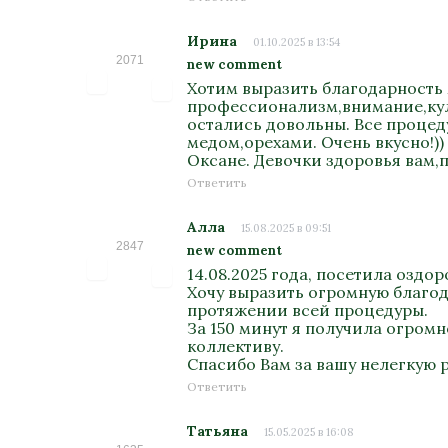
Ирина
01.10.2025 в 13:54
2071
new comment
Хотим выразить благодарность 
профессионализм,внимание,куль
остались довольны. Все процед
медом,орехами. Очень вкусно!)
Оксане. Девочки здоровья вам,п
Ответить
Алла
15.08.2025 в 09:51
2847
new comment
14.08.2025 года, посетила озд
Хочу выразить огромную благода
протяжении всей процедуры.
За 150 минут я получила огром
коллективу.
Спасибо Вам за вашу нелегкую 
Ответить
Татьяна
15.05.2025 в 16:08