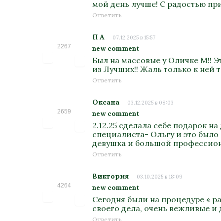
мой день лучше! С радостью пр
Ответить
П А
07.12.2025 в 15:57
2267
new comment
Был на массовые у Оличке М!! Э
из Лучших!! Жаль только к ней т
Ответить
Оксана
03.12.2025 в 08:03
2659
new comment
2.12.25 сделала себе подарок н
специалиста- Ольгу и это было
девушка и большой профессион
Ответить
Виктория
03.10.2025 в 18:09
4264
new comment
Сегодня были на процедуре « р
своего дела, очень вежливые и
Ответить