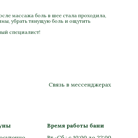
осле массажа боль в шее стала проходила,
имы, убрать тянущую боль и ощутить
ный специалист!
Связь в мессенджерах
ауны
Время работы бани
лосуточно
Вт.-Сб.: с 10:00 до 22:00