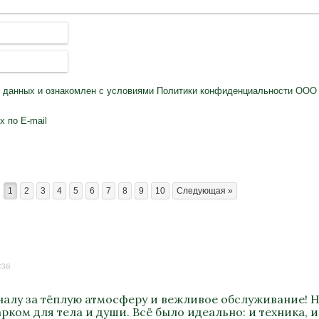
х данных
и ознакомлен с условиями
Политики конфиденциальности
ООО 
 по E-mail
1
2
3
4
5
6
7
8
9
10
Следующая »
:36
алу за тёплую атмосферу и вежливое обслуживание! Н
ком для тела и души. Всё было идеально: и техника, и