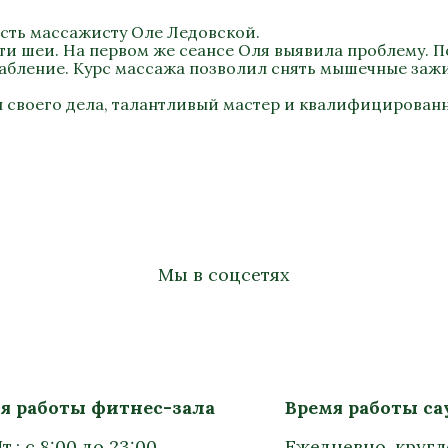
сть массажисту Оле Ледовской.
ти шеи. На первом же сеансе Оля выявила проблему. П
лабление. Курс массажа позволил снять мышечные заж
 своего дела, талантливый мастер и квалифицирован
Мы в соцсетях
я работы фитнес-зала
Время работы с
т.: с 8:00 до 23:00
Ежедневно, круг