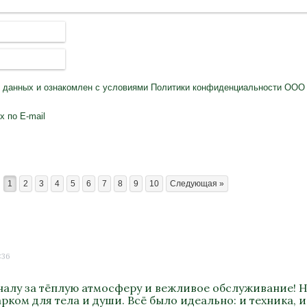
х данных
и ознакомлен с условиями
Политики конфиденциальности
ООО 
 по E-mail
1
2
3
4
5
6
7
8
9
10
Следующая »
:36
алу за тёплую атмосферу и вежливое обслуживание! Н
ком для тела и души. Всё было идеально: и техника, и