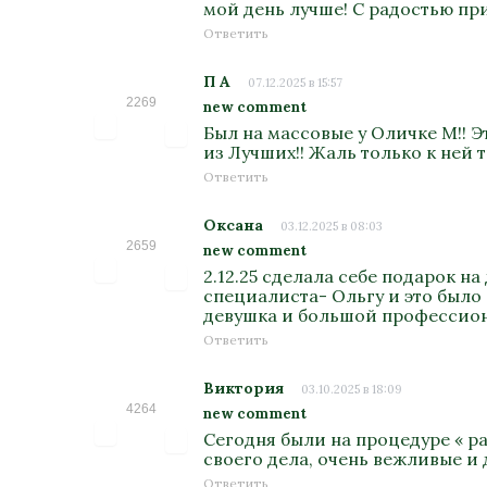
мой день лучше! С радостью пр
Ответить
П А
07.12.2025 в 15:57
2269
new comment
Был на массовые у Оличке М!! Э
из Лучших!! Жаль только к ней т
Ответить
Оксана
03.12.2025 в 08:03
2659
new comment
2.12.25 сделала себе подарок н
специалиста- Ольгу и это было
девушка и большой профессион
Ответить
Виктория
03.10.2025 в 18:09
4264
new comment
Сегодня были на процедуре « р
своего дела, очень вежливые и
Ответить