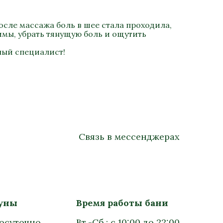
осле массажа боль в шее стала проходила,
имы, убрать тянущую боль и ощутить
ный специалист!
Связь в мессенджерах
ауны
Время работы бани
лосуточно
Вт.-Сб.: с 10:00 до 22:00