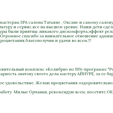
мастерам SPA салона Татьяне , Оксане и самому салону
туру и сервис,все на высшем уровне. Наши дети сдел
уры были приятны ,никакого дискомфорта,эффект релак
) Огромное спасибо за внимательное отношение админи
роцветания,благополучия и удачи во всем.!!!
оровительный комплекс «Колибри» по SPA-программе "Ро
рность знатоку своего дела мастеру АЙНУРЕ, за ее бар
ное удовольствие. Желаю процветания оздоровительно
работу. Милые Орчанки, рекомендую всем, посетите ОК