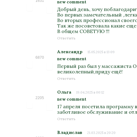
1631
new comment
Добрый день, хочу поблагодари
Во первых замечательный ,легк
Во вторых профессионал своего 
Так же посоветовала какие еще
В общем СОВЕТУЮ !!!
Ответить
Александр
15.05.2025 в 13:09
6870
new comment
Первый раз был у массажиста О
великолепный,приду ещё!
Ответить
Ольга
19.04.2025 в 00:12
2205
new comment
17 апреля посетила программу 
заботливое обслуживание и отл
Ответить
Владислав
21.03.2025 в 20:20