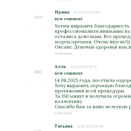
Ирина
01.10.2025 в 13:54
2075
new comment
Хотим выразить благодарность 
профессионализм,внимание,куль
остались довольны. Все процед
медом,орехами. Очень вкусно!)
Оксане. Девочки здоровья вам,п
Ответить
Алла
15.08.2025 в 09:51
2843
new comment
14.08.2025 года, посетила озд
Хочу выразить огромную благода
протяжении всей процедуры.
За 150 минут я получила огром
коллективу.
Спасибо Вам за вашу нелегкую 
Ответить
Татьяна
15.05.2025 в 16:08