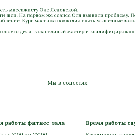
сть массажисту Оле Ледовской.
ти шеи. На первом же сеансе Оля выявила проблему. П
лабление. Курс массажа позволил снять мышечные заж
 своего дела, талантливый мастер и квалифицирован
Мы в соцсетях
я работы фитнес-зала
Время работы с
т.: с 8:00 до 23:00
Ежедневно, круг