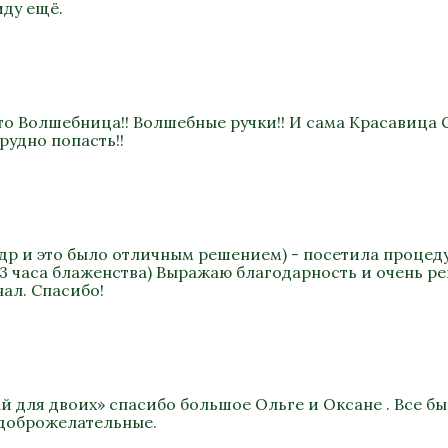
иду ещё.
то Волшебница!! Волшебные ручки!! И сама Красавица 
рудно попасть!!
а др и это было отличным решением) - посетила процеду
 3 часа блаженства) Выражаю благодарность и очень р
ал. Спасибо!
ай для двоих» спасибо большое Ольге и Оксане . Все 
 доброжелательные.