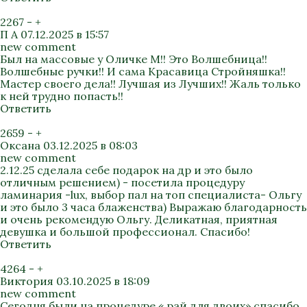
2267
-
+
П А
07.12.2025 в 15:57
new comment
Был на массовые у Оличке М!! Это Волшебница!!
Волшебные ручки!! И сама Красавица Стройняшка!!
Мастер своего дела!! Лучшая из Лучших!! Жаль только
к ней трудно попасть!!
Ответить
2659
-
+
Оксана
03.12.2025 в 08:03
new comment
2.12.25 сделала себе подарок на др и это было
отличным решением) - посетила процедуру
ламинария -lux, выбор пал на топ специалиста- Ольгу
и это было 3 часа блаженства) Выражаю благодарность
и очень рекомендую Ольгу. Деликатная, приятная
девушка и большой профессионал. Спасибо!
Ответить
4264
-
+
Виктория
03.10.2025 в 18:09
new comment
Сегодня были на процедуре « рай для двоих» спасибо