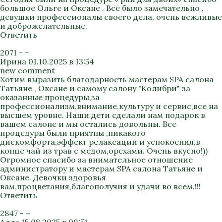
большое Ольге и Оксане . Все было замечательно ,
девушки профессионалы своего дела, очень вежливые
и доброжелательные.
Ответить
2071
-
+
Ирина
01.10.2025 в 13:54
new comment
Хотим выразить благодарность мастерам SPA салона
Татьяне , Оксане и самому салону "Колибри" за
оказанные процедуры,за
профессионализм,внимание,культуру и сервис,все на
высшем уровне. Наши дети сделали нам подарок в
вашем салоне и мы остались довольны. Все
процедуры были приятны ,никакого
дискомфорта,эффект релаксации и успокоения,в
конце чай из трав с медом,орехами. Очень вкусно!))
Огромное спасибо за внимательное отношение
администратору и мастерам SPA салона Татьяне и
Оксане. Девочки здоровья
вам,процветания,благополучия и удачи во всем.!!!
Ответить
2847
-
+