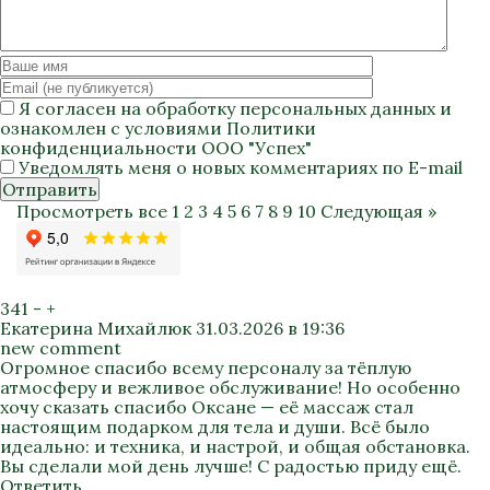
Я согласен на
обработку персональных данных
и
ознакомлен с условиями
Политики
конфиденциальности
ООО "Успех"
Уведомлять меня о новых комментариях по E-mail
Отправить
Просмотреть все
1
2
3
4
5
6
7
8
9
10
Следующая »
341
-
+
Екатерина Михайлюк
31.03.2026 в 19:36
new comment
Огромное спасибо всему персоналу за тёплую
атмосферу и вежливое обслуживание! Но особенно
хочу сказать спасибо Оксане — её массаж стал
настоящим подарком для тела и души. Всё было
идеально: и техника, и настрой, и общая обстановка.
Вы сделали мой день лучше! С радостью приду ещё.
Ответить