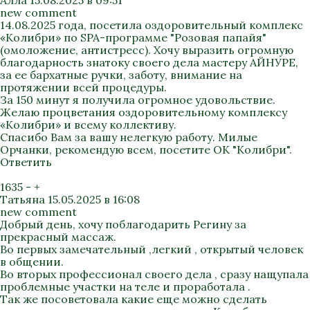
Алла
15.08.2025 в 09:51
new comment
14.08.2025 года, посетила оздоровительный комплекс
«Колибри» по SPA-программе "Розовая папайя"
(омоложение, антистресс). Хочу выразить огромную
благодарность знатоку своего дела мастеру АЙНУРЕ,
за ее бархатные ручки, заботу, внимание на
протяжении всей процедуры.
За 150 минут я получила огромное удовольствие.
Желаю процветания оздоровительному комплексу
«Колибри» и всему коллективу.
Спасибо Вам за вашу нелегкую работу. Милые
Орчанки, рекомендую всем, посетите ОК "Колибри".
Ответить
1635
-
+
Татьяна
15.05.2025 в 16:08
new comment
Добрый день, хочу поблагодарить Регину за
прекрасный массаж.
Во первых замечательный ,легкий , открытый человек
в общении.
Во вторых профессионал своего дела , сразу нащупала
проблемные участки на теле и проработала .
Так же посоветовала какие еще можно сделать