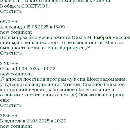
массажи , какими аппаратами у них в Колибри .
В общем СОВЕТУЮ !!!
Ответить
6870
-
+
Александр
15.05.2025 в 13:09
new comment
Первый раз был у массажиста Ольга М. Выбрал массаж
спины,и очень пожалел что не взял полный. Массаж
был просто великолепный,приду ещё!
Ответить
2203
-
+
Ольга
19.04.2025 в 00:12
new comment
17 апреля посетила программу в спа Шоколадомания,
у чудесного специалиста Татьяны. Спасибо большое
за хороший сервис, заботливое обслуживание и
отличные впечатления о центре) Обязательно приду
еще!
Ответить
2636
-
+
Владислав
21.03.2025 в 20:20
new comment