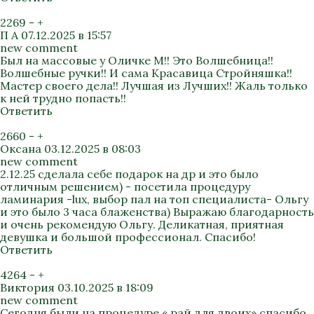
2269
-
+
П А
07.12.2025 в 15:57
new comment
Был на массовые у Оличке М!! Это Волшебница!!
Волшебные ручки!! И сама Красавица Стройняшка!!
Мастер своего дела!! Лучшая из Лучших!! Жаль только
к ней трудно попасть!!
Ответить
2660
-
+
Оксана
03.12.2025 в 08:03
new comment
2.12.25 сделала себе подарок на др и это было
отличным решением) - посетила процедуру
ламинария -lux, выбор пал на топ специалиста- Ольгу
и это было 3 часа блаженства) Выражаю благодарность
и очень рекомендую Ольгу. Деликатная, приятная
девушка и большой профессионал. Спасибо!
Ответить
4264
-
+
Виктория
03.10.2025 в 18:09
new comment
Сегодня были на процедуре « рай для двоих» спасибо