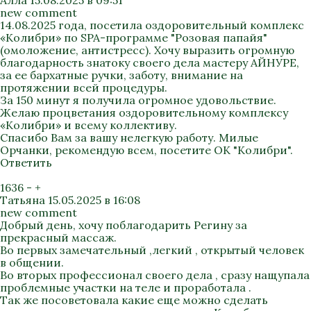
Алла
15.08.2025 в 09:51
new comment
14.08.2025 года, посетила оздоровительный комплекс
«Колибри» по SPA-программе "Розовая папайя"
(омоложение, антистресс). Хочу выразить огромную
благодарность знатоку своего дела мастеру АЙНУРЕ,
за ее бархатные ручки, заботу, внимание на
протяжении всей процедуры.
За 150 минут я получила огромное удовольствие.
Желаю процветания оздоровительному комплексу
«Колибри» и всему коллективу.
Спасибо Вам за вашу нелегкую работу. Милые
Орчанки, рекомендую всем, посетите ОК "Колибри".
Ответить
1636
-
+
Татьяна
15.05.2025 в 16:08
new comment
Добрый день, хочу поблагодарить Регину за
прекрасный массаж.
Во первых замечательный ,легкий , открытый человек
в общении.
Во вторых профессионал своего дела , сразу нащупала
проблемные участки на теле и проработала .
Так же посоветовала какие еще можно сделать