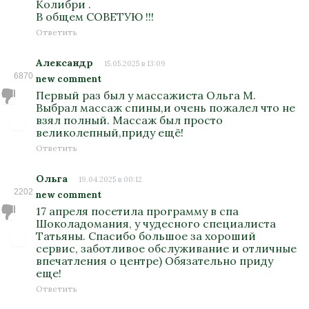
Колибри .
В общем СОВЕТУЮ !!!
Ответить
Александр
15.05.2025 в 13:09
6870
new comment
Первый раз был у массажиста Ольга М.
Выбрал массаж спины,и очень пожалел что не
взял полный. Массаж был просто
великолепный,приду ещё!
Ответить
Ольга
19.04.2025 в 00:12
2202
new comment
17 апреля посетила программу в спа
Шоколадомания, у чудесного специалиста
Татьяны. Спасибо большое за хороший
сервис, заботливое обслуживание и отличные
впечатления о центре) Обязательно приду
еще!
Ответить