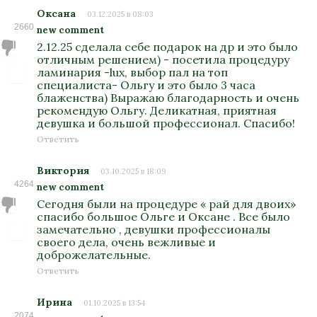
Оксана
03.12.2025 в 08:03
2660
new comment
2.12.25 сделала себе подарок на др и это было
отличным решением) - посетила процедуру
ламинария -lux, выбор пал на топ
специалиста- Ольгу и это было 3 часа
блаженства) Выражаю благодарность и очень
рекомендую Ольгу. Деликатная, приятная
девушка и большой профессионал. Спасибо!
Ответить
Виктория
03.10.2025 в 18:09
4264
new comment
Сегодня были на процедуре « рай для двоих»
спасибо большое Ольге и Оксане . Все было
замечательно , девушки профессионалы
своего дела, очень вежливые и
доброжелательные.
Ответить
Ирина
01.10.2025 в 13:54
2074