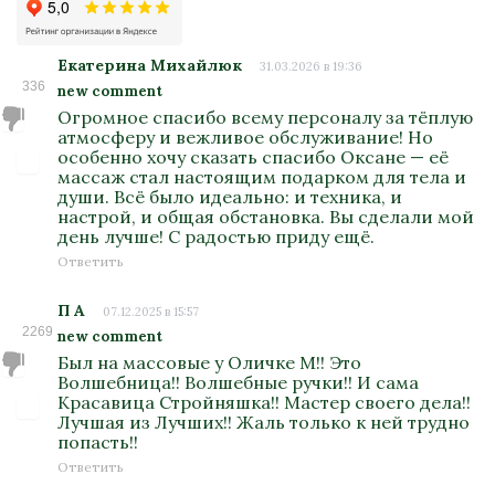
Екатерина Михайлюк
31.03.2026 в 19:36
336
new comment
Огромное спасибо всему персоналу за тёплую
атмосферу и вежливое обслуживание! Но
особенно хочу сказать спасибо Оксане — её
массаж стал настоящим подарком для тела и
души. Всё было идеально: и техника, и
настрой, и общая обстановка. Вы сделали мой
день лучше! С радостью приду ещё.
Ответить
П А
07.12.2025 в 15:57
2269
new comment
Был на массовые у Оличке М!! Это
Волшебница!! Волшебные ручки!! И сама
Красавица Стройняшка!! Мастер своего дела!!
Лучшая из Лучших!! Жаль только к ней трудно
попасть!!
Ответить