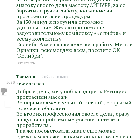
знатоку своего дела мастеру АЙНУРЕ, за ее
бархатные ручки, заботу, внимание на
протяжении всей процедуры.
За 150 минут я получила огромное
удовольствие. Желаю процветания
оздоровительному комплексу «Колибри» и
всему коллективу.
Спасибо Вам за вашу нелегкую работу. Милые
Орчанки, рекомендую всем, посетите ОК
"Колибри".
Ответить
Татьяна
15.05.2025 в 16:08
1636
new comment
Добрый день, хочу поблагодарить Регину за
прекрасный массаж.
Во первых замечательный ,легкий , открытый
человек в общении.
Во вторых профессионал своего дела , сразу
нащупала проблемные участки на теле и
проработала .
Так же посоветовала какие еще можно
сделать массажи , какими аппаратами у них в