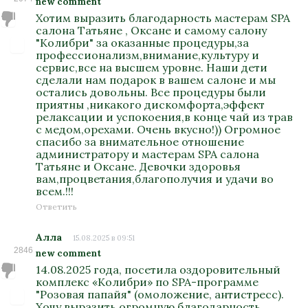
new comment
Хотим выразить благодарность мастерам SPA
салона Татьяне , Оксане и самому салону
"Колибри" за оказанные процедуры,за
профессионализм,внимание,культуру и
сервис,все на высшем уровне. Наши дети
сделали нам подарок в вашем салоне и мы
остались довольны. Все процедуры были
приятны ,никакого дискомфорта,эффект
релаксации и успокоения,в конце чай из трав
с медом,орехами. Очень вкусно!)) Огромное
спасибо за внимательное отношение
администратору и мастерам SPA салона
Татьяне и Оксане. Девочки здоровья
вам,процветания,благополучия и удачи во
всем.!!!
Ответить
Алла
15.08.2025 в 09:51
2846
new comment
14.08.2025 года, посетила оздоровительный
комплекс «Колибри» по SPA-программе
"Розовая папайя" (омоложение, антистресс).
Хочу выразить огромную благодарность