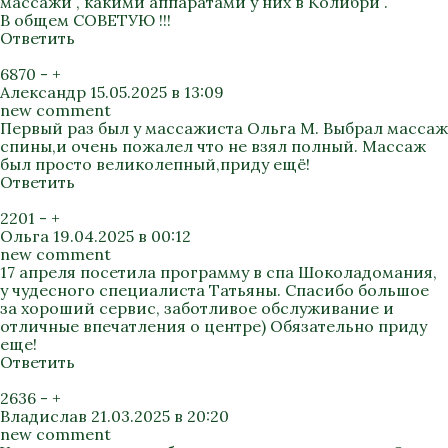
массажи , какими аппаратами у них в Колибри .
В общем СОВЕТУЮ !!!
Ответить
6870
-
+
Александр
15.05.2025 в 13:09
new comment
Первый раз был у массажиста Ольга М. Выбрал массаж
спины,и очень пожалел что не взял полный. Массаж
был просто великолепный,приду ещё!
Ответить
2201
-
+
Ольга
19.04.2025 в 00:12
new comment
17 апреля посетила программу в спа Шоколадомания,
у чудесного специалиста Татьяны. Спасибо большое
за хороший сервис, заботливое обслуживание и
отличные впечатления о центре) Обязательно приду
еще!
Ответить
2636
-
+
Владислав
21.03.2025 в 20:20
new comment