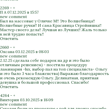
2269
-
+
П А
07.12.2025 в 15:57
new comment
Был на массовые у Оличке М!! Это Волшебница!!
Волшебные ручки!! И сама Красавица Стройняшка!!
Мастер своего дела!! Лучшая из Лучших!! Жаль только
к ней трудно попасть!!
Ответить
2660
-
+
Оксана
03.12.2025 в 08:03
new comment
2.12.25 сделала себе подарок на др и это было
отличным решением) - посетила процедуру
ламинария -lux, выбор пал на топ специалиста- Ольгу
и это было 3 часа блаженства) Выражаю благодарность
и очень рекомендую Ольгу. Деликатная, приятная
девушка и большой профессионал. Спасибо!
Ответить
4264
-
+
Виктория
03.10.2025 в 18:09
new comment
Сегодня были на процедуре « рай для двоих» спасибо