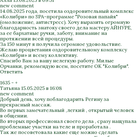
Алла
15.08.2025 в 09:51
new comment
14.08.2025 года, посетила оздоровительный комплекс
«Колибри» по SPA-программе "Розовая папайя"
(омоложение, антистресс). Хочу выразить огромную
благодарность знатоку своего дела мастеру АЙНУРЕ,
за ее бархатные ручки, заботу, внимание на
протяжении всей процедуры.
За 150 минут я получила огромное удовольствие.
Желаю процветания оздоровительному комплексу
«Колибри» и всему коллективу.
Спасибо Вам за вашу нелегкую работу. Милые
Орчанки, рекомендую всем, посетите ОК "Колибри".
Ответить
1635
-
+
Татьяна
15.05.2025 в 16:08
new comment
Добрый день, хочу поблагодарить Регину за
прекрасный массаж.
Во первых замечательный ,легкий , открытый человек
в общении.
Во вторых профессионал своего дела , сразу нащупала
проблемные участки на теле и проработала .
Так же посоветовала какие еще можно сделать