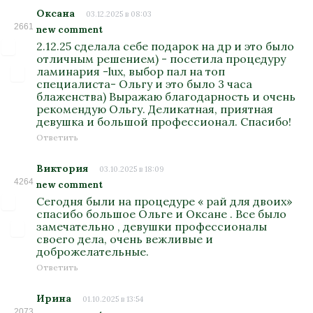
Оксана
03.12.2025 в 08:03
2661
new comment
2.12.25 сделала себе подарок на др и это было
отличным решением) - посетила процедуру
ламинария -lux, выбор пал на топ
специалиста- Ольгу и это было 3 часа
блаженства) Выражаю благодарность и очень
рекомендую Ольгу. Деликатная, приятная
девушка и большой профессионал. Спасибо!
Ответить
Виктория
03.10.2025 в 18:09
4264
new comment
Сегодня были на процедуре « рай для двоих»
спасибо большое Ольге и Оксане . Все было
замечательно , девушки профессионалы
своего дела, очень вежливые и
доброжелательные.
Ответить
Ирина
01.10.2025 в 13:54
2073