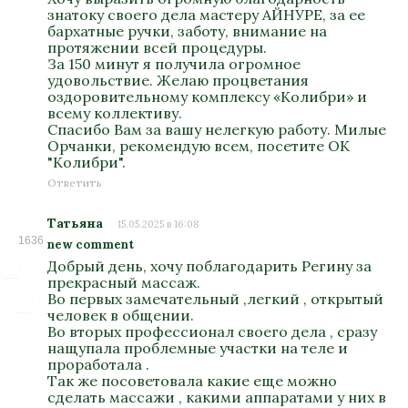
знатоку своего дела мастеру АЙНУРЕ, за ее
бархатные ручки, заботу, внимание на
протяжении всей процедуры.
За 150 минут я получила огромное
удовольствие. Желаю процветания
оздоровительному комплексу «Колибри» и
всему коллективу.
Спасибо Вам за вашу нелегкую работу. Милые
Орчанки, рекомендую всем, посетите ОК
"Колибри".
Ответить
Татьяна
15.05.2025 в 16:08
1636
new comment
Добрый день, хочу поблагодарить Регину за
прекрасный массаж.
Во первых замечательный ,легкий , открытый
человек в общении.
Во вторых профессионал своего дела , сразу
нащупала проблемные участки на теле и
проработала .
Так же посоветовала какие еще можно
сделать массажи , какими аппаратами у них в