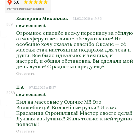
Екатерина Михайлюк
31.03.2026 в 19:36
339
new comment
Огромное спасибо всему персоналу за тёплую
атмосферу и вежливое обслуживание! Но
особенно хочу сказать спасибо Оксане — её
массаж стал настоящим подарком для тела и
души. Всё было идеально: и техника, и
настрой, и общая обстановка. Вы сделали мой
день лучше! С радостью приду ещё.
Ответить
П А
07.12.2025 в 15:57
2268
new comment
Был на массовые у Оличке М!! Это
Волшебница!! Волшебные ручки!! И сама
Красавица Стройняшка!! Мастер своего дела!!
Лучшая из Лучших!! Жаль только к ней трудно
попасть!!
Ответить