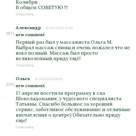
Колибри .
В общем СОВЕТУЮ !!!
Ответить
Александр
15.05.2025 в 13:09
6871
new comment
Первый раз был у массажиста Ольга М.
Выбрал массаж спины,и очень пожалел что не
взял полный. Массаж был просто
великолепный,приду ещё!
Ответить
Ольга
19.04.2025 в 00:12
2202
new comment
17 апреля посетила программу в спа
Шоколадомания, у чудесного специалиста
Татьяны. Спасибо большое за хороший
сервис, заботливое обслуживание и отличные
впечатления о центре) Обязательно приду
еще!
Ответить