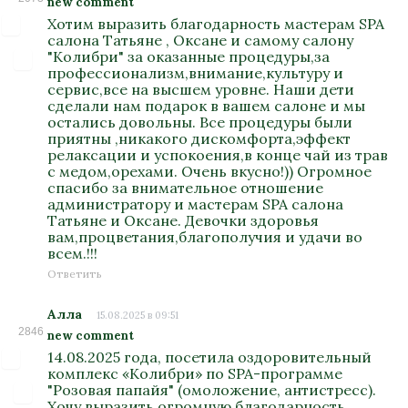
new comment
Хотим выразить благодарность мастерам SPA
салона Татьяне , Оксане и самому салону
"Колибри" за оказанные процедуры,за
профессионализм,внимание,культуру и
сервис,все на высшем уровне. Наши дети
сделали нам подарок в вашем салоне и мы
остались довольны. Все процедуры были
приятны ,никакого дискомфорта,эффект
релаксации и успокоения,в конце чай из трав
с медом,орехами. Очень вкусно!)) Огромное
спасибо за внимательное отношение
администратору и мастерам SPA салона
Татьяне и Оксане. Девочки здоровья
вам,процветания,благополучия и удачи во
всем.!!!
Ответить
Алла
15.08.2025 в 09:51
2846
new comment
14.08.2025 года, посетила оздоровительный
комплекс «Колибри» по SPA-программе
"Розовая папайя" (омоложение, антистресс).
Хочу выразить огромную благодарность