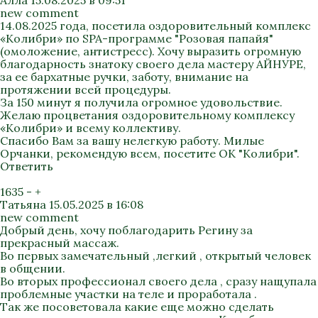
Алла
15.08.2025 в 09:51
new comment
14.08.2025 года, посетила оздоровительный комплекс
«Колибри» по SPA-программе "Розовая папайя"
(омоложение, антистресс). Хочу выразить огромную
благодарность знатоку своего дела мастеру АЙНУРЕ,
за ее бархатные ручки, заботу, внимание на
протяжении всей процедуры.
За 150 минут я получила огромное удовольствие.
Желаю процветания оздоровительному комплексу
«Колибри» и всему коллективу.
Спасибо Вам за вашу нелегкую работу. Милые
Орчанки, рекомендую всем, посетите ОК "Колибри".
Ответить
1635
-
+
Татьяна
15.05.2025 в 16:08
new comment
Добрый день, хочу поблагодарить Регину за
прекрасный массаж.
Во первых замечательный ,легкий , открытый человек
в общении.
Во вторых профессионал своего дела , сразу нащупала
проблемные участки на теле и проработала .
Так же посоветовала какие еще можно сделать