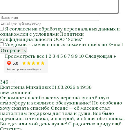
Я согласен на
обработку персональных данных
и
ознакомлен с условиями
Политики
конфиденциальности
ООО "Успех"
Уведомлять меня о новых комментариях по E-mail
Отправить
Просмотреть все
1
2
3
4
5
6
7
8
9
10
Следующая »
346
-
+
Екатерина Михайлюк
31.03.2026 в 19:36
new comment
Огромное спасибо всему персоналу за тёплую
атмосферу и вежливое обслуживание! Но особенно
хочу сказать спасибо Оксане — её массаж стал
настоящим подарком для тела и души. Всё было
идеально: и техника, и настрой, и общая обстановка.
Вы сделали мой день лучше! С радостью приду ещё.
Ответить