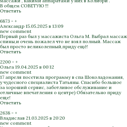
массажи , какими аппаратами у них в Колибри .
В общем СОВЕТУЮ !!!
Ответить
6873
-
+
Александр
15.05.2025 в 13:09
new comment
Первый раз был у массажиста Ольга М. Выбрал массаж
спины,и очень пожалел что не взял полный. Массаж
был просто великолепный,приду ещё!
Ответить
2200
-
+
Ольга
19.04.2025 в 00:12
new comment
17 апреля посетила программу в спа Шоколадомания,
у чудесного специалиста Татьяны. Спасибо большое
за хороший сервис, заботливое обслуживание и
отличные впечатления о центре) Обязательно приду
еще!
Ответить
2638
-
+
Владислав
21.03.2025 в 20:20
new comment