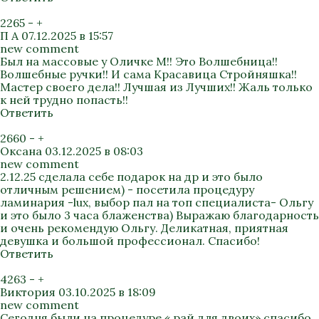
2265
-
+
П А
07.12.2025 в 15:57
new comment
Был на массовые у Оличке М!! Это Волшебница!!
Волшебные ручки!! И сама Красавица Стройняшка!!
Мастер своего дела!! Лучшая из Лучших!! Жаль только
к ней трудно попасть!!
Ответить
2660
-
+
Оксана
03.12.2025 в 08:03
new comment
2.12.25 сделала себе подарок на др и это было
отличным решением) - посетила процедуру
ламинария -lux, выбор пал на топ специалиста- Ольгу
и это было 3 часа блаженства) Выражаю благодарность
и очень рекомендую Ольгу. Деликатная, приятная
девушка и большой профессионал. Спасибо!
Ответить
4263
-
+
Виктория
03.10.2025 в 18:09
new comment
Сегодня были на процедуре « рай для двоих» спасибо