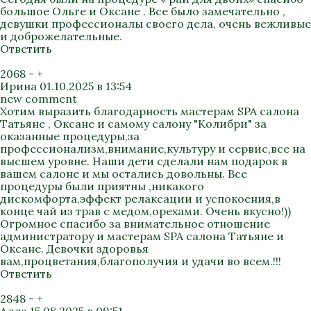
большое Ольге и Оксане . Все было замечательно ,
девушки профессионалы своего дела, очень вежливые
и доброжелательные.
Ответить
2068
-
+
Ирина
01.10.2025 в 13:54
new comment
Хотим выразить благодарность мастерам SPA салона
Татьяне , Оксане и самому салону "Колибри" за
оказанные процедуры,за
профессионализм,внимание,культуру и сервис,все на
высшем уровне. Наши дети сделали нам подарок в
вашем салоне и мы остались довольны. Все
процедуры были приятны ,никакого
дискомфорта,эффект релаксации и успокоения,в
конце чай из трав с медом,орехами. Очень вкусно!))
Огромное спасибо за внимательное отношение
администратору и мастерам SPA салона Татьяне и
Оксане. Девочки здоровья
вам,процветания,благополучия и удачи во всем.!!!
Ответить
2848
-
+