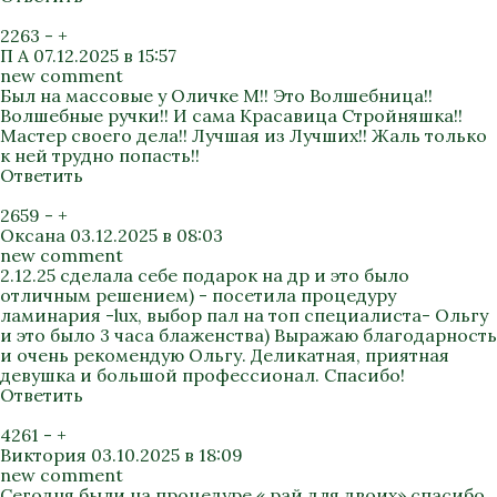
2263
-
+
П А
07.12.2025 в 15:57
new comment
Был на массовые у Оличке М!! Это Волшебница!!
Волшебные ручки!! И сама Красавица Стройняшка!!
Мастер своего дела!! Лучшая из Лучших!! Жаль только
к ней трудно попасть!!
Ответить
2659
-
+
Оксана
03.12.2025 в 08:03
new comment
2.12.25 сделала себе подарок на др и это было
отличным решением) - посетила процедуру
ламинария -lux, выбор пал на топ специалиста- Ольгу
и это было 3 часа блаженства) Выражаю благодарность
и очень рекомендую Ольгу. Деликатная, приятная
девушка и большой профессионал. Спасибо!
Ответить
4261
-
+
Виктория
03.10.2025 в 18:09
new comment
Сегодня были на процедуре « рай для двоих» спасибо