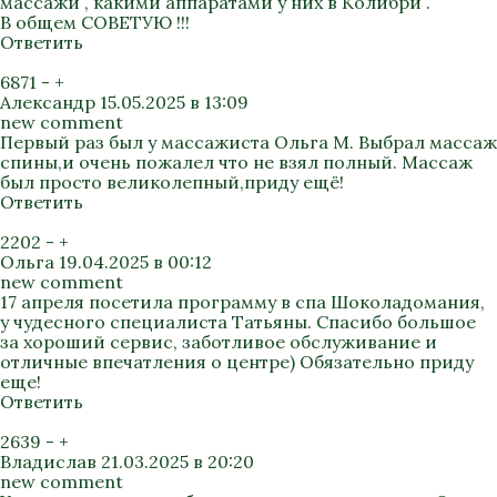
массажи , какими аппаратами у них в Колибри .
В общем СОВЕТУЮ !!!
Ответить
6871
-
+
Александр
15.05.2025 в 13:09
new comment
Первый раз был у массажиста Ольга М. Выбрал массаж
спины,и очень пожалел что не взял полный. Массаж
был просто великолепный,приду ещё!
Ответить
2202
-
+
Ольга
19.04.2025 в 00:12
new comment
17 апреля посетила программу в спа Шоколадомания,
у чудесного специалиста Татьяны. Спасибо большое
за хороший сервис, заботливое обслуживание и
отличные впечатления о центре) Обязательно приду
еще!
Ответить
2639
-
+
Владислав
21.03.2025 в 20:20
new comment