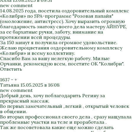
Алла
15.08.2025 в 09:51
new comment
14.08.2025 года, посетила оздоровительный комплекс
«Колибри» по SPA-программе "Розовая папайя"
(омоложение, антистресс). Хочу выразить огромную
благодарность знатоку своего дела мастеру АЙНУРЕ,
за ее бархатные ручки, заботу, внимание на
протяжении всей процедуры.
За 150 минут я получила огромное удовольствие.
Желаю процветания оздоровительному комплексу
«Колибри» и всему коллективу.
Спасибо Вам за вашу нелегкую работу. Милые
Орчанки, рекомендую всем, посетите ОК "Колибри".
Ответить
1637
-
+
Татьяна
15.05.2025 в 16:08
new comment
Добрый день, хочу поблагодарить Регину за
прекрасный массаж.
Во первых замечательный ,легкий , открытый человек
в общении.
Во вторых профессионал своего дела , сразу нащупала
проблемные участки на теле и проработала .
Так же посоветовала какие еще можно сделать