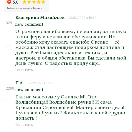
Екатерина Михайлюк
31.03.2026 в 19:36
329
new comment
Огромное спасибо всему персоналу за тёплую
атмосферу и вежливое обслуживание! Но
особенно хочу сказать спасибо Оксане — её
массаж стал настоящим подарком для тела и
души. Всё было идеально: и техника, и
настрой, и общая обстановка. Вы сделали мой
день лучше! С радостью приду ещё.
Ответить
П А
07.12.2025 в 15:57
2269
new comment
Был на массовые у Оличке М!! Это
Волшебница!! Волшебные ручки!! И сама
Красавица Стройняшка!! Мастер своего дела!!
Лучшая из Лучших!! Жаль только к ней трудно
попасть!!
Ответить