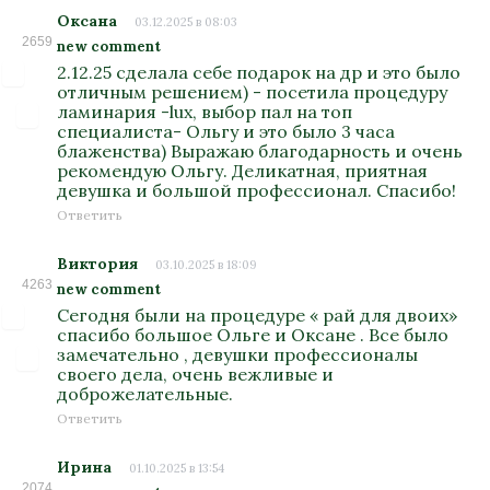
Оксана
03.12.2025 в 08:03
2659
new comment
2.12.25 сделала себе подарок на др и это было
отличным решением) - посетила процедуру
ламинария -lux, выбор пал на топ
специалиста- Ольгу и это было 3 часа
блаженства) Выражаю благодарность и очень
рекомендую Ольгу. Деликатная, приятная
девушка и большой профессионал. Спасибо!
Ответить
Виктория
03.10.2025 в 18:09
4263
new comment
Сегодня были на процедуре « рай для двоих»
спасибо большое Ольге и Оксане . Все было
замечательно , девушки профессионалы
своего дела, очень вежливые и
доброжелательные.
Ответить
Ирина
01.10.2025 в 13:54
2074