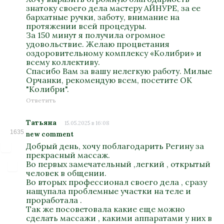
знатоку своего дела мастеру АЙНУРЕ, за ее
бархатные ручки, заботу, внимание на
протяжении всей процедуры.
За 150 минут я получила огромное
удовольствие. Желаю процветания
оздоровительному комплексу «Колибри» и
всему коллективу.
Спасибо Вам за вашу нелегкую работу. Милые
Орчанки, рекомендую всем, посетите ОК
"Колибри".
Ответить
Татьяна
15.05.2025 в 16:08
1635
new comment
Добрый день, хочу поблагодарить Регину за
прекрасный массаж.
Во первых замечательный ,легкий , открытый
человек в общении.
Во вторых профессионал своего дела , сразу
нащупала проблемные участки на теле и
проработала .
Так же посоветовала какие еще можно
сделать массажи , какими аппаратами у них в