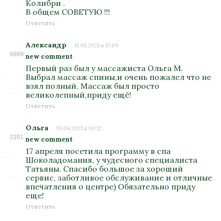
Колибри .
В общем СОВЕТУЮ !!!
Ответить
Александр
15.05.2025 в 13:09
6869
new comment
Первый раз был у массажиста Ольга М.
Выбрал массаж спины,и очень пожалел что не
взял полный. Массаж был просто
великолепный,приду ещё!
Ответить
Ольга
19.04.2025 в 00:12
2201
new comment
17 апреля посетила программу в спа
Шоколадомания, у чудесного специалиста
Татьяны. Спасибо большое за хороший
сервис, заботливое обслуживание и отличные
впечатления о центре) Обязательно приду
еще!
Ответить