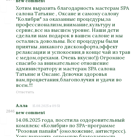
new comment
Хотим выразить благодарность мастерам SPA
салона Татьяне , Оксане и самому салону
"Колибри" за оказанные процедуры,за
профессионализм,внимание,культуру и
сервис,все на высшем уровне. Наши дети
сделали нам подарок в вашем салоне и мы
остались довольны. Все процедуры были
приятны ,никакого дискомфорта,эффект
релаксации и успокоения,в конце чай из трав
с медом,орехами. Очень вкусно!)) Огромное
спасибо за внимательное отношение
администратору и мастерам SPA салона
Татьяне и Оксане. Девочки здоровья
вам,процветания,благополучия и удачи во
всем.!!!
Ответить
Алла
15.08.2025 в 09:51
2846
new comment
14.08.2025 года, посетила оздоровительный
комплекс «Колибри» по SPA-программе
"Розовая папайя" (омоложение, антистресс).
Хочу выразить огромную благодарность