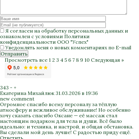
Я согласен на
обработку персональных данных
и
ознакомлен с условиями
Политики
конфиденциальности
ООО "Успех"
Уведомлять меня о новых комментариях по E-mail
Отправить
Просмотреть все
1
2
3
4
5
6
7
8
9
10
Следующая »
343
-
+
Екатерина Михайлюк
31.03.2026 в 19:36
new comment
Огромное спасибо всему персоналу за тёплую
атмосферу и вежливое обслуживание! Но особенно
хочу сказать спасибо Оксане — её массаж стал
настоящим подарком для тела и души. Всё было
идеально: и техника, и настрой, и общая обстановка.
Вы сделали мой день лучше! С радостью приду ещё.
Ответить