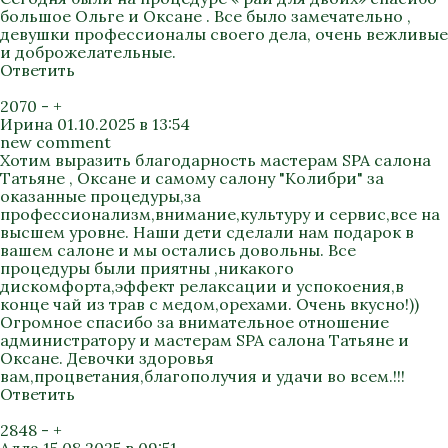
большое Ольге и Оксане . Все было замечательно ,
девушки профессионалы своего дела, очень вежливые
и доброжелательные.
Ответить
2070
-
+
Ирина
01.10.2025 в 13:54
new comment
Хотим выразить благодарность мастерам SPA салона
Татьяне , Оксане и самому салону "Колибри" за
оказанные процедуры,за
профессионализм,внимание,культуру и сервис,все на
высшем уровне. Наши дети сделали нам подарок в
вашем салоне и мы остались довольны. Все
процедуры были приятны ,никакого
дискомфорта,эффект релаксации и успокоения,в
конце чай из трав с медом,орехами. Очень вкусно!))
Огромное спасибо за внимательное отношение
администратору и мастерам SPA салона Татьяне и
Оксане. Девочки здоровья
вам,процветания,благополучия и удачи во всем.!!!
Ответить
2848
-
+