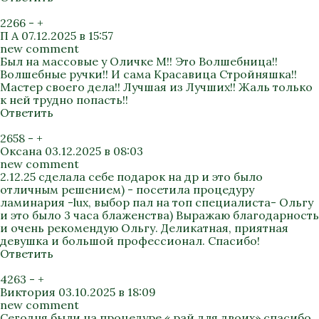
2266
-
+
П А
07.12.2025 в 15:57
new comment
Был на массовые у Оличке М!! Это Волшебница!!
Волшебные ручки!! И сама Красавица Стройняшка!!
Мастер своего дела!! Лучшая из Лучших!! Жаль только
к ней трудно попасть!!
Ответить
2658
-
+
Оксана
03.12.2025 в 08:03
new comment
2.12.25 сделала себе подарок на др и это было
отличным решением) - посетила процедуру
ламинария -lux, выбор пал на топ специалиста- Ольгу
и это было 3 часа блаженства) Выражаю благодарность
и очень рекомендую Ольгу. Деликатная, приятная
девушка и большой профессионал. Спасибо!
Ответить
4263
-
+
Виктория
03.10.2025 в 18:09
new comment
Сегодня были на процедуре « рай для двоих» спасибо