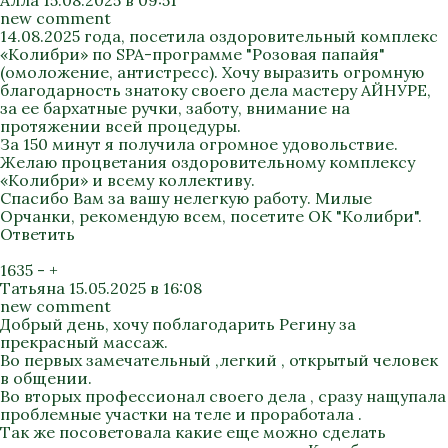
Алла
15.08.2025 в 09:51
new comment
14.08.2025 года, посетила оздоровительный комплекс
«Колибри» по SPA-программе "Розовая папайя"
(омоложение, антистресс). Хочу выразить огромную
благодарность знатоку своего дела мастеру АЙНУРЕ,
за ее бархатные ручки, заботу, внимание на
протяжении всей процедуры.
За 150 минут я получила огромное удовольствие.
Желаю процветания оздоровительному комплексу
«Колибри» и всему коллективу.
Спасибо Вам за вашу нелегкую работу. Милые
Орчанки, рекомендую всем, посетите ОК "Колибри".
Ответить
1635
-
+
Татьяна
15.05.2025 в 16:08
new comment
Добрый день, хочу поблагодарить Регину за
прекрасный массаж.
Во первых замечательный ,легкий , открытый человек
в общении.
Во вторых профессионал своего дела , сразу нащупала
проблемные участки на теле и проработала .
Так же посоветовала какие еще можно сделать