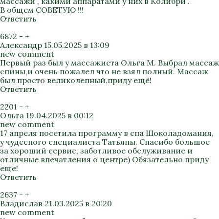
массажи , какими аппаратами у них в Колибри .
В общем СОВЕТУЮ !!!
Ответить
6872
-
+
Александр
15.05.2025 в 13:09
new comment
Первый раз был у массажиста Ольга М. Выбрал массаж
спины,и очень пожалел что не взял полный. Массаж
был просто великолепный,приду ещё!
Ответить
2201
-
+
Ольга
19.04.2025 в 00:12
new comment
17 апреля посетила программу в спа Шоколадомания,
у чудесного специалиста Татьяны. Спасибо большое
за хороший сервис, заботливое обслуживание и
отличные впечатления о центре) Обязательно приду
еще!
Ответить
2637
-
+
Владислав
21.03.2025 в 20:20
new comment