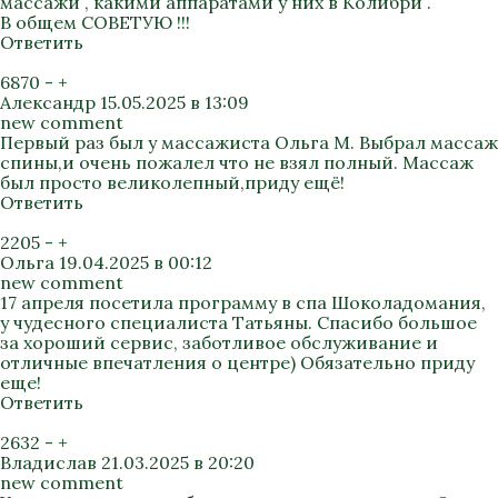
массажи , какими аппаратами у них в Колибри .
В общем СОВЕТУЮ !!!
Ответить
6870
-
+
Александр
15.05.2025 в 13:09
new comment
Первый раз был у массажиста Ольга М. Выбрал массаж
спины,и очень пожалел что не взял полный. Массаж
был просто великолепный,приду ещё!
Ответить
2205
-
+
Ольга
19.04.2025 в 00:12
new comment
17 апреля посетила программу в спа Шоколадомания,
у чудесного специалиста Татьяны. Спасибо большое
за хороший сервис, заботливое обслуживание и
отличные впечатления о центре) Обязательно приду
еще!
Ответить
2632
-
+
Владислав
21.03.2025 в 20:20
new comment