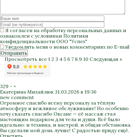
Я согласен на
обработку персональных данных
и
ознакомлен с условиями
Политики
конфиденциальности
ООО "Успех"
Уведомлять меня о новых комментариях по E-mail
Отправить
Просмотреть все
1
2
3
4
5
6
7
8
9
10
Следующая »
329
-
+
Екатерина Михайлюк
31.03.2026 в 19:36
new comment
Огромное спасибо всему персоналу за тёплую
атмосферу и вежливое обслуживание! Но особенно
хочу сказать спасибо Оксане — её массаж стал
настоящим подарком для тела и души. Всё было
идеально: и техника, и настрой, и общая обстановка.
Вы сделали мой день лучше! С радостью приду ещё.
Ответить