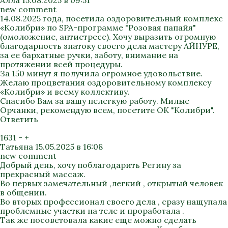
Алла
15.08.2025 в 09:51
new comment
14.08.2025 года, посетила оздоровительный комплекс
«Колибри» по SPA-программе "Розовая папайя"
(омоложение, антистресс). Хочу выразить огромную
благодарность знатоку своего дела мастеру АЙНУРЕ,
за ее бархатные ручки, заботу, внимание на
протяжении всей процедуры.
За 150 минут я получила огромное удовольствие.
Желаю процветания оздоровительному комплексу
«Колибри» и всему коллективу.
Спасибо Вам за вашу нелегкую работу. Милые
Орчанки, рекомендую всем, посетите ОК "Колибри".
Ответить
1631
-
+
Татьяна
15.05.2025 в 16:08
new comment
Добрый день, хочу поблагодарить Регину за
прекрасный массаж.
Во первых замечательный ,легкий , открытый человек
в общении.
Во вторых профессионал своего дела , сразу нащупала
проблемные участки на теле и проработала .
Так же посоветовала какие еще можно сделать