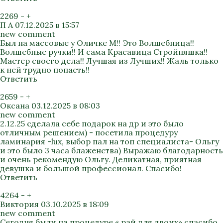
2269
-
+
П А
07.12.2025 в 15:57
new comment
Был на массовые у Оличке М!! Это Волшебница!!
Волшебные ручки!! И сама Красавица Стройняшка!!
Мастер своего дела!! Лучшая из Лучших!! Жаль только
к ней трудно попасть!!
Ответить
2659
-
+
Оксана
03.12.2025 в 08:03
new comment
2.12.25 сделала себе подарок на др и это было
отличным решением) - посетила процедуру
ламинария -lux, выбор пал на топ специалиста- Ольгу
и это было 3 часа блаженства) Выражаю благодарность
и очень рекомендую Ольгу. Деликатная, приятная
девушка и большой профессионал. Спасибо!
Ответить
4264
-
+
Виктория
03.10.2025 в 18:09
new comment
Сегодня были на процедуре « рай для двоих» спасибо