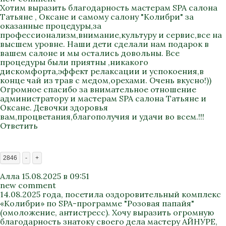
Хотим выразить благодарность мастерам SPA салона
Татьяне , Оксане и самому салону "Колибри" за
оказанные процедуры,за
профессионализм,внимание,культуру и сервис,все на
высшем уровне. Наши дети сделали нам подарок в
вашем салоне и мы остались довольны. Все
процедуры были приятны ,никакого
дискомфорта,эффект релаксации и успокоения,в
конце чай из трав с медом,орехами. Очень вкусно!))
Огромное спасибо за внимательное отношение
администратору и мастерам SPA салона Татьяне и
Оксане. Девочки здоровья
вам,процветания,благополучия и удачи во всем.!!!
Ответить
2846
-
+
Алла
15.08.2025 в 09:51
new comment
14.08.2025 года, посетила оздоровительный комплекс
«Колибри» по SPA-программе "Розовая папайя"
(омоложение, антистресс). Хочу выразить огромную
благодарность знатоку своего дела мастеру АЙНУРЕ,