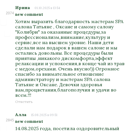
Ирина
01.10.2025 в 13:54
2074
new comment
Хотим выразить благодарность мастерам SPA
салона Татьяне , Оксане и самому салону
"Колибри" за оказанные процедуры,за
профессионализм,внимание,культуру и
сервис,все на высшем уровне. Наши дети
сделали нам подарок в вашем салоне и мы
остались довольны. Все процедуры были
приятны ,никакого дискомфорта,эффект
релаксации и успокоения,в конце чай из трав
с медом,орехами. Очень вкусно!)) Огромное
спасибо за внимательное отношение
администратору и мастерам SPA салона
Татьяне и Оксане. Девочки здоровья
вам,процветания,благополучия и удачи во
всем.!!!
Ответить
Алла
15.08.2025 в 09:51
2845
new comment
14.08.2025 года, посетила оздоровительный