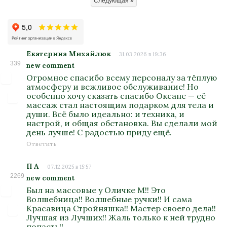
Следующая »
Екатерина Михайлюк
31.03.2026 в 19:36
339
new comment
Огромное спасибо всему персоналу за тёплую
атмосферу и вежливое обслуживание! Но
особенно хочу сказать спасибо Оксане — её
массаж стал настоящим подарком для тела и
души. Всё было идеально: и техника, и
настрой, и общая обстановка. Вы сделали мой
день лучше! С радостью приду ещё.
Ответить
П А
07.12.2025 в 15:57
2269
new comment
Был на массовые у Оличке М!! Это
Волшебница!! Волшебные ручки!! И сама
Красавица Стройняшка!! Мастер своего дела!!
Лучшая из Лучших!! Жаль только к ней трудно
попасть!!