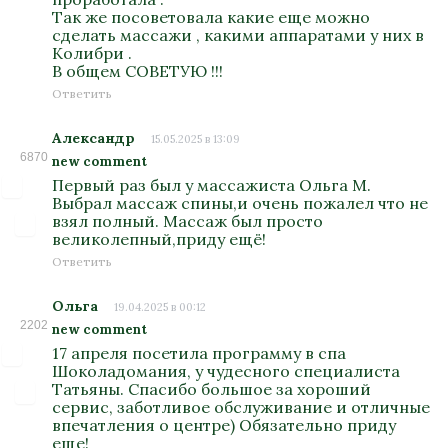
Так же посоветовала какие еще можно
сделать массажи , какими аппаратами у них в
Колибри .
В общем СОВЕТУЮ !!!
Ответить
Александр
15.05.2025 в 13:09
6870
new comment
Первый раз был у массажиста Ольга М.
Выбрал массаж спины,и очень пожалел что не
взял полный. Массаж был просто
великолепный,приду ещё!
Ответить
Ольга
19.04.2025 в 00:12
2202
new comment
17 апреля посетила программу в спа
Шоколадомания, у чудесного специалиста
Татьяны. Спасибо большое за хороший
сервис, заботливое обслуживание и отличные
впечатления о центре) Обязательно приду
еще!