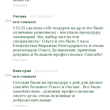
Ответить
Оксана
03.12.2025 в 08:03
2660
new comment
2.12.25 сделала себе подарок на др и это было
отличным решением) - посетила процедуру
ламинария -lux, выбор пал на топ
специалиста- Ольгу и это было 3 часа
блаженства) Выражаю благодарность и очень
рекомендую Ольгу. Деликатная, приятная
девушка и большой профессионал. Спасибо!
Ответить
Виктория
03.10.2025 в 18:09
4264
new comment
Сегодня были на процедуре « рай для двоих»
спасибо большое Ольге и Оксане . Все было
замечательно , девушки профессионалы
своего дела, очень вежливые и
доброжелательные.
Ответить