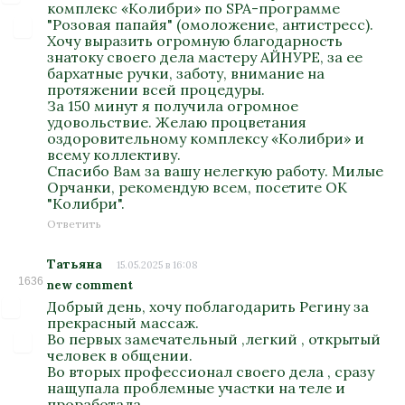
комплекс «Колибри» по SPA-программе
"Розовая папайя" (омоложение, антистресс).
Хочу выразить огромную благодарность
знатоку своего дела мастеру АЙНУРЕ, за ее
бархатные ручки, заботу, внимание на
протяжении всей процедуры.
За 150 минут я получила огромное
удовольствие. Желаю процветания
оздоровительному комплексу «Колибри» и
всему коллективу.
Спасибо Вам за вашу нелегкую работу. Милые
Орчанки, рекомендую всем, посетите ОК
"Колибри".
Ответить
Татьяна
15.05.2025 в 16:08
1636
new comment
Добрый день, хочу поблагодарить Регину за
прекрасный массаж.
Во первых замечательный ,легкий , открытый
человек в общении.
Во вторых профессионал своего дела , сразу
нащупала проблемные участки на теле и
проработала .