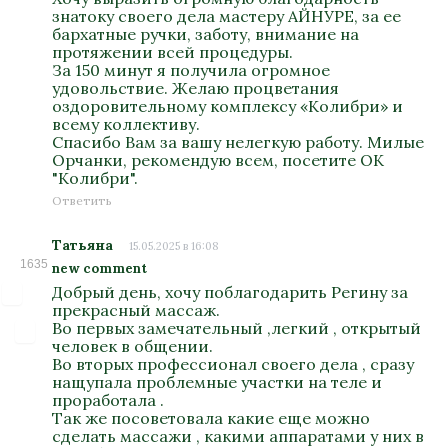
знатоку своего дела мастеру АЙНУРЕ, за ее
бархатные ручки, заботу, внимание на
протяжении всей процедуры.
За 150 минут я получила огромное
удовольствие. Желаю процветания
оздоровительному комплексу «Колибри» и
всему коллективу.
Спасибо Вам за вашу нелегкую работу. Милые
Орчанки, рекомендую всем, посетите ОК
"Колибри".
Ответить
Татьяна
15.05.2025 в 16:08
1635
new comment
Добрый день, хочу поблагодарить Регину за
прекрасный массаж.
Во первых замечательный ,легкий , открытый
человек в общении.
Во вторых профессионал своего дела , сразу
нащупала проблемные участки на теле и
проработала .
Так же посоветовала какие еще можно
сделать массажи , какими аппаратами у них в