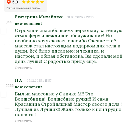
Екатерина Михайлюк
31.03.2026 в 19:36
344
new comment
Огромное спасибо всему персоналу за тёплую
атмосферу и вежливое обслуживание! Но
особенно хочу сказать спасибо Оксане — её
массаж стал настоящим подарком для тела и
души. Всё было идеально: и техника, и
настрой, и общая обстановка. Вы сделали мой
день лучше! С радостью приду ещё.
Ответить
П А
07.12.2025 в 15:57
2266
new comment
Был на массовые у Оличке М!! Это
Волшебница!! Волшебные ручки!! И сама
Красавица Стройняшка!! Мастер своего дела!!
Лучшая из Лучших!! Жаль только к ней трудно
попасть!!
Ответить