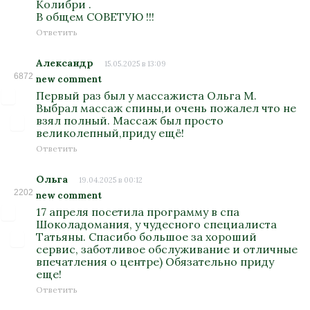
Колибри .
В общем СОВЕТУЮ !!!
Ответить
Александр
15.05.2025 в 13:09
6872
new comment
Первый раз был у массажиста Ольга М.
Выбрал массаж спины,и очень пожалел что не
взял полный. Массаж был просто
великолепный,приду ещё!
Ответить
Ольга
19.04.2025 в 00:12
2202
new comment
17 апреля посетила программу в спа
Шоколадомания, у чудесного специалиста
Татьяны. Спасибо большое за хороший
сервис, заботливое обслуживание и отличные
впечатления о центре) Обязательно приду
еще!
Ответить