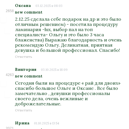
Оксана
03.12.2025 в 08:03
2658
new comment
2.12.25 сделала себе подарок на др и это было
отличным решением) - посетила процедуру
ламинария -lux, выбор пал на топ
специалиста- Ольгу и это было 3 часа
блаженства) Выражаю благодарность и очень
рекомендую Ольгу. Деликатная, приятная
девушка и большой профессионал. Спасибо!
Ответить
Виктория
03.10.2025 в 18:09
4263
new comment
Сегодня были на процедуре « рай для двоих»
спасибо большое Ольге и Оксане . Все было
замечательно , девушки профессионалы
своего дела, очень вежливые и
доброжелательные.
Ответить
Ирина
01.10.2025 в 13:54
2071