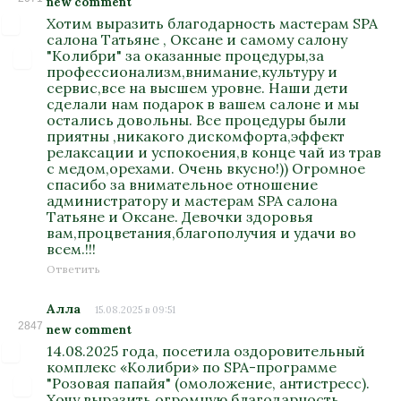
new comment
Хотим выразить благодарность мастерам SPA
салона Татьяне , Оксане и самому салону
"Колибри" за оказанные процедуры,за
профессионализм,внимание,культуру и
сервис,все на высшем уровне. Наши дети
сделали нам подарок в вашем салоне и мы
остались довольны. Все процедуры были
приятны ,никакого дискомфорта,эффект
релаксации и успокоения,в конце чай из трав
с медом,орехами. Очень вкусно!)) Огромное
спасибо за внимательное отношение
администратору и мастерам SPA салона
Татьяне и Оксане. Девочки здоровья
вам,процветания,благополучия и удачи во
всем.!!!
Ответить
Алла
15.08.2025 в 09:51
2847
new comment
14.08.2025 года, посетила оздоровительный
комплекс «Колибри» по SPA-программе
"Розовая папайя" (омоложение, антистресс).
Хочу выразить огромную благодарность