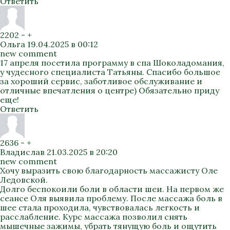
Ответить
2202
-
+
Ольга
19.04.2025 в 00:12
new comment
17 апреля посетила программу в спа Шоколадомания,
у чудесного специалиста Татьяны. Спасибо большое
за хороший сервис, заботливое обслуживание и
отличные впечатления о центре) Обязательно приду
еще!
Ответить
2636
-
+
Владислав
21.03.2025 в 20:20
new comment
Хочу выразить свою благодарность массажисту Оле
Ледовской.
Долго беспокоили боли в области шеи. На первом же
сеансе Оля выявила проблему. После массажа боль в
шее стала проходила, чувствовалась легкость и
расслабление. Курс массажа позволил снять
мышечные зажимы, убрать тянущую боль и ощутить