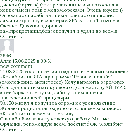
дискомфорта,эффект релаксации и успокоения,в
конце чай из трав с медом,орехами. Очень вкусно!))
Огромное спасибо за внимательное отношение
администратору и мастерам SPA салона Татьяне и
Оксане. Девочки здоровья
вам,процветания,благополучия и удачи во всем.!!!
Ответить
2846
-
+
Алла
15.08.2025 в 09:51
new comment
14.08.2025 года, посетила оздоровительный комплекс
«Колибри» по SPA-программе "Розовая папайя"
(омоложение, антистресс). Хочу выразить огромную
благодарность знатоку своего дела мастеру АЙНУРЕ,
за ее бархатные ручки, заботу, внимание на
протяжении всей процедуры.
За 150 минут я получила огромное удовольствие.
Желаю процветания оздоровительному комплексу
«Колибри» и всему коллективу.
Спасибо Вам за вашу нелегкую работу. Милые
Орчанки, рекомендую всем, посетите ОК "Колибри".
Ответить