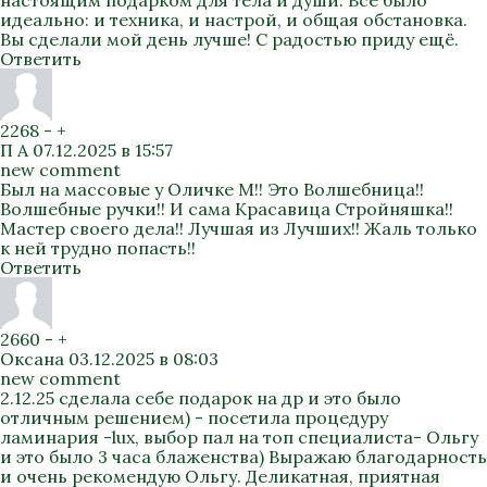
настоящим подарком для тела и души. Всё было
идеально: и техника, и настрой, и общая обстановка.
Вы сделали мой день лучше! С радостью приду ещё.
Ответить
2268
-
+
П А
07.12.2025 в 15:57
new comment
Был на массовые у Оличке М!! Это Волшебница!!
Волшебные ручки!! И сама Красавица Стройняшка!!
Мастер своего дела!! Лучшая из Лучших!! Жаль только
к ней трудно попасть!!
Ответить
2660
-
+
Оксана
03.12.2025 в 08:03
new comment
2.12.25 сделала себе подарок на др и это было
отличным решением) - посетила процедуру
ламинария -lux, выбор пал на топ специалиста- Ольгу
и это было 3 часа блаженства) Выражаю благодарность
и очень рекомендую Ольгу. Деликатная, приятная