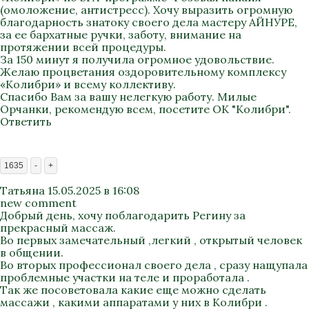
(омоложение, антистресс). Хочу выразить огромную
благодарность знатоку своего дела мастеру АЙНУРЕ,
за ее бархатные ручки, заботу, внимание на
протяжении всей процедуры.
За 150 минут я получила огромное удовольствие.
Желаю процветания оздоровительному комплексу
«Колибри» и всему коллективу.
Спасибо Вам за вашу нелегкую работу. Милые
Орчанки, рекомендую всем, посетите ОК "Колибри".
Ответить
1635
-
+
Татьяна
15.05.2025 в 16:08
new comment
Добрый день, хочу поблагодарить Регину за
прекрасный массаж.
Во первых замечательный ,легкий , открытый человек
в общении.
Во вторых профессионал своего дела , сразу нащупала
проблемные участки на теле и проработала .
Так же посоветовала какие еще можно сделать
массажи , какими аппаратами у них в Колибри .