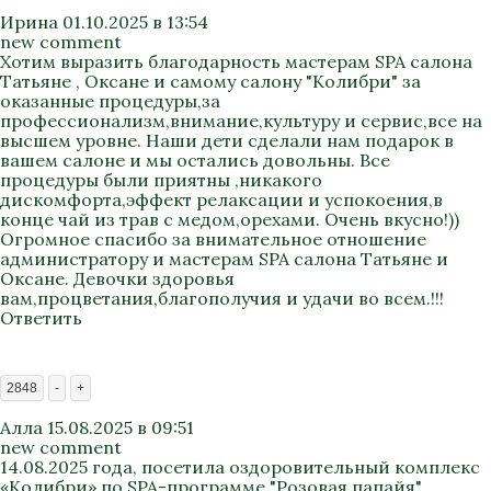
Ирина
01.10.2025 в 13:54
new comment
Хотим выразить благодарность мастерам SPA салона
Татьяне , Оксане и самому салону "Колибри" за
оказанные процедуры,за
профессионализм,внимание,культуру и сервис,все на
высшем уровне. Наши дети сделали нам подарок в
вашем салоне и мы остались довольны. Все
процедуры были приятны ,никакого
дискомфорта,эффект релаксации и успокоения,в
конце чай из трав с медом,орехами. Очень вкусно!))
Огромное спасибо за внимательное отношение
администратору и мастерам SPA салона Татьяне и
Оксане. Девочки здоровья
вам,процветания,благополучия и удачи во всем.!!!
Ответить
2848
-
+
Алла
15.08.2025 в 09:51
new comment
14.08.2025 года, посетила оздоровительный комплекс
«Колибри» по SPA-программе "Розовая папайя"