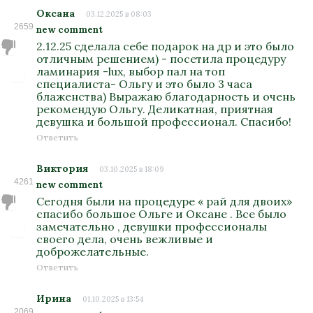
Оксана
03.12.2025 в 08:03
2659
new comment
2.12.25 сделала себе подарок на др и это было
отличным решением) - посетила процедуру
ламинария -lux, выбор пал на топ
специалиста- Ольгу и это было 3 часа
блаженства) Выражаю благодарность и очень
рекомендую Ольгу. Деликатная, приятная
девушка и большой профессионал. Спасибо!
Ответить
Виктория
03.10.2025 в 18:09
4261
new comment
Сегодня были на процедуре « рай для двоих»
спасибо большое Ольге и Оксане . Все было
замечательно , девушки профессионалы
своего дела, очень вежливые и
доброжелательные.
Ответить
Ирина
01.10.2025 в 13:54
2069