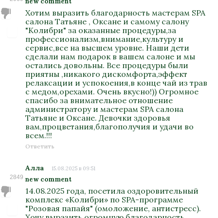
new comment
Хотим выразить благодарность мастерам SPA
салона Татьяне , Оксане и самому салону
"Колибри" за оказанные процедуры,за
профессионализм,внимание,культуру и
сервис,все на высшем уровне. Наши дети
сделали нам подарок в вашем салоне и мы
остались довольны. Все процедуры были
приятны ,никакого дискомфорта,эффект
релаксации и успокоения,в конце чай из трав
с медом,орехами. Очень вкусно!)) Огромное
спасибо за внимательное отношение
администратору и мастерам SPA салона
Татьяне и Оксане. Девочки здоровья
вам,процветания,благополучия и удачи во
всем.!!!
Ответить
Алла
15.08.2025 в 09:51
2849
new comment
14.08.2025 года, посетила оздоровительный
комплекс «Колибри» по SPA-программе
"Розовая папайя" (омоложение, антистресс).
Хочу выразить огромную благодарность