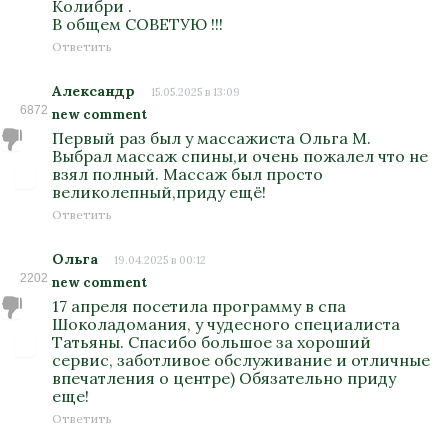
Колибри .
В общем СОВЕТУЮ !!!
Ответить
Александр
15.05.2025 в 13:09
6872
new comment
Первый раз был у массажиста Ольга М.
Выбрал массаж спины,и очень пожалел что не
взял полный. Массаж был просто
великолепный,приду ещё!
Ответить
Ольга
19.04.2025 в 00:12
2202
new comment
17 апреля посетила программу в спа
Шоколадомания, у чудесного специалиста
Татьяны. Спасибо большое за хороший
сервис, заботливое обслуживание и отличные
впечатления о центре) Обязательно приду
еще!
Ответить