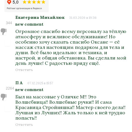
Екатерина Михайлюк
31.03.2026 в 19:36
344
new comment
Огромное спасибо всему персоналу за тёплую
атмосферу и вежливое обслуживание! Но
особенно хочу сказать спасибо Оксане — её
массаж стал настоящим подарком для тела и
души. Всё было идеально: и техника, и
настрой, и общая обстановка. Вы сделали мой
день лучше! С радостью приду ещё.
Ответить
П А
07.12.2025 в 15:57
2264
new comment
Был на массовые у Оличке М!! Это
Волшебница!! Волшебные ручки!! И сама
Красавица Стройняшка!! Мастер своего дела!!
Лучшая из Лучших!! Жаль только к ней трудно
попасть!!
Ответить