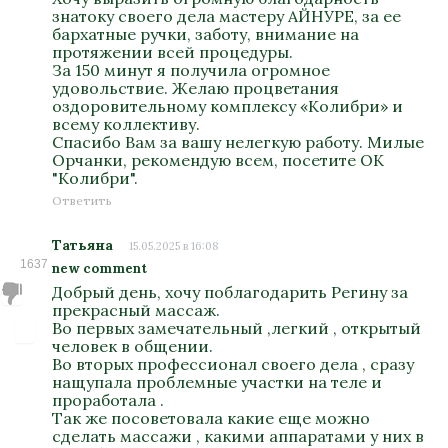
знатоку своего дела мастеру АЙНУРЕ, за ее
бархатные ручки, заботу, внимание на
протяжении всей процедуры.
За 150 минут я получила огромное
удовольствие. Желаю процветания
оздоровительному комплексу «Колибри» и
всему коллективу.
Спасибо Вам за вашу нелегкую работу. Милые
Орчанки, рекомендую всем, посетите ОК
"Колибри".
Ответить
Татьяна
15.05.2025 в 16:08
1637
new comment
Добрый день, хочу поблагодарить Регину за
прекрасный массаж.
Во первых замечательный ,легкий , открытый
человек в общении.
Во вторых профессионал своего дела , сразу
нащупала проблемные участки на теле и
проработала .
Так же посоветовала какие еще можно
сделать массажи , какими аппаратами у них в