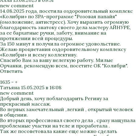
Алла
15.08.2025 в 09:51
new comment
14.08.2025 года, посетила оздоровительный комплекс
«Колибри» по SPA-программе "Розовая папайя"
(омоложение, антистресс). Хочу выразить огромную
благодарность знатоку своего дела мастеру АЙНУРЕ,
за ее бархатные ручки, заботу, внимание на
протяжении всей процедуры.
За 150 минут я получила огромное удовольствие.
Желаю процветания оздоровительному комплексу
«Колибри» и всему коллективу.
Спасибо Вам за вашу нелегкую работу. Милые
Орчанки, рекомендую всем, посетите ОК "Колибри".
Ответить
1635
-
+
Татьяна
15.05.2025 в 16:08
new comment
Добрый день, хочу поблагодарить Регину за
прекрасный массаж.
Во первых замечательный ,легкий , открытый человек
в общении.
Во вторых профессионал своего дела , сразу нащупала
проблемные участки на теле и проработала .
Так же посоветовала какие еще можно сделать