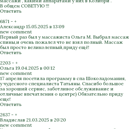
массажи , какими аппаратами у них в Колибри .
В общем СОВЕТУЮ !!!
Ответить
6871
-
+
Александр
15.05.2025 в 13:09
new comment
Первый раз был у массажиста Ольга М. Выбрал массаж
спины,и очень пожалел что не взял полный. Массаж
был просто великолепный,приду ещё!
Ответить
2203
-
+
Ольга
19.04.2025 в 00:12
new comment
17 апреля посетила программу в спа Шоколадомания,
у чудесного специалиста Татьяны. Спасибо большое
за хороший сервис, заботливое обслуживание и
отличные впечатления о центре) Обязательно приду
еще!
Ответить
2637
-
+
Владислав
21.03.2025 в 20:20
new comment