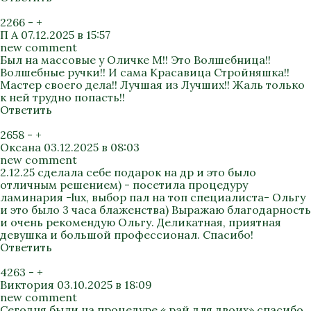
2266
-
+
П А
07.12.2025 в 15:57
new comment
Был на массовые у Оличке М!! Это Волшебница!!
Волшебные ручки!! И сама Красавица Стройняшка!!
Мастер своего дела!! Лучшая из Лучших!! Жаль только
к ней трудно попасть!!
Ответить
2658
-
+
Оксана
03.12.2025 в 08:03
new comment
2.12.25 сделала себе подарок на др и это было
отличным решением) - посетила процедуру
ламинария -lux, выбор пал на топ специалиста- Ольгу
и это было 3 часа блаженства) Выражаю благодарность
и очень рекомендую Ольгу. Деликатная, приятная
девушка и большой профессионал. Спасибо!
Ответить
4263
-
+
Виктория
03.10.2025 в 18:09
new comment
Сегодня были на процедуре « рай для двоих» спасибо