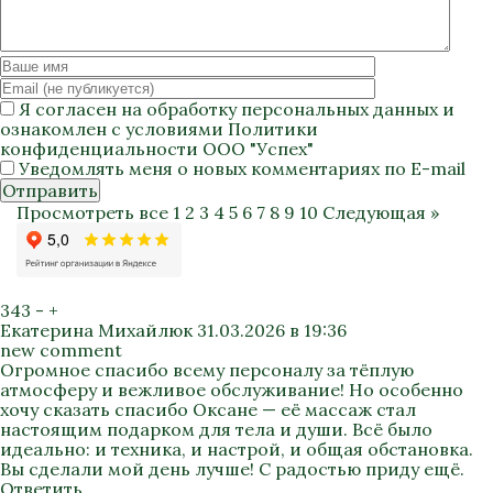
Я согласен на
обработку персональных данных
и
ознакомлен с условиями
Политики
конфиденциальности
ООО "Успех"
Уведомлять меня о новых комментариях по E-mail
Отправить
Просмотреть все
1
2
3
4
5
6
7
8
9
10
Следующая »
343
-
+
Екатерина Михайлюк
31.03.2026 в 19:36
new comment
Огромное спасибо всему персоналу за тёплую
атмосферу и вежливое обслуживание! Но особенно
хочу сказать спасибо Оксане — её массаж стал
настоящим подарком для тела и души. Всё было
идеально: и техника, и настрой, и общая обстановка.
Вы сделали мой день лучше! С радостью приду ещё.
Ответить