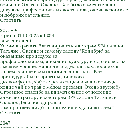
большое Ольге и Оксане . Все было замечательно ,
девушки профессионалы своего дела, очень вежливые
и доброжелательные.
Ответить
2071
-
+
Ирина
01.10.2025 в 13:54
new comment
Хотим выразить благодарность мастерам SPA салона
Татьяне , Оксане и самому салону "Колибри" за
оказанные процедуры,за
профессионализм,внимание,культуру и сервис,все на
высшем уровне. Наши дети сделали нам подарок в
вашем салоне и мы остались довольны. Все
процедуры были приятны ,никакого
дискомфорта,эффект релаксации и успокоения,в
конце чай из трав с медом,орехами. Очень вкусно!))
Огромное спасибо за внимательное отношение
администратору и мастерам SPA салона Татьяне и
Оксане. Девочки здоровья
вам,процветания,благополучия и удачи во всем.!!!
Ответить
2847
-
+