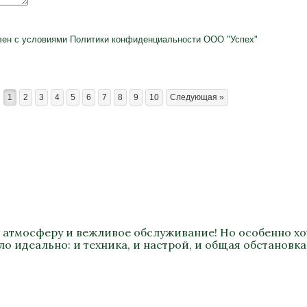
лен с условиями
Политики конфиденциальности
ООО "Успех"
1
2
3
4
5
6
7
8
9
10
Следующая »
 атмосферу и вежливое обслуживание! Но особенно хоч
о идеально: и техника, и настрой, и общая обстановка