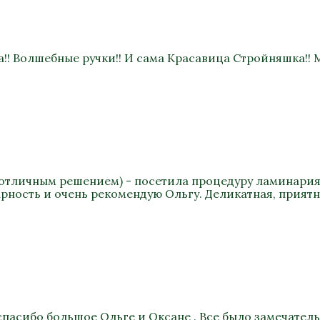
!! Волшебные ручки!! И сама Красавица Стройняшка!! М
ло отличным решением) - посетила процедуру ламинария 
арность и очень рекомендую Ольгу. Деликатная, прият
спасибо большое Ольге и Оксане . Все было замечател