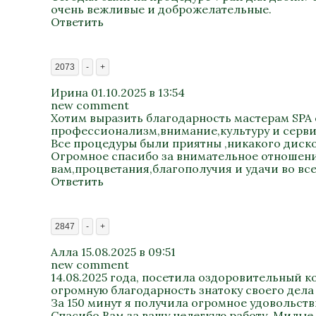
очень вежливые и доброжелательные.
Ответить
2073
-
+
Ирина
01.10.2025 в 13:54
new comment
Хотим выразить благодарность мастерам SPA 
профессионализм,внимание,культуру и сервис
Все процедуры были приятны ,никакого диско
Огромное спасибо за внимательное отношение
вам,процветания,благополучия и удачи во всем
Ответить
2847
-
+
Алла
15.08.2025 в 09:51
new comment
14.08.2025 года, посетила оздоровительный к
огромную благодарность знатоку своего дела 
За 150 минут я получила огромное удовольст
Спасибо Вам за вашу нелегкую работу. Милые