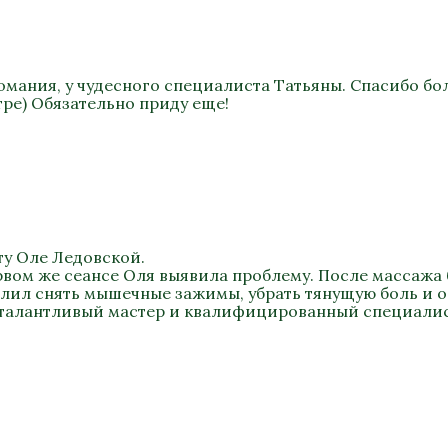
омания, у чудесного специалиста Татьяны. Спасибо бо
ре) Обязательно приду еще!
ту Оле Ледовской.
рвом же сеансе Оля выявила проблему. После массажа 
олил снять мышечные зажимы, убрать тянущую боль и 
 талантливый мастер и квалифицированный специалис