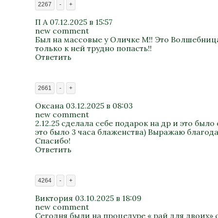
2267
-
+
П А
07.12.2025 в 15:57
new comment
Был на массовые у Оличке М!! Это Волшебница
только к ней трудно попасть!!
Ответить
2661
-
+
Оксана
03.12.2025 в 08:03
new comment
2.12.25 сделала себе подарок на др и это бы
это было 3 часа блаженства) Выражаю благод
Спасибо!
Ответить
4264
-
+
Виктория
03.10.2025 в 18:09
new comment
Сегодня были на процедуре « рай для двоих» 