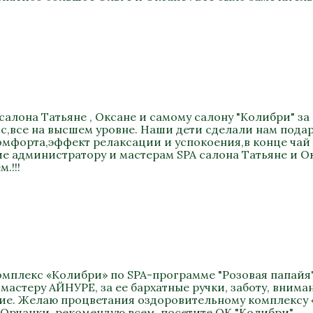
салона Татьяне , Оксане и самому салону "Колибри" за
,все на высшем уровне. Наши дети сделали нам подар
мфорта,эффект релаксации и успокоения,в конце чай из
 администратору и мастерам SPA салона Татьяне и Ок
.!!!
омплекс «Колибри» по SPA-программе "Розовая папайя"
мастеру АЙНУРЕ, за ее бархатные ручки, заботу, вним
вие. Желаю процветания оздоровительному комплексу 
 Орчанки, рекомендую всем, посетите ОК "Колибри".