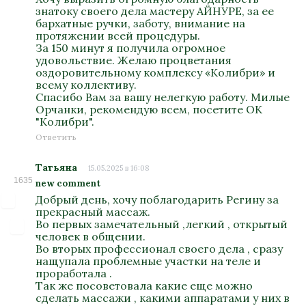
знатоку своего дела мастеру АЙНУРЕ, за ее
бархатные ручки, заботу, внимание на
протяжении всей процедуры.
За 150 минут я получила огромное
удовольствие. Желаю процветания
оздоровительному комплексу «Колибри» и
всему коллективу.
Спасибо Вам за вашу нелегкую работу. Милые
Орчанки, рекомендую всем, посетите ОК
"Колибри".
Ответить
Татьяна
15.05.2025 в 16:08
1635
new comment
Добрый день, хочу поблагодарить Регину за
прекрасный массаж.
Во первых замечательный ,легкий , открытый
человек в общении.
Во вторых профессионал своего дела , сразу
нащупала проблемные участки на теле и
проработала .
Так же посоветовала какие еще можно
сделать массажи , какими аппаратами у них в