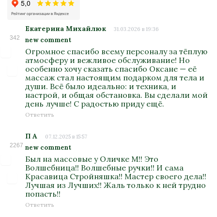
Екатерина Михайлюк
31.03.2026 в 19:36
342
new comment
Огромное спасибо всему персоналу за тёплую
атмосферу и вежливое обслуживание! Но
особенно хочу сказать спасибо Оксане — её
массаж стал настоящим подарком для тела и
души. Всё было идеально: и техника, и
настрой, и общая обстановка. Вы сделали мой
день лучше! С радостью приду ещё.
Ответить
П А
07.12.2025 в 15:57
2267
new comment
Был на массовые у Оличке М!! Это
Волшебница!! Волшебные ручки!! И сама
Красавица Стройняшка!! Мастер своего дела!!
Лучшая из Лучших!! Жаль только к ней трудно
попасть!!
Ответить