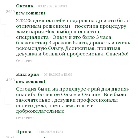
Оксана
03.12.2025 в 08:03
2659
new comment
2.12.25 сделала себе подарок на др и это было
отличным решением) - посетила процедуру
ламинария -lux, выбор пал на топ
специалиста- Ольгу и это было 3 часа
блаженства) Выражаю благодарность и очень
рекомендую Ольгу. Деликатная, приятная
девушка и большой профессионал. Спасибо!
Ответить
Виктория
03.10.2025 в 18:09
4263
new comment
Сегодня были на процедуре « рай для двоих»
спасибо большое Ольге и Оксане . Все было
замечательно , девушки профессионалы
своего дела, очень вежливые и
доброжелательные.
Ответить
Ирина
01.10.2025 в 13:54
2071