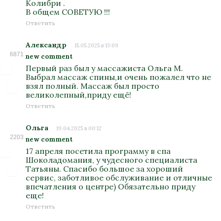
Колибри .
В общем СОВЕТУЮ !!!
Ответить
Александр
15.05.2025 в 13:09
6871
new comment
Первый раз был у массажиста Ольга М.
Выбрал массаж спины,и очень пожалел что не
взял полный. Массаж был просто
великолепный,приду ещё!
Ответить
Ольга
19.04.2025 в 00:12
2203
new comment
17 апреля посетила программу в спа
Шоколадомания, у чудесного специалиста
Татьяны. Спасибо большое за хороший
сервис, заботливое обслуживание и отличные
впечатления о центре) Обязательно приду
еще!
Ответить