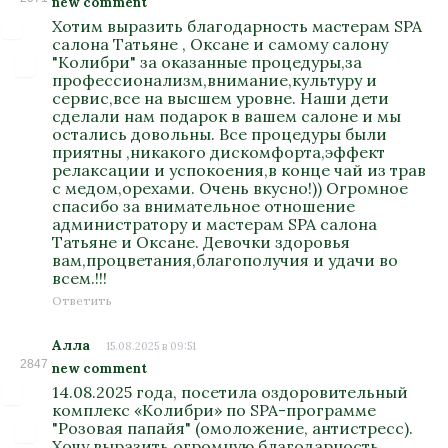
new comment
Хотим выразить благодарность мастерам SPA
салона Татьяне , Оксане и самому салону
"Колибри" за оказанные процедуры,за
профессионализм,внимание,культуру и
сервис,все на высшем уровне. Наши дети
сделали нам подарок в вашем салоне и мы
остались довольны. Все процедуры были
приятны ,никакого дискомфорта,эффект
релаксации и успокоения,в конце чай из трав
с медом,орехами. Очень вкусно!)) Огромное
спасибо за внимательное отношение
администратору и мастерам SPA салона
Татьяне и Оксане. Девочки здоровья
вам,процветания,благополучия и удачи во
всем.!!!
Ответить
Алла
15.08.2025 в 09:51
2847
new comment
14.08.2025 года, посетила оздоровительный
комплекс «Колибри» по SPA-программе
"Розовая папайя" (омоложение, антистресс).
Хочу выразить огромную благодарность