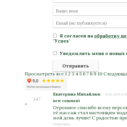
Я согласен на
обработку п
"Успех"
Уведомлять меня о новых 
Отправить
Просмотреть все
1
2
3
4
5
6
7
8
9
10
Следующа
Екатерина Михайлюк
31.03.2026 в 19
347
new comment
+
Огромное спасибо всему персон
её массаж стал настоящим подар
мой день лучше! С радостью пр
Ответить