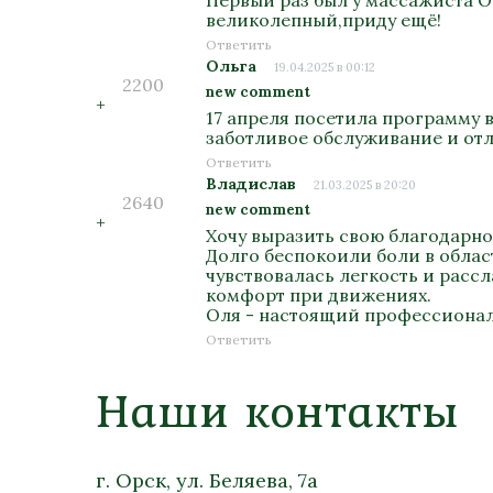
Первый раз был у массажиста О
великолепный,приду ещё!
Ответить
Ольга
19.04.2025 в 00:12
2200
new comment
+
17 апреля посетила программу 
заботливое обслуживание и отл
Ответить
Владислав
21.03.2025 в 20:20
2640
new comment
+
Хочу выразить свою благодарно
Долго беспокоили боли в облас
чувствовалась легкость и расс
комфорт при движениях.
Оля - настоящий профессионал
Ответить
Наши контакты
г. Орск, ул. Беляева, 7а