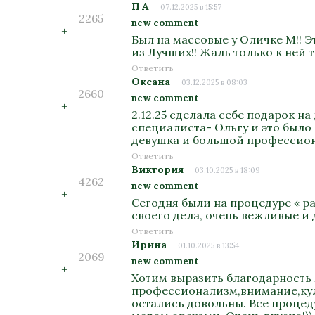
П А
07.12.2025 в 15:57
2265
new comment
+
Был на массовые у Оличке М!! Э
из Лучших!! Жаль только к ней т
Ответить
Оксана
03.12.2025 в 08:03
2660
new comment
+
2.12.25 сделала себе подарок н
специалиста- Ольгу и это было
девушка и большой профессион
Ответить
Виктория
03.10.2025 в 18:09
4262
new comment
+
Сегодня были на процедуре « р
своего дела, очень вежливые и
Ответить
Ирина
01.10.2025 в 13:54
2069
new comment
+
Хотим выразить благодарность 
профессионализм,внимание,куль
остались довольны. Все процед