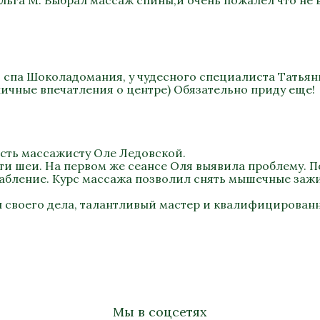
льга М. Выбрал массаж спины,и очень пожалел что не 
в спа Шоколадомания, у чудесного специалиста Татьян
ичные впечатления о центре) Обязательно приду еще!
сть массажисту Оле Ледовской.
ти шеи. На первом же сеансе Оля выявила проблему. П
лабление. Курс массажа позволил снять мышечные заж
 своего дела, талантливый мастер и квалифицирован
Мы в соцсетях