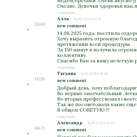
медом,орехами. Очень вкусно!)
Оксане. Девочки здоровья вам,п
Ответить
Алла
15.08.2025 в 09:51
2849
new comment
+
14.08.2025 года, посетила озд
Хочу выразить огромную благода
протяжении всей процедуры.
За 150 минут я получила огром
коллективу.
Спасибо Вам за вашу нелегкую 
Ответить
Татьяна
15.05.2025 в 16:08
1636
new comment
+
Добрый день, хочу поблагодари
Во первых замечательный ,легк
Во вторых профессионал своего 
Так же посоветовала какие еще
В общем СОВЕТУЮ !!!
Ответить
Александр
15.05.2025 в 13:09
6871
new comment
+