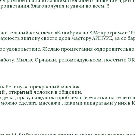
) Огромное спасибо за внимательное отношение админи
роцветания,благополучия и удачи во всем.!!!
оровительный комплекс «Колибри» по SPA-программе "Ро
рность знатоку своего дела мастеру АЙНУРЕ, за ее бар
ное удовольствие. Желаю процветания оздоровительно
работу. Милые Орчанки, рекомендую всем, посетите ОК
ть Регину за прекрасный массаж.
ий , открытый человек в общении.
дела , сразу нащупала проблемные участки на теле и п
 можно сделать массажи , какими аппаратами у них в К