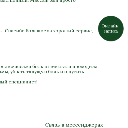
взял полный. Массаж был просто
Онлайн-
ы. Спасибо большое за хороший сервис,
запись
осле массажа боль в шее стала проходила,
имы, убрать тянущую боль и ощутить
ный специалист!
Связь в мессенджерах