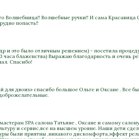
то Волшебница!! Волшебные ручки!! И сама Красавица 
рудно попасть!!
а др и это было отличным решением) - посетила процеду
 3 часа блаженства) Выражаю благодарность и очень р
ал. Спасибо!
ай для двоих» спасибо большое Ольге и Оксане . Все 
 доброжелательные.
мастерам SPA салона Татьяне , Оксане и самому салону
туру и сервис,все на высшем уровне. Наши дети сдел
уры были приятны ,никакого дискомфорта,эффект релак