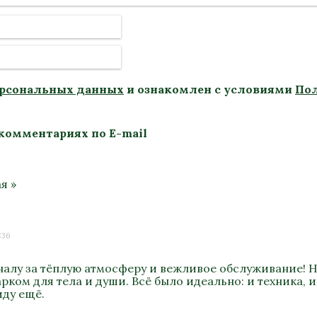
ерсональных данных
и ознакомлен с условиями
По
комментариях по E-mail
я »
:36
алу за тёплую атмосферу и вежливое обслуживание! Н
ком для тела и души. Всё было идеально: и техника, и
иду ещё.