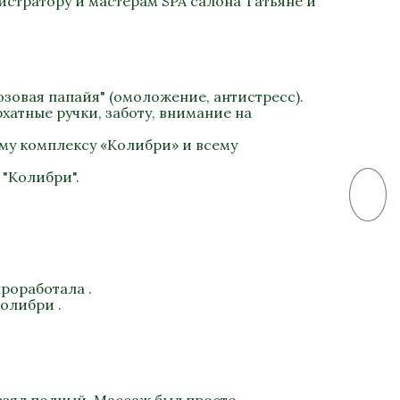
стратору и мастерам SPA салона Татьяне и
зовая папайя" (омоложение, антистресс).
хатные ручки, заботу, внимание на
му комплексу «Колибри» и всему
 "Колибри".
роработала .
олибри .