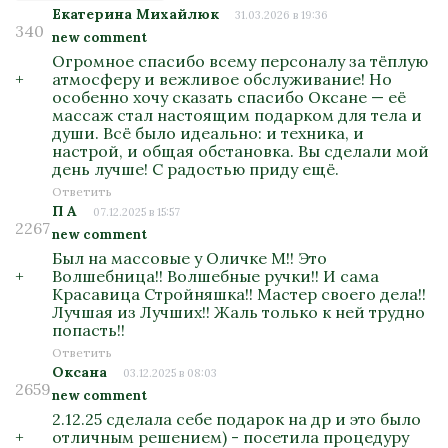
Екатерина Михайлюк
31.03.2026 в 19:36
340
new comment
Огромное спасибо всему персоналу за тёплую
+
атмосферу и вежливое обслуживание! Но
особенно хочу сказать спасибо Оксане — её
массаж стал настоящим подарком для тела и
души. Всё было идеально: и техника, и
настрой, и общая обстановка. Вы сделали мой
день лучше! С радостью приду ещё.
Ответить
П А
07.12.2025 в 15:57
2267
new comment
Был на массовые у Оличке М!! Это
+
Волшебница!! Волшебные ручки!! И сама
Красавица Стройняшка!! Мастер своего дела!!
Лучшая из Лучших!! Жаль только к ней трудно
попасть!!
Ответить
Оксана
03.12.2025 в 08:03
2659
new comment
2.12.25 сделала себе подарок на др и это было
+
отличным решением) - посетила процедуру