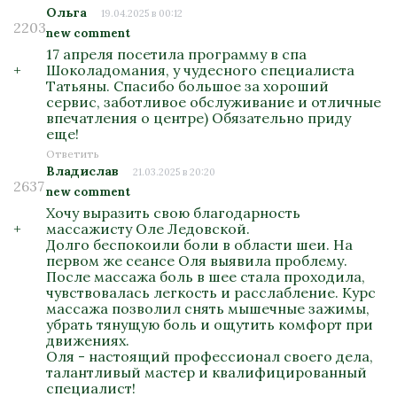
Ольга
19.04.2025 в 00:12
2203
new comment
17 апреля посетила программу в спа
+
Шоколадомания, у чудесного специалиста
Татьяны. Спасибо большое за хороший
сервис, заботливое обслуживание и отличные
впечатления о центре) Обязательно приду
еще!
Ответить
Владислав
21.03.2025 в 20:20
2637
new comment
Хочу выразить свою благодарность
+
массажисту Оле Ледовской.
Долго беспокоили боли в области шеи. На
первом же сеансе Оля выявила проблему.
После массажа боль в шее стала проходила,
чувствовалась легкость и расслабление. Курс
массажа позволил снять мышечные зажимы,
убрать тянущую боль и ощутить комфорт при
движениях.
Оля - настоящий профессионал своего дела,
талантливый мастер и квалифицированный
специалист!