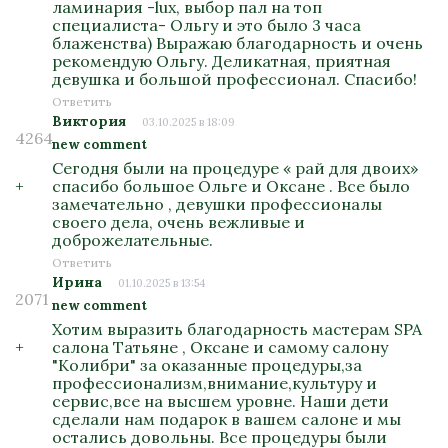
ламинария -lux, выбор пал на топ
специалиста- Ольгу и это было 3 часа
блаженства) Выражаю благодарность и очень
рекомендую Ольгу. Деликатная, приятная
девушка и большой профессионал. Спасибо!
Ответить
Виктория
03.10.2025 в 18:09
4264
new comment
Сегодня были на процедуре « рай для двоих»
+
спасибо большое Ольге и Оксане . Все было
замечательно , девушки профессионалы
своего дела, очень вежливые и
доброжелательные.
Ответить
Ирина
01.10.2025 в 13:54
2071
new comment
Хотим выразить благодарность мастерам SPA
+
салона Татьяне , Оксане и самому салону
"Колибри" за оказанные процедуры,за
профессионализм,внимание,культуру и
сервис,все на высшем уровне. Наши дети
сделали нам подарок в вашем салоне и мы
остались довольны. Все процедуры были