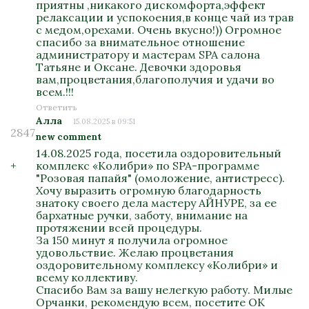
приятны ,никакого дискомфорта,эффект
релаксации и успокоения,в конце чай из трав
с медом,орехами. Очень вкусно!)) Огромное
спасибо за внимательное отношение
администратору и мастерам SPA салона
Татьяне и Оксане. Девочки здоровья
вам,процветания,благополучия и удачи во
всем.!!!
Ответить
Алла
15.08.2025 в 09:51
2847
new comment
14.08.2025 года, посетила оздоровительный
+
комплекс «Колибри» по SPA-программе
"Розовая папайя" (омоложение, антистресс).
Хочу выразить огромную благодарность
знатоку своего дела мастеру АЙНУРЕ, за ее
бархатные ручки, заботу, внимание на
протяжении всей процедуры.
За 150 минут я получила огромное
удовольствие. Желаю процветания
оздоровительному комплексу «Колибри» и
всему коллективу.
Спасибо Вам за вашу нелегкую работу. Милые
Орчанки, рекомендую всем, посетите ОК