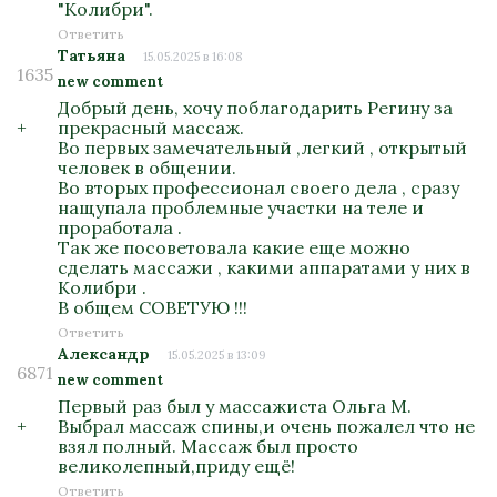
"Колибри".
Ответить
Татьяна
15.05.2025 в 16:08
1635
new comment
Добрый день, хочу поблагодарить Регину за
+
прекрасный массаж.
Во первых замечательный ,легкий , открытый
человек в общении.
Во вторых профессионал своего дела , сразу
нащупала проблемные участки на теле и
проработала .
Так же посоветовала какие еще можно
сделать массажи , какими аппаратами у них в
Колибри .
В общем СОВЕТУЮ !!!
Ответить
Александр
15.05.2025 в 13:09
6871
new comment
Первый раз был у массажиста Ольга М.
+
Выбрал массаж спины,и очень пожалел что не
взял полный. Массаж был просто
великолепный,приду ещё!
Ответить