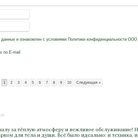
х данных
и ознакомлен с условиями
Политики конфиденциальности
ООО 
 по E-mail
1
2
3
4
5
6
7
8
9
10
Следующая »
:36
алу за тёплую атмосферу и вежливое обслуживание! Н
ком для тела и души. Всё было идеально: и техника, и