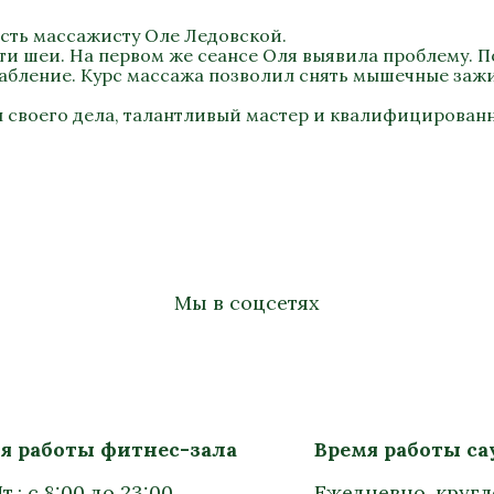
сть массажисту Оле Ледовской.
ти шеи. На первом же сеансе Оля выявила проблему. П
лабление. Курс массажа позволил снять мышечные заж
 своего дела, талантливый мастер и квалифицирован
Мы в соцсетях
я работы фитнес-зала
Время работы с
т.: с 8:00 до 23:00
Ежедневно, круг