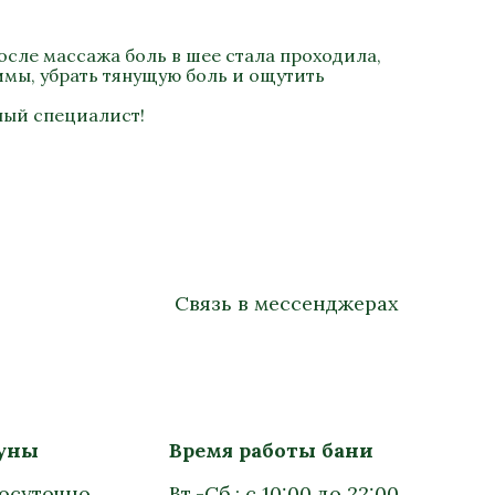
осле массажа боль в шее стала проходила,
имы, убрать тянущую боль и ощутить
ный специалист!
Связь в мессенджерах
ауны
Время работы бани
лосуточно
Вт.-Сб.: с 10:00 до 22:00