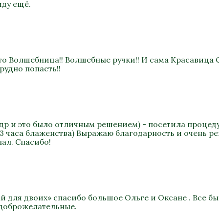
иду ещё.
то Волшебница!! Волшебные ручки!! И сама Красавица 
рудно попасть!!
а др и это было отличным решением) - посетила процеду
 3 часа блаженства) Выражаю благодарность и очень р
ал. Спасибо!
ай для двоих» спасибо большое Ольге и Оксане . Все 
 доброжелательные.