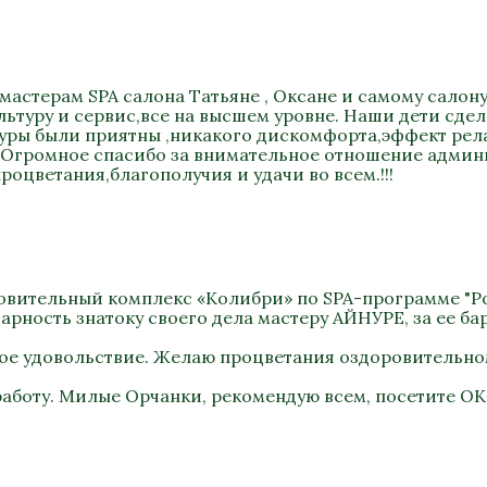
мастерам SPA салона Татьяне , Оксане и самому салону
туру и сервис,все на высшем уровне. Наши дети сдел
уры были приятны ,никакого дискомфорта,эффект релак
) Огромное спасибо за внимательное отношение админи
роцветания,благополучия и удачи во всем.!!!
оровительный комплекс «Колибри» по SPA-программе "Ро
рность знатоку своего дела мастеру АЙНУРЕ, за ее бар
ное удовольствие. Желаю процветания оздоровительно
работу. Милые Орчанки, рекомендую всем, посетите ОК