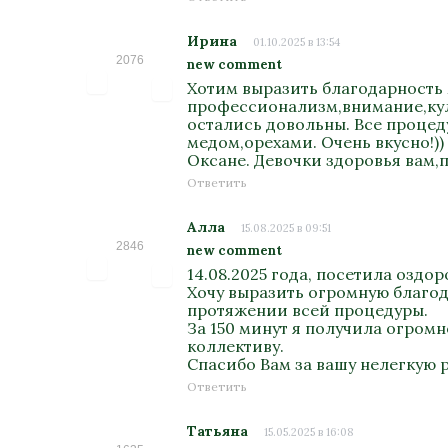
Ирина
01.10.2025 в 13:54
2076
new comment
Хотим выразить благодарность 
профессионализм,внимание,куль
остались довольны. Все процед
медом,орехами. Очень вкусно!)
Оксане. Девочки здоровья вам,п
Ответить
Алла
15.08.2025 в 09:51
2846
new comment
14.08.2025 года, посетила озд
Хочу выразить огромную благода
протяжении всей процедуры.
За 150 минут я получила огром
коллективу.
Спасибо Вам за вашу нелегкую 
Ответить
Татьяна
15.05.2025 в 16:08