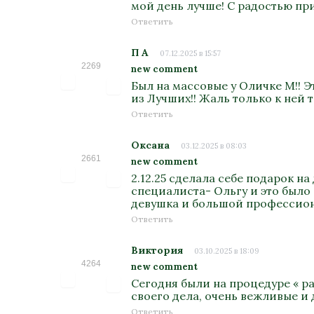
мой день лучше! С радостью пр
Ответить
П А
07.12.2025 в 15:57
2269
new comment
Был на массовые у Оличке М!! Э
из Лучших!! Жаль только к ней т
Ответить
Оксана
03.12.2025 в 08:03
2661
new comment
2.12.25 сделала себе подарок н
специалиста- Ольгу и это было
девушка и большой профессион
Ответить
Виктория
03.10.2025 в 18:09
4264
new comment
Сегодня были на процедуре « р
своего дела, очень вежливые и
Ответить