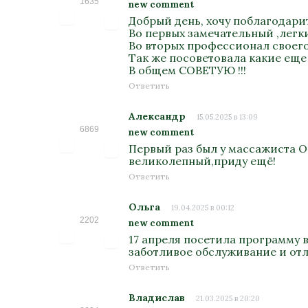
1635
new comment
Добрый день, хочу поблагодари
Во первых замечательный ,легк
Во вторых профессионал своего 
Так же посоветовала какие еще
В общем СОВЕТУЮ !!!
Ответить
Александр
15.05.2025 в 13:09
6869
new comment
Первый раз был у массажиста О
великолепный,приду ещё!
Ответить
Ольга
19.04.2025 в 00:12
2202
new comment
17 апреля посетила программу 
заботливое обслуживание и отл
Ответить
Владислав
21.03.2025 в 20:20