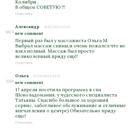
Колибри .
В общем СОВЕТУЮ !!!
Ответить
Александр
15.05.2025 в 13:09
6873
new comment
Первый раз был у массажиста Ольга М.
Выбрал массаж спины,и очень пожалел что не
взял полный. Массаж был просто
великолепный,приду ещё!
Ответить
Ольга
19.04.2025 в 00:12
2200
new comment
17 апреля посетила программу в спа
Шоколадомания, у чудесного специалиста
Татьяны. Спасибо большое за хороший
сервис, заботливое обслуживание и отличные
впечатления о центре) Обязательно приду
еще!
Ответить