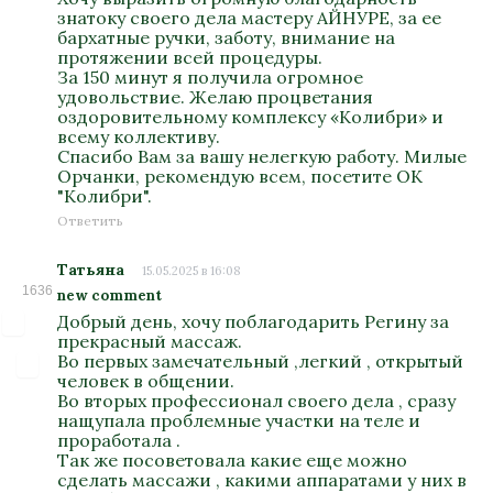
знатоку своего дела мастеру АЙНУРЕ, за ее
бархатные ручки, заботу, внимание на
протяжении всей процедуры.
За 150 минут я получила огромное
удовольствие. Желаю процветания
оздоровительному комплексу «Колибри» и
всему коллективу.
Спасибо Вам за вашу нелегкую работу. Милые
Орчанки, рекомендую всем, посетите ОК
"Колибри".
Ответить
Татьяна
15.05.2025 в 16:08
1636
new comment
Добрый день, хочу поблагодарить Регину за
прекрасный массаж.
Во первых замечательный ,легкий , открытый
человек в общении.
Во вторых профессионал своего дела , сразу
нащупала проблемные участки на теле и
проработала .
Так же посоветовала какие еще можно
сделать массажи , какими аппаратами у них в