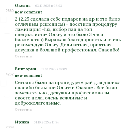
Оксана
03.12.2025 в 08:03
2660
new comment
2.12.25 сделала себе подарок на др и это было
отличным решением) - посетила процедуру
ламинария -lux, выбор пал на топ
специалиста- Ольгу и это было 3 часа
блаженства) Выражаю благодарность и очень
рекомендую Ольгу. Деликатная, приятная
девушка и большой профессионал. Спасибо!
Ответить
Виктория
03.10.2025 в 18:09
4262
new comment
Сегодня были на процедуре « рай для двоих»
спасибо большое Ольге и Оксане . Все было
замечательно , девушки профессионалы
своего дела, очень вежливые и
доброжелательные.
Ответить
Ирина
01.10.2025 в 13:54
2068