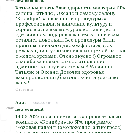
new comment
Хотим выразить благодарность мастерам SPA
салона Татьяне , Оксане и самому салону
"Колибри" за оказанные процедуры,за
профессионализм,внимание,культуру и
сервис,все на высшем уровне. Наши дети
сделали нам подарок в вашем салоне и мы
остались довольны. Все процедуры были
приятны ,никакого дискомфорта,эффект
релаксации и успокоения,в конце чай из трав
с медом,орехами. Очень вкусно!)) Огромное
спасибо за внимательное отношение
администратору и мастерам SPA салона
Татьяне и Оксане. Девочки здоровья
вам,процветания,благополучия и удачи во
всем.!!!
Ответить
Алла
15.08.2025 в 09:51
2848
new comment
14.08.2025 года, посетила оздоровительный
комплекс «Колибри» по SPA-программе
"Розовая папайя" (омоложение, антистресс).
Хочу выразить огромную благодарность