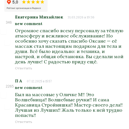
Екатерина Михайлюк
31.03.2026 в 19:36
346
new comment
Огромное спасибо всему персоналу за тёплую
атмосферу и вежливое обслуживание! Но
особенно хочу сказать спасибо Оксане — её
массаж стал настоящим подарком для тела и
души. Всё было идеально: и техника, и
настрой, и общая обстановка. Вы сделали мой
день лучше! С радостью приду ещё.
Ответить
П А
07.12.2025 в 15:57
2265
new comment
Был на массовые у Оличке М!! Это
Волшебница!! Волшебные ручки!! И сама
Красавица Стройняшка!! Мастер своего дела!!
Лучшая из Лучших!! Жаль только к ней трудно
попасть!!
Ответить