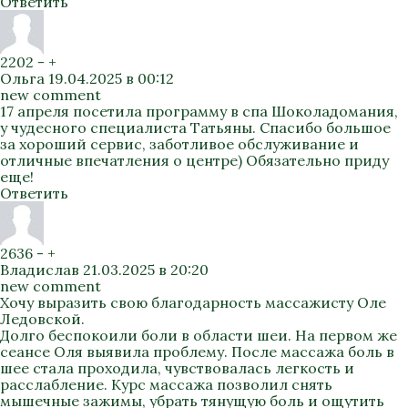
Ответить
2202
-
+
Ольга
19.04.2025 в 00:12
new comment
17 апреля посетила программу в спа Шоколадомания,
у чудесного специалиста Татьяны. Спасибо большое
за хороший сервис, заботливое обслуживание и
отличные впечатления о центре) Обязательно приду
еще!
Ответить
2636
-
+
Владислав
21.03.2025 в 20:20
new comment
Хочу выразить свою благодарность массажисту Оле
Ледовской.
Долго беспокоили боли в области шеи. На первом же
сеансе Оля выявила проблему. После массажа боль в
шее стала проходила, чувствовалась легкость и
расслабление. Курс массажа позволил снять
мышечные зажимы, убрать тянущую боль и ощутить