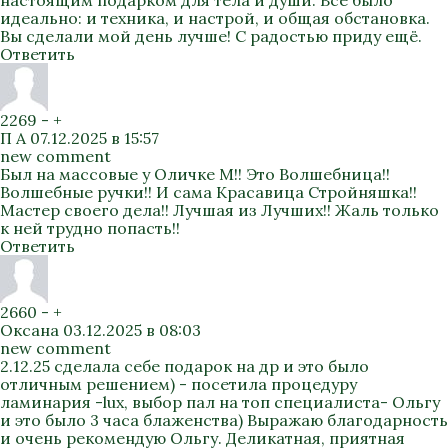
настоящим подарком для тела и души. Всё было
идеально: и техника, и настрой, и общая обстановка.
Вы сделали мой день лучше! С радостью приду ещё.
Ответить
2269
-
+
П А
07.12.2025 в 15:57
new comment
Был на массовые у Оличке М!! Это Волшебница!!
Волшебные ручки!! И сама Красавица Стройняшка!!
Мастер своего дела!! Лучшая из Лучших!! Жаль только
к ней трудно попасть!!
Ответить
2660
-
+
Оксана
03.12.2025 в 08:03
new comment
2.12.25 сделала себе подарок на др и это было
отличным решением) - посетила процедуру
ламинария -lux, выбор пал на топ специалиста- Ольгу
и это было 3 часа блаженства) Выражаю благодарность
и очень рекомендую Ольгу. Деликатная, приятная