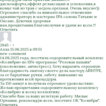
дискомфорта,эффект релаксации и успокоения,в
конце чай из трав с медом,орехами. Очень вкусно!))
Огромное спасибо за внимательное отношение
администратору и мастерам SPA салона Татьяне и
Оксане. Девочки здоровья
вам,процветания,благополучия и удачи во всем.!!!
Ответить
2845
-
+
Алла
15.08.2025 в 09:51
new comment
14.08.2025 года, посетила оздоровительный комплекс
«Колибри» по SPA-программе "Розовая папайя"
(омоложение, антистресс). Хочу выразить огромную
благодарность знатоку своего дела мастеру АЙНУРЕ,
за ее бархатные ручки, заботу, внимание на
протяжении всей процедуры.
За 150 минут я получила огромное удовольствие.
Желаю процветания оздоровительному комплексу
«Колибри» и всему коллективу.
Спасибо Вам за вашу нелегкую работу. Милые
Орчанки, рекомендую всем, посетите ОК "Колибри".
Ответить