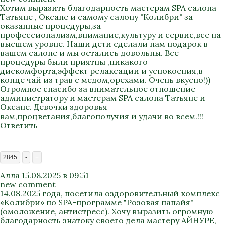
Хотим выразить благодарность мастерам SPA салона
Татьяне , Оксане и самому салону "Колибри" за
оказанные процедуры,за
профессионализм,внимание,культуру и сервис,все на
высшем уровне. Наши дети сделали нам подарок в
вашем салоне и мы остались довольны. Все
процедуры были приятны ,никакого
дискомфорта,эффект релаксации и успокоения,в
конце чай из трав с медом,орехами. Очень вкусно!))
Огромное спасибо за внимательное отношение
администратору и мастерам SPA салона Татьяне и
Оксане. Девочки здоровья
вам,процветания,благополучия и удачи во всем.!!!
Ответить
2845
-
+
Алла
15.08.2025 в 09:51
new comment
14.08.2025 года, посетила оздоровительный комплекс
«Колибри» по SPA-программе "Розовая папайя"
(омоложение, антистресс). Хочу выразить огромную
благодарность знатоку своего дела мастеру АЙНУРЕ,