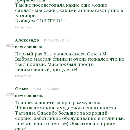
Так же посоветовала какие еще можно
сделать массажи , какими аппаратами у них в
Колибри .
В общем СОВЕТУЮ !!!
Ответить
Александр
15.05.2025 в 13:09
6871
new comment
Первый раз был у массажиста Ольга М.
Выбрал массаж спины,и очень пожалел что не
взял полный. Массаж был просто
великолепный,приду ещё!
Ответить
Ольга
19.04.2025 в 00:12
2202
new comment
17 апреля посетила программу в спа
Шоколадомания, у чудесного специалиста
Татьяны. Спасибо большое за хороший
сервис, заботливое обслуживание и отличные
впечатления о центре) Обязательно приду
еще!