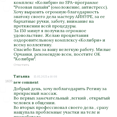
комплекс «Колибри» по SPA-программе
"Розовая папайя" (омоложение, антистресс).
Хочу выразить огромную благодарность
знатоку своего дела мастеру АЙНУРЕ, за ее
бархатные ручки, заботу, внимание на
протяжении всей процедуры.
За 150 минут я получила огромное
удовольствие. Желаю процветания
оздоровительному комплексу «Колибри» и
всему коллективу.
Спасибо Вам за вашу нелегкую работу. Милые
Орчанки, рекомендую всем, посетите ОК
"Колибри".
Ответить
Татьяна
15.05.2025 в 16:08
1635
new comment
Добрый день, хочу поблагодарить Регину за
прекрасный массаж.
Во первых замечательный ,легкий , открытый
человек в общении.
Во вторых профессионал своего дела , сразу
нащупала проблемные участки на теле и
проработала .