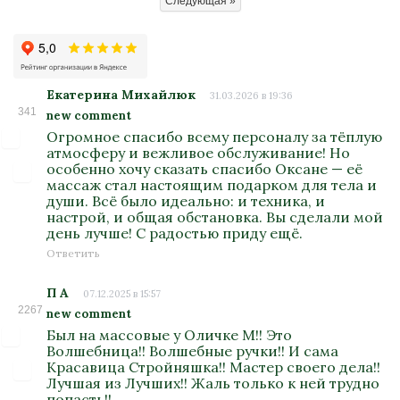
Следующая »
Екатерина Михайлюк
31.03.2026 в 19:36
341
new comment
Огромное спасибо всему персоналу за тёплую
атмосферу и вежливое обслуживание! Но
особенно хочу сказать спасибо Оксане — её
массаж стал настоящим подарком для тела и
души. Всё было идеально: и техника, и
настрой, и общая обстановка. Вы сделали мой
день лучше! С радостью приду ещё.
Ответить
П А
07.12.2025 в 15:57
2267
new comment
Был на массовые у Оличке М!! Это
Волшебница!! Волшебные ручки!! И сама
Красавица Стройняшка!! Мастер своего дела!!
Лучшая из Лучших!! Жаль только к ней трудно
попасть!!