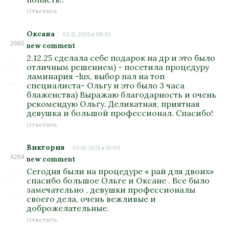
Ответить
Оксана
03.12.2025 в 08:03
2660
new comment
2.12.25 сделала себе подарок на др и это было
отличным решением) - посетила процедуру
ламинария -lux, выбор пал на топ
специалиста- Ольгу и это было 3 часа
блаженства) Выражаю благодарность и очень
рекомендую Ольгу. Деликатная, приятная
девушка и большой профессионал. Спасибо!
Ответить
Виктория
03.10.2025 в 18:09
4264
new comment
Сегодня были на процедуре « рай для двоих»
спасибо большое Ольге и Оксане . Все было
замечательно , девушки профессионалы
своего дела, очень вежливые и
доброжелательные.
Ответить