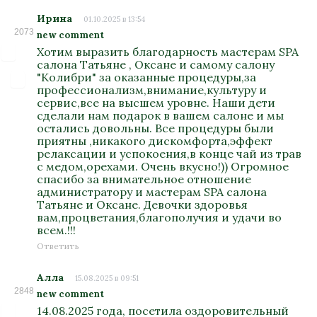
Ирина
01.10.2025 в 13:54
2073
new comment
Хотим выразить благодарность мастерам SPA
салона Татьяне , Оксане и самому салону
"Колибри" за оказанные процедуры,за
профессионализм,внимание,культуру и
сервис,все на высшем уровне. Наши дети
сделали нам подарок в вашем салоне и мы
остались довольны. Все процедуры были
приятны ,никакого дискомфорта,эффект
релаксации и успокоения,в конце чай из трав
с медом,орехами. Очень вкусно!)) Огромное
спасибо за внимательное отношение
администратору и мастерам SPA салона
Татьяне и Оксане. Девочки здоровья
вам,процветания,благополучия и удачи во
всем.!!!
Ответить
Алла
15.08.2025 в 09:51
2848
new comment
14.08.2025 года, посетила оздоровительный