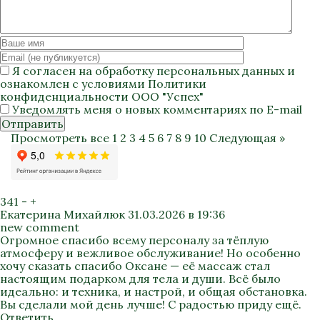
Я согласен на
обработку персональных данных
и
ознакомлен с условиями
Политики
конфиденциальности
ООО "Успех"
Уведомлять меня о новых комментариях по E-mail
Отправить
Просмотреть все
1
2
3
4
5
6
7
8
9
10
Следующая »
341
-
+
Екатерина Михайлюк
31.03.2026 в 19:36
new comment
Огромное спасибо всему персоналу за тёплую
атмосферу и вежливое обслуживание! Но особенно
хочу сказать спасибо Оксане — её массаж стал
настоящим подарком для тела и души. Всё было
идеально: и техника, и настрой, и общая обстановка.
Вы сделали мой день лучше! С радостью приду ещё.
Ответить