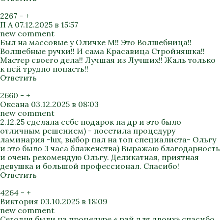
2267
-
+
П А
07.12.2025 в 15:57
new comment
Был на массовые у Оличке М!! Это Волшебница!!
Волшебные ручки!! И сама Красавица Стройняшка!!
Мастер своего дела!! Лучшая из Лучших!! Жаль только
к ней трудно попасть!!
Ответить
2660
-
+
Оксана
03.12.2025 в 08:03
new comment
2.12.25 сделала себе подарок на др и это было
отличным решением) - посетила процедуру
ламинария -lux, выбор пал на топ специалиста- Ольгу
и это было 3 часа блаженства) Выражаю благодарность
и очень рекомендую Ольгу. Деликатная, приятная
девушка и большой профессионал. Спасибо!
Ответить
4264
-
+
Виктория
03.10.2025 в 18:09
new comment
Сегодня были на процедуре « рай для двоих» спасибо