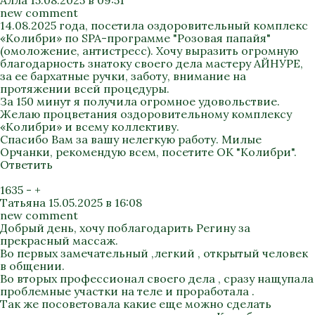
Алла
15.08.2025 в 09:51
new comment
14.08.2025 года, посетила оздоровительный комплекс
«Колибри» по SPA-программе "Розовая папайя"
(омоложение, антистресс). Хочу выразить огромную
благодарность знатоку своего дела мастеру АЙНУРЕ,
за ее бархатные ручки, заботу, внимание на
протяжении всей процедуры.
За 150 минут я получила огромное удовольствие.
Желаю процветания оздоровительному комплексу
«Колибри» и всему коллективу.
Спасибо Вам за вашу нелегкую работу. Милые
Орчанки, рекомендую всем, посетите ОК "Колибри".
Ответить
1635
-
+
Татьяна
15.05.2025 в 16:08
new comment
Добрый день, хочу поблагодарить Регину за
прекрасный массаж.
Во первых замечательный ,легкий , открытый человек
в общении.
Во вторых профессионал своего дела , сразу нащупала
проблемные участки на теле и проработала .
Так же посоветовала какие еще можно сделать