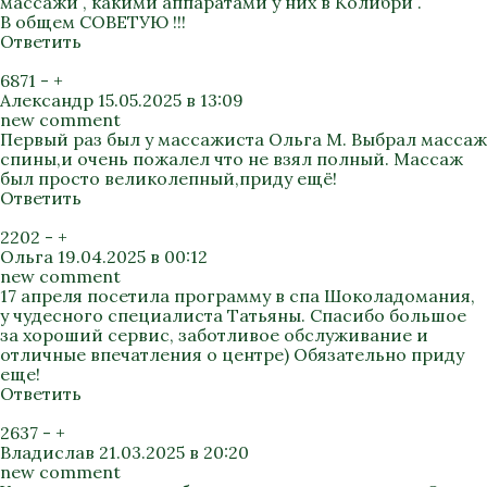
массажи , какими аппаратами у них в Колибри .
В общем СОВЕТУЮ !!!
Ответить
6871
-
+
Александр
15.05.2025 в 13:09
new comment
Первый раз был у массажиста Ольга М. Выбрал массаж
спины,и очень пожалел что не взял полный. Массаж
был просто великолепный,приду ещё!
Ответить
2202
-
+
Ольга
19.04.2025 в 00:12
new comment
17 апреля посетила программу в спа Шоколадомания,
у чудесного специалиста Татьяны. Спасибо большое
за хороший сервис, заботливое обслуживание и
отличные впечатления о центре) Обязательно приду
еще!
Ответить
2637
-
+
Владислав
21.03.2025 в 20:20
new comment