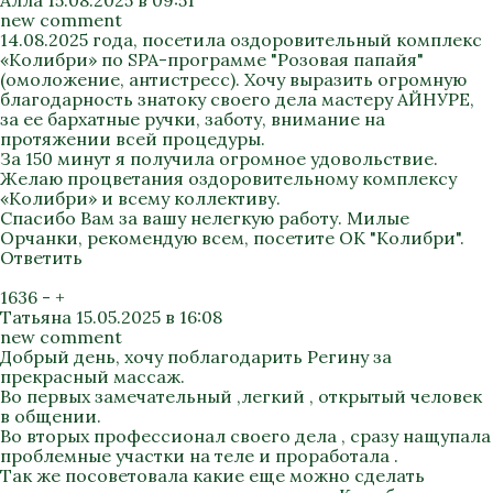
Алла
15.08.2025 в 09:51
new comment
14.08.2025 года, посетила оздоровительный комплекс
«Колибри» по SPA-программе "Розовая папайя"
(омоложение, антистресс). Хочу выразить огромную
благодарность знатоку своего дела мастеру АЙНУРЕ,
за ее бархатные ручки, заботу, внимание на
протяжении всей процедуры.
За 150 минут я получила огромное удовольствие.
Желаю процветания оздоровительному комплексу
«Колибри» и всему коллективу.
Спасибо Вам за вашу нелегкую работу. Милые
Орчанки, рекомендую всем, посетите ОК "Колибри".
Ответить
1636
-
+
Татьяна
15.05.2025 в 16:08
new comment
Добрый день, хочу поблагодарить Регину за
прекрасный массаж.
Во первых замечательный ,легкий , открытый человек
в общении.
Во вторых профессионал своего дела , сразу нащупала
проблемные участки на теле и проработала .
Так же посоветовала какие еще можно сделать