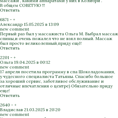
массажи , какими аппаратами у них в Колибри .
В общем СОВЕТУЮ !!!
Ответить
6871
-
+
Александр
15.05.2025 в 13:09
new comment
Первый раз был у массажиста Ольга М. Выбрал массаж
спины,и очень пожалел что не взял полный. Массаж
был просто великолепный,приду ещё!
Ответить
2201
-
+
Ольга
19.04.2025 в 00:12
new comment
17 апреля посетила программу в спа Шоколадомания,
у чудесного специалиста Татьяны. Спасибо большое
за хороший сервис, заботливое обслуживание и
отличные впечатления о центре) Обязательно приду
еще!
Ответить
2640
-
+
Владислав
21.03.2025 в 20:20
new comment