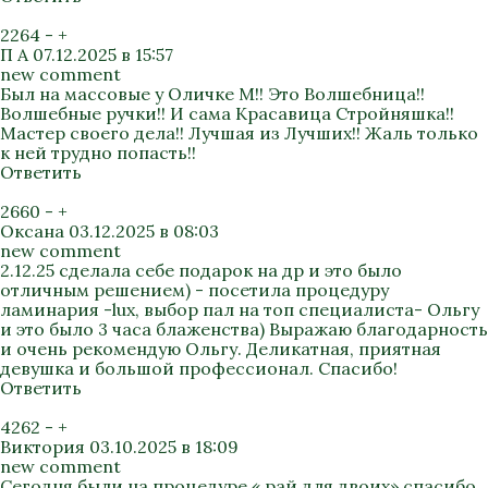
2264
-
+
П А
07.12.2025 в 15:57
new comment
Был на массовые у Оличке М!! Это Волшебница!!
Волшебные ручки!! И сама Красавица Стройняшка!!
Мастер своего дела!! Лучшая из Лучших!! Жаль только
к ней трудно попасть!!
Ответить
2660
-
+
Оксана
03.12.2025 в 08:03
new comment
2.12.25 сделала себе подарок на др и это было
отличным решением) - посетила процедуру
ламинария -lux, выбор пал на топ специалиста- Ольгу
и это было 3 часа блаженства) Выражаю благодарность
и очень рекомендую Ольгу. Деликатная, приятная
девушка и большой профессионал. Спасибо!
Ответить
4262
-
+
Виктория
03.10.2025 в 18:09
new comment
Сегодня были на процедуре « рай для двоих» спасибо