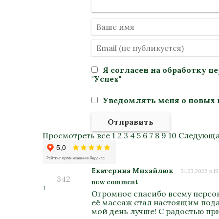
Я согласен на
обработку п
"Успех"
Уведомлять меня о новых 
Отправить
Просмотреть все
1
2
3
4
5
6
7
8
9
10
Следующа
Екатерина Михайлюк
31.03.2026 в 19
342
new comment
+
Огромное спасибо всему персон
её массаж стал настоящим подар
мой день лучше! С радостью пр