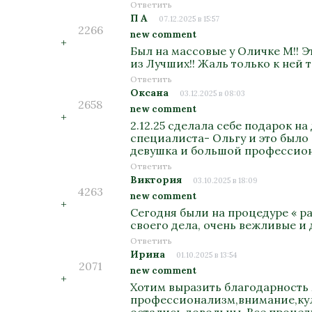
Ответить
П А
07.12.2025 в 15:57
2266
new comment
+
Был на массовые у Оличке М!! Э
из Лучших!! Жаль только к ней т
Ответить
Оксана
03.12.2025 в 08:03
2658
new comment
+
2.12.25 сделала себе подарок н
специалиста- Ольгу и это было
девушка и большой профессион
Ответить
Виктория
03.10.2025 в 18:09
4263
new comment
+
Сегодня были на процедуре « р
своего дела, очень вежливые и
Ответить
Ирина
01.10.2025 в 13:54
2071
new comment
+
Хотим выразить благодарность 
профессионализм,внимание,куль