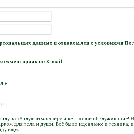
ерсональных данных
и ознакомлен с условиями
По
комментариях по E-mail
я »
:36
алу за тёплую атмосферу и вежливое обслуживание! Н
ком для тела и души. Всё было идеально: и техника, и
иду ещё.