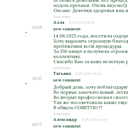
остались довольны. Все процед
медом,орехами. Очень вкусно!)
Оксане. Девочки здоровья вам,п
Ответить
Алла
15.08.2025 в 09:51
2848
new comment
+
14.08.2025 года, посетила озд
Хочу выразить огромную благода
протяжении всей процедуры.
За 150 минут я получила огром
коллективу.
Спасибо Вам за вашу нелегкую 
Ответить
Татьяна
15.05.2025 в 16:08
1635
new comment
+
Добрый день, хочу поблагодари
Во первых замечательный ,легк
Во вторых профессионал своего 
Так же посоветовала какие еще
В общем СОВЕТУЮ !!!
Ответить
Александр
15.05.2025 в 13:09
6872
new comment