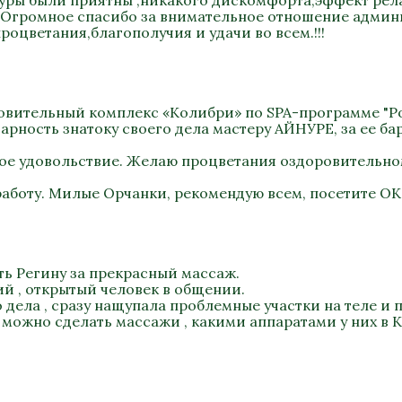
уры были приятны ,никакого дискомфорта,эффект релак
) Огромное спасибо за внимательное отношение админи
роцветания,благополучия и удачи во всем.!!!
оровительный комплекс «Колибри» по SPA-программе "Ро
рность знатоку своего дела мастеру АЙНУРЕ, за ее бар
ное удовольствие. Желаю процветания оздоровительно
работу. Милые Орчанки, рекомендую всем, посетите ОК
ть Регину за прекрасный массаж.
ий , открытый человек в общении.
дела , сразу нащупала проблемные участки на теле и п
 можно сделать массажи , какими аппаратами у них в К