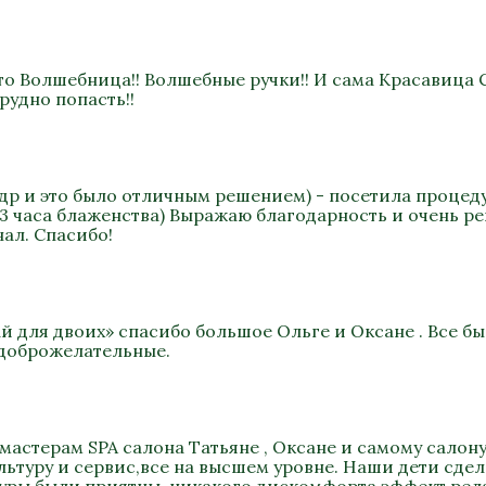
то Волшебница!! Волшебные ручки!! И сама Красавица 
рудно попасть!!
а др и это было отличным решением) - посетила процеду
 3 часа блаженства) Выражаю благодарность и очень р
ал. Спасибо!
ай для двоих» спасибо большое Ольге и Оксане . Все 
 доброжелательные.
мастерам SPA салона Татьяне , Оксане и самому салону
туру и сервис,все на высшем уровне. Наши дети сдел