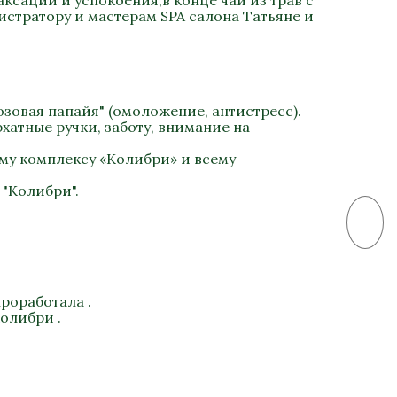
сации и успокоения,в конце чай из трав с
стратору и мастерам SPA салона Татьяне и
зовая папайя" (омоложение, антистресс).
хатные ручки, заботу, внимание на
му комплексу «Колибри» и всему
 "Колибри".
роработала .
олибри .