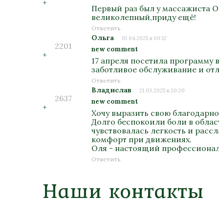
+
Первый раз был у массажиста О
великолепный,приду ещё!
Ответить
Ольга
19.04.2025 в 00:12
2201
new comment
+
17 апреля посетила программу 
заботливое обслуживание и отл
Ответить
Владислав
21.03.2025 в 20:20
2637
new comment
+
Хочу выразить свою благодарно
Долго беспокоили боли в облас
чувствовалась легкость и расс
комфорт при движениях.
Оля - настоящий профессионал
Ответить
Наши контакты