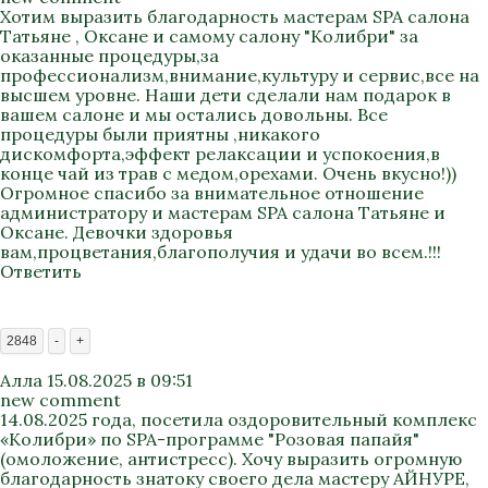
Хотим выразить благодарность мастерам SPA салона
Татьяне , Оксане и самому салону "Колибри" за
оказанные процедуры,за
профессионализм,внимание,культуру и сервис,все на
высшем уровне. Наши дети сделали нам подарок в
вашем салоне и мы остались довольны. Все
процедуры были приятны ,никакого
дискомфорта,эффект релаксации и успокоения,в
конце чай из трав с медом,орехами. Очень вкусно!))
Огромное спасибо за внимательное отношение
администратору и мастерам SPA салона Татьяне и
Оксане. Девочки здоровья
вам,процветания,благополучия и удачи во всем.!!!
Ответить
2848
-
+
Алла
15.08.2025 в 09:51
new comment
14.08.2025 года, посетила оздоровительный комплекс
«Колибри» по SPA-программе "Розовая папайя"
(омоложение, антистресс). Хочу выразить огромную
благодарность знатоку своего дела мастеру АЙНУРЕ,