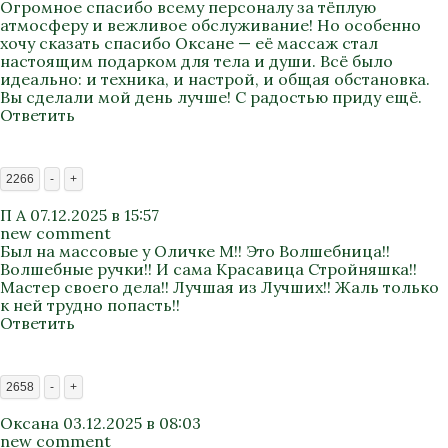
Огромное спасибо всему персоналу за тёплую
атмосферу и вежливое обслуживание! Но особенно
хочу сказать спасибо Оксане — её массаж стал
настоящим подарком для тела и души. Всё было
идеально: и техника, и настрой, и общая обстановка.
Вы сделали мой день лучше! С радостью приду ещё.
Ответить
2266
-
+
П А
07.12.2025 в 15:57
new comment
Был на массовые у Оличке М!! Это Волшебница!!
Волшебные ручки!! И сама Красавица Стройняшка!!
Мастер своего дела!! Лучшая из Лучших!! Жаль только
к ней трудно попасть!!
Ответить
2658
-
+
Оксана
03.12.2025 в 08:03
new comment