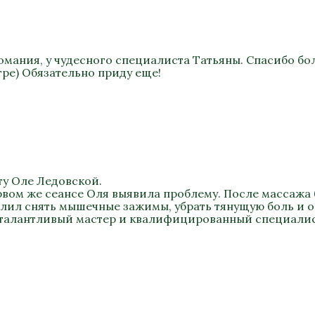
омания, у чудесного специалиста Татьяны. Спасибо бо
ре) Обязательно приду еще!
ту Оле Ледовской.
рвом же сеансе Оля выявила проблему. После массажа 
олил снять мышечные зажимы, убрать тянущую боль и 
 талантливый мастер и квалифицированный специалис