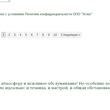
лен с условиями
Политики конфиденциальности
ООО "Успех"
1
2
3
4
5
6
7
8
9
10
Следующая »
 атмосферу и вежливое обслуживание! Но особенно хоч
о идеально: и техника, и настрой, и общая обстановка