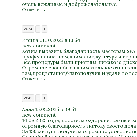
очень вежливые и доброжелательные.
Ответить
2074
-
+
Ирина
01.10.2025 в 13:54
new comment
Хотим выразить благодарность мастерам SPA 
профессионализм,внимание,культуру и сервис
Все процедуры были приятны ,никакого диско
Огромное спасибо за внимательное отношение
вам,процветания,благополучия и удачи во всем
Ответить
2845
-
+
Алла
15.08.2025 в 09:51
new comment
14.08.2025 года, посетила оздоровительный к
огромную благодарность знатоку своего дела 
За 150 минут я получила огромное удовольст
Спасибо Вам за вашу нелегкую работу. Милые