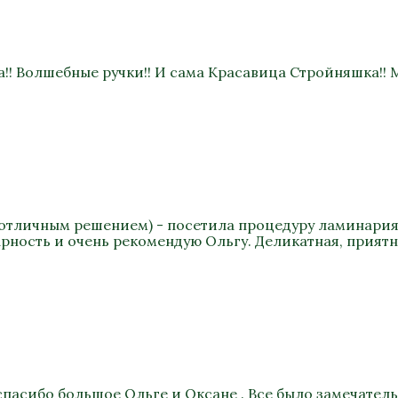
!! Волшебные ручки!! И сама Красавица Стройняшка!! М
ло отличным решением) - посетила процедуру ламинария 
арность и очень рекомендую Ольгу. Деликатная, прият
спасибо большое Ольге и Оксане . Все было замечател