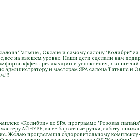
салона Татьяне , Оксане и самому салону "Колибри" за
,все на высшем уровне. Наши дети сделали нам подар
мфорта,эффект релаксации и успокоения,в конце чай из
 администратору и мастерам SPA салона Татьяне и Ок
.!!!
омплекс «Колибри» по SPA-программе "Розовая папайя"
мастеру АЙНУРЕ, за ее бархатные ручки, заботу, вним
вие. Желаю процветания оздоровительному комплексу 
 Орчанки, рекомендую всем, посетите ОК "Колибри".