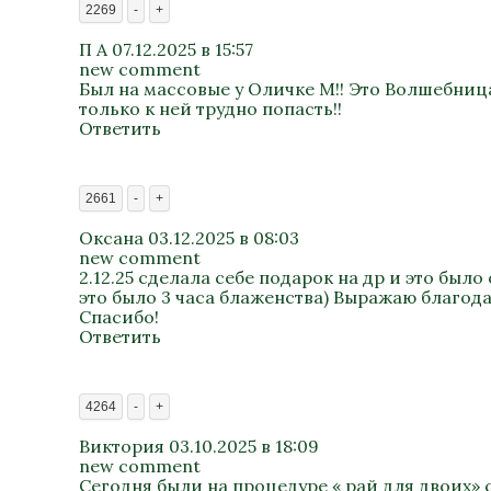
2269
-
+
П А
07.12.2025 в 15:57
new comment
Был на массовые у Оличке М!! Это Волшебница
только к ней трудно попасть!!
Ответить
2661
-
+
Оксана
03.12.2025 в 08:03
new comment
2.12.25 сделала себе подарок на др и это бы
это было 3 часа блаженства) Выражаю благод
Спасибо!
Ответить
4264
-
+
Виктория
03.10.2025 в 18:09
new comment
Сегодня были на процедуре « рай для двоих» 