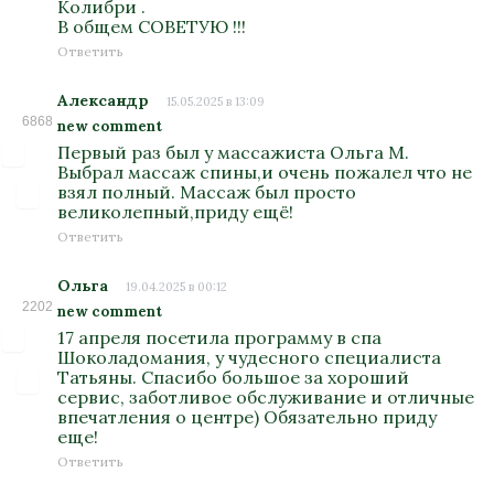
Колибри .
В общем СОВЕТУЮ !!!
Ответить
Александр
15.05.2025 в 13:09
6868
new comment
Первый раз был у массажиста Ольга М.
Выбрал массаж спины,и очень пожалел что не
взял полный. Массаж был просто
великолепный,приду ещё!
Ответить
Ольга
19.04.2025 в 00:12
2202
new comment
17 апреля посетила программу в спа
Шоколадомания, у чудесного специалиста
Татьяны. Спасибо большое за хороший
сервис, заботливое обслуживание и отличные
впечатления о центре) Обязательно приду
еще!
Ответить