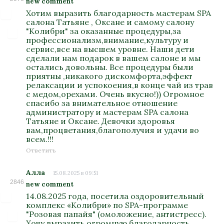
new comment
Хотим выразить благодарность мастерам SPA
салона Татьяне , Оксане и самому салону
"Колибри" за оказанные процедуры,за
профессионализм,внимание,культуру и
сервис,все на высшем уровне. Наши дети
сделали нам подарок в вашем салоне и мы
остались довольны. Все процедуры были
приятны ,никакого дискомфорта,эффект
релаксации и успокоения,в конце чай из трав
с медом,орехами. Очень вкусно!)) Огромное
спасибо за внимательное отношение
администратору и мастерам SPA салона
Татьяне и Оксане. Девочки здоровья
вам,процветания,благополучия и удачи во
всем.!!!
Ответить
Алла
15.08.2025 в 09:51
2846
new comment
14.08.2025 года, посетила оздоровительный
комплекс «Колибри» по SPA-программе
"Розовая папайя" (омоложение, антистресс).
Хочу выразить огромную благодарность