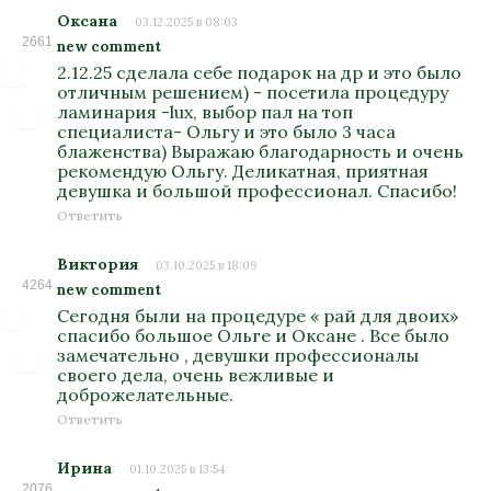
Оксана
03.12.2025 в 08:03
2661
new comment
2.12.25 сделала себе подарок на др и это было
отличным решением) - посетила процедуру
ламинария -lux, выбор пал на топ
специалиста- Ольгу и это было 3 часа
блаженства) Выражаю благодарность и очень
рекомендую Ольгу. Деликатная, приятная
девушка и большой профессионал. Спасибо!
Ответить
Виктория
03.10.2025 в 18:09
4264
new comment
Сегодня были на процедуре « рай для двоих»
спасибо большое Ольге и Оксане . Все было
замечательно , девушки профессионалы
своего дела, очень вежливые и
доброжелательные.
Ответить
Ирина
01.10.2025 в 13:54
2076