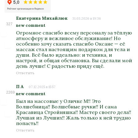
Екатерина Михайлюк
31.03.2026 в 19:36
327
new comment
Огромное спасибо всему персоналу за тёплую
атмосферу и вежливое обслуживание! Но
особенно хочу сказать спасибо Оксане — её
массаж стал настоящим подарком для тела и
души. Всё было идеально: и техника, и
настрой, и общая обстановка. Вы сделали мой
день лучше! С радостью приду ещё.
Ответить
П А
07.12.2025 в 15:57
2269
new comment
Был на массовые у Оличке М!! Это
Волшебница!! Волшебные ручки!! И сама
Красавица Стройняшка!! Мастер своего дела!!
Лучшая из Лучших!! Жаль только к ней трудно
попасть!!
Ответить