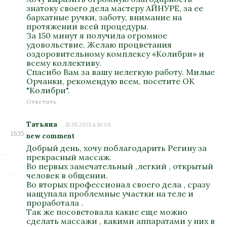
знатоку своего дела мастеру АЙНУРЕ, за ее
бархатные ручки, заботу, внимание на
протяжении всей процедуры.
За 150 минут я получила огромное
удовольствие. Желаю процветания
оздоровительному комплексу «Колибри» и
всему коллективу.
Спасибо Вам за вашу нелегкую работу. Милые
Орчанки, рекомендую всем, посетите ОК
"Колибри".
Ответить
Татьяна
15.05.2025 в 16:08
1635
new comment
Добрый день, хочу поблагодарить Регину за
прекрасный массаж.
Во первых замечательный ,легкий , открытый
человек в общении.
Во вторых профессионал своего дела , сразу
нащупала проблемные участки на теле и
проработала .
Так же посоветовала какие еще можно
сделать массажи , какими аппаратами у них в