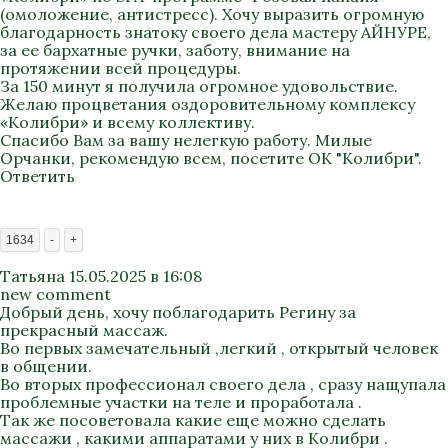
(омоложение, антистресс). Хочу выразить огромную
благодарность знатоку своего дела мастеру АЙНУРЕ,
за ее бархатные ручки, заботу, внимание на
протяжении всей процедуры.
За 150 минут я получила огромное удовольствие.
Желаю процветания оздоровительному комплексу
«Колибри» и всему коллективу.
Спасибо Вам за вашу нелегкую работу. Милые
Орчанки, рекомендую всем, посетите ОК "Колибри".
Ответить
1634
-
+
Татьяна
15.05.2025 в 16:08
new comment
Добрый день, хочу поблагодарить Регину за
прекрасный массаж.
Во первых замечательный ,легкий , открытый человек
в общении.
Во вторых профессионал своего дела , сразу нащупала
проблемные участки на теле и проработала .
Так же посоветовала какие еще можно сделать
массажи , какими аппаратами у них в Колибри .