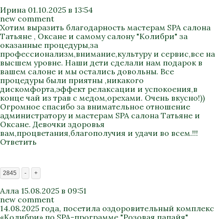
Ирина
01.10.2025 в 13:54
new comment
Хотим выразить благодарность мастерам SPA салона
Татьяне , Оксане и самому салону "Колибри" за
оказанные процедуры,за
профессионализм,внимание,культуру и сервис,все на
высшем уровне. Наши дети сделали нам подарок в
вашем салоне и мы остались довольны. Все
процедуры были приятны ,никакого
дискомфорта,эффект релаксации и успокоения,в
конце чай из трав с медом,орехами. Очень вкусно!))
Огромное спасибо за внимательное отношение
администратору и мастерам SPA салона Татьяне и
Оксане. Девочки здоровья
вам,процветания,благополучия и удачи во всем.!!!
Ответить
2845
-
+
Алла
15.08.2025 в 09:51
new comment
14.08.2025 года, посетила оздоровительный комплекс
«Колибри» по SPA-программе "Розовая папайя"