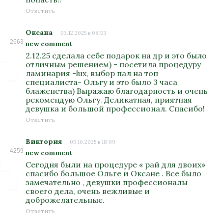
Ответить
Оксана
03.12.2025 в 08:03
2663
new comment
2.12.25 сделала себе подарок на др и это было
отличным решением) - посетила процедуру
ламинария -lux, выбор пал на топ
специалиста- Ольгу и это было 3 часа
блаженства) Выражаю благодарность и очень
рекомендую Ольгу. Деликатная, приятная
девушка и большой профессионал. Спасибо!
Ответить
Виктория
03.10.2025 в 18:09
4259
new comment
Сегодня были на процедуре « рай для двоих»
спасибо большое Ольге и Оксане . Все было
замечательно , девушки профессионалы
своего дела, очень вежливые и
доброжелательные.
Ответить