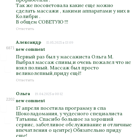
Так же посоветовала какие еще можно
сделать массажи , какими аппаратами у них в
Колибри .
В общем СОВЕТУЮ !!!
Ответить
Александр
15.05.2025 в 13:09
6871
new comment
Первый раз был у массажиста Ольга М.
Выбрал массаж спины,и очень пожалел что не
взял полный. Массаж был просто
великолепный,приду ещё!
Ответить
Ольга
19.04.2025 в 00:12
2202
new comment
17 апреля посетила программу в спа
Шоколадомания, у чудесного специалиста
Татьяны. Спасибо большое за хороший
сервис, заботливое обслуживание и отличные
впечатления о центре) Обязательно приду
еще!