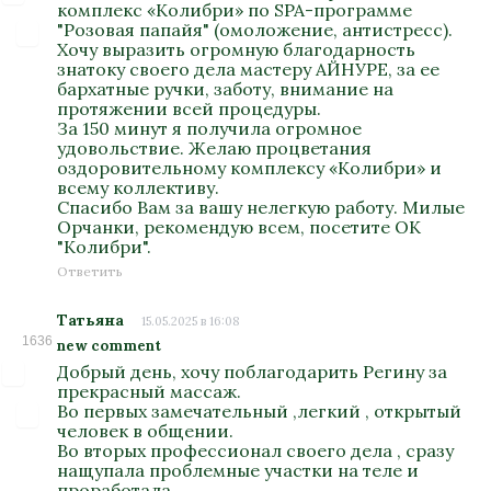
комплекс «Колибри» по SPA-программе
"Розовая папайя" (омоложение, антистресс).
Хочу выразить огромную благодарность
знатоку своего дела мастеру АЙНУРЕ, за ее
бархатные ручки, заботу, внимание на
протяжении всей процедуры.
За 150 минут я получила огромное
удовольствие. Желаю процветания
оздоровительному комплексу «Колибри» и
всему коллективу.
Спасибо Вам за вашу нелегкую работу. Милые
Орчанки, рекомендую всем, посетите ОК
"Колибри".
Ответить
Татьяна
15.05.2025 в 16:08
1636
new comment
Добрый день, хочу поблагодарить Регину за
прекрасный массаж.
Во первых замечательный ,легкий , открытый
человек в общении.
Во вторых профессионал своего дела , сразу
нащупала проблемные участки на теле и
проработала .