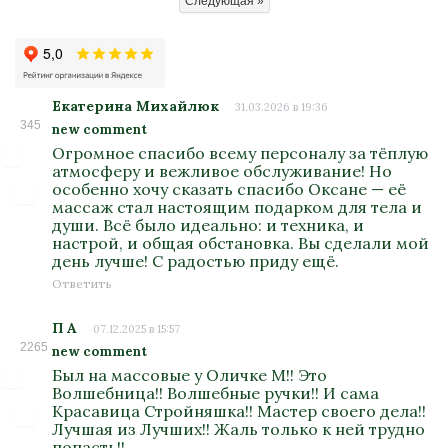
Следующая »
Екатерина Михайлюк
31.03.2026 в 19:36
345
new comment
Огромное спасибо всему персоналу за тёплую
атмосферу и вежливое обслуживание! Но
особенно хочу сказать спасибо Оксане — её
массаж стал настоящим подарком для тела и
души. Всё было идеально: и техника, и
настрой, и общая обстановка. Вы сделали мой
день лучше! С радостью приду ещё.
Ответить
П А
07.12.2025 в 15:57
2265
new comment
Был на массовые у Оличке М!! Это
Волшебница!! Волшебные ручки!! И сама
Красавица Стройняшка!! Мастер своего дела!!
Лучшая из Лучших!! Жаль только к ней трудно
попасть!!