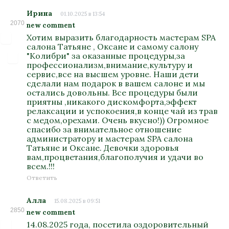
Ирина
01.10.2025 в 13:54
2070
new comment
Хотим выразить благодарность мастерам SPA
салона Татьяне , Оксане и самому салону
"Колибри" за оказанные процедуры,за
профессионализм,внимание,культуру и
сервис,все на высшем уровне. Наши дети
сделали нам подарок в вашем салоне и мы
остались довольны. Все процедуры были
приятны ,никакого дискомфорта,эффект
релаксации и успокоения,в конце чай из трав
с медом,орехами. Очень вкусно!)) Огромное
спасибо за внимательное отношение
администратору и мастерам SPA салона
Татьяне и Оксане. Девочки здоровья
вам,процветания,благополучия и удачи во
всем.!!!
Ответить
Алла
15.08.2025 в 09:51
2850
new comment
14.08.2025 года, посетила оздоровительный