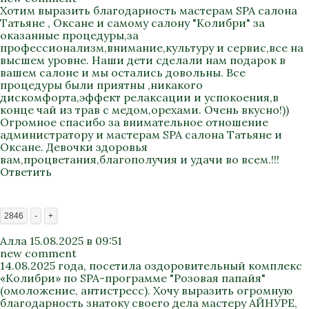
Хотим выразить благодарность мастерам SPA салона
Татьяне , Оксане и самому салону "Колибри" за
оказанные процедуры,за
профессионализм,внимание,культуру и сервис,все на
высшем уровне. Наши дети сделали нам подарок в
вашем салоне и мы остались довольны. Все
процедуры были приятны ,никакого
дискомфорта,эффект релаксации и успокоения,в
конце чай из трав с медом,орехами. Очень вкусно!))
Огромное спасибо за внимательное отношение
администратору и мастерам SPA салона Татьяне и
Оксане. Девочки здоровья
вам,процветания,благополучия и удачи во всем.!!!
Ответить
2846
-
+
Алла
15.08.2025 в 09:51
new comment
14.08.2025 года, посетила оздоровительный комплекс
«Колибри» по SPA-программе "Розовая папайя"
(омоложение, антистресс). Хочу выразить огромную
благодарность знатоку своего дела мастеру АЙНУРЕ,