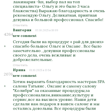
ламинария -lux, выбор пал на топ
специалиста- Ольгу и это было 3 часа
блаженства) Выражаю благодарность и очень
рекомендую Ольгу. Деликатная, приятная
девушка и большой профессионал. Спасибо!
Ответить
Виктория
03.10.2025 в 18:09
4264
new comment
Сегодня были на процедуре « рай для двоих»
+
спасибо большое Ольге и Оксане . Все было
замечательно , девушки профессионалы
своего дела, очень вежливые и
доброжелательные.
Ответить
Ирина
01.10.2025 в 13:54
2076
new comment
Хотим выразить благодарность мастерам SPA
+
салона Татьяне , Оксане и самому салону
"Колибри" за оказанные процедуры,за
профессионализм,внимание,культуру и
сервис,все на высшем уровне. Наши дети
сделали нам подарок в вашем салоне и мы
остались довольны. Все процедуры были