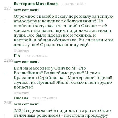
Екатерина Михайлюк
31.03.2026 в 19:36
327
new comment
Огромное спасибо всему персоналу за тёплую
+
атмосферу и вежливое обслуживание! Но
особенно хочу сказать спасибо Оксане — её
массаж стал настоящим подарком для тела и
души. Всё было идеально: и техника, и
настрой, и общая обстановка. Вы сделали мой
день лучше! С радостью приду ещё.
Ответить
П А
07.12.2025 в 15:57
2269
new comment
Был на массовые у Оличке М!! Это
+
Волшебница!! Волшебные ручки!! И сама
Красавица Стройняшка!! Мастер своего дела!!
Лучшая из Лучших!! Жаль только к ней трудно
попасть!!
Ответить
Оксана
03.12.2025 в 08:03
2661
new comment
2.12.25 сделала себе подарок на др и это было
+
отличным решением) - посетила процедуру