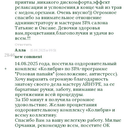
приятны ,никакого дискомфорта,эффект
релаксации и успокоения,в конце чай из трав
с медом,орехами. Очень вкусно!)) Огромное
спасибо за внимательное отношение
администратору и мастерам SPA салона
Татьяне и Оксане. Девочки здоровья
вам,процветания,благополучия и удачи во
всем.!!!
Ответить
Алла
15.08.2025 в 09:51
2846
new comment
14.08.2025 года, посетила оздоровительный
+
комплекс «Колибри» по SPA-программе
"Розовая папайя" (омоложение, антистресс).
Хочу выразить огромную благодарность
знатоку своего дела мастеру АЙНУРЕ, за ее
бархатные ручки, заботу, внимание на
протяжении всей процедуры.
За 150 минут я получила огромное
удовольствие. Желаю процветания
оздоровительному комплексу «Колибри» и
всему коллективу.
Спасибо Вам за вашу нелегкую работу. Милые
Орчанки, рекомендую всем, посетите ОК