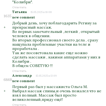
"Колибри".
Ответить
Татьяна
15.05.2025 в 16:08
1635
new comment
Добрый день, хочу поблагодарить Регину за
+
прекрасный массаж.
Во первых замечательный ,легкий , открытый
человек в общении.
Во вторых профессионал своего дела , сразу
нащупала проблемные участки на теле и
проработала .
Так же посоветовала какие еще можно
сделать массажи , какими аппаратами у них в
Колибри .
В общем СОВЕТУЮ !!!
Ответить
Александр
15.05.2025 в 13:09
6868
new comment
Первый раз был у массажиста Ольга М.
+
Выбрал массаж спины,и очень пожалел что не
взял полный. Массаж был просто
великолепный,приду ещё!
Ответить