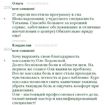
Ольга
19.04.2025 в 00:12
2202
new comment
17 апреля посетила программу в спа
+
Шоколадомания, у чудесного специалиста
Татьяны. Спасибо большое за хороший
сервис, заботливое обслуживание и отличные
впечатления о центре) Обязательно приду
еще!
Ответить
Владислав
21.03.2025 в 20:20
2634
new comment
Хочу выразить свою благодарность
+
массажисту Оле Ледовской.
Долго беспокоили боли в области шеи. На
первом же сеансе Оля выявила проблему.
После массажа боль в шее стала проходила,
чувствовалась легкость и расслабление. Курс
массажа позволил снять мышечные зажимы,
убрать тянущую боль и ощутить комфорт при
движениях.
Оля - настоящий профессионал своего дела,
талантливый мастер и квалифицированный
специалист!