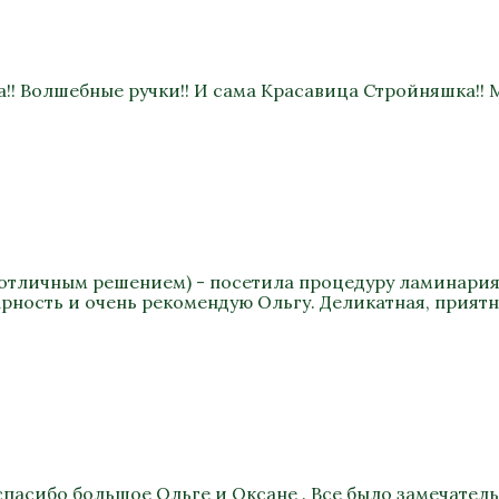
!! Волшебные ручки!! И сама Красавица Стройняшка!! М
ло отличным решением) - посетила процедуру ламинария 
арность и очень рекомендую Ольгу. Деликатная, прият
спасибо большое Ольге и Оксане . Все было замечател