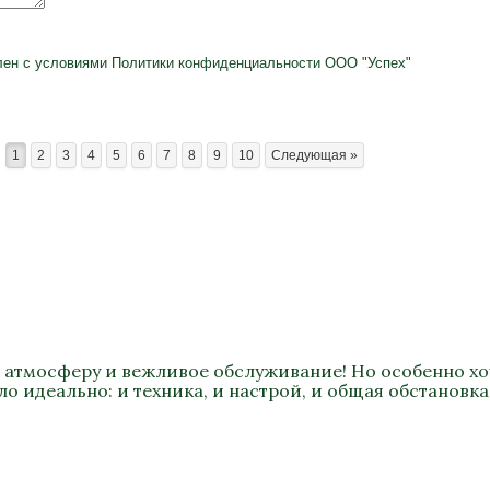
лен с условиями
Политики конфиденциальности
ООО "Успех"
1
2
3
4
5
6
7
8
9
10
Следующая »
 атмосферу и вежливое обслуживание! Но особенно хоч
о идеально: и техника, и настрой, и общая обстановка