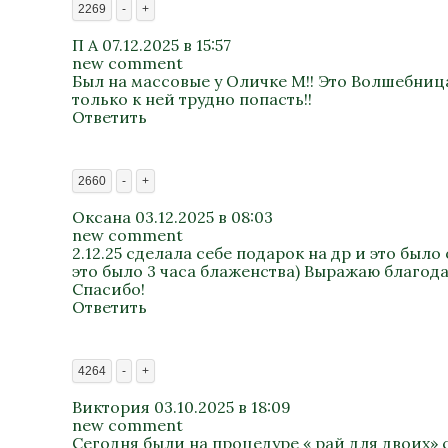
2269
-
+
П А
07.12.2025 в 15:57
new comment
Был на массовые у Оличке М!! Это Волшебница
только к ней трудно попасть!!
Ответить
2660
-
+
Оксана
03.12.2025 в 08:03
new comment
2.12.25 сделала себе подарок на др и это бы
это было 3 часа блаженства) Выражаю благод
Спасибо!
Ответить
4264
-
+
Виктория
03.10.2025 в 18:09
new comment
Сегодня были на процедуре « рай для двоих» 