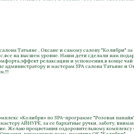
салона Татьяне , Оксане и самому салону "Колибри" за
,все на высшем уровне. Наши дети сделали нам подар
мфорта,эффект релаксации и успокоения,в конце чай из
 администратору и мастерам SPA салона Татьяне и Ок
.!!!
омплекс «Колибри» по SPA-программе "Розовая папайя"
мастеру АЙНУРЕ, за ее бархатные ручки, заботу, вним
вие. Желаю процветания оздоровительному комплексу 
 Орчанки, рекомендую всем, посетите ОК "Колибри".