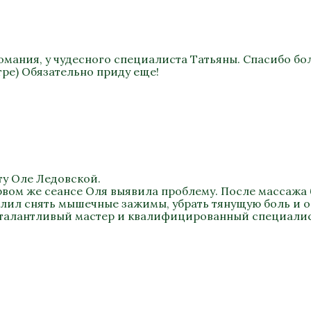
омания, у чудесного специалиста Татьяны. Спасибо бо
ре) Обязательно приду еще!
ту Оле Ледовской.
рвом же сеансе Оля выявила проблему. После массажа 
олил снять мышечные зажимы, убрать тянущую боль и 
 талантливый мастер и квалифицированный специалис