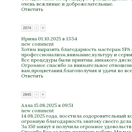
очень вежливые и доброжелательные.
Ответить
2074
-
+
Ирина
01.10.2025 в 13:54
new comment
Хотим выразить благодарность мастерам SPA 
профессионализм,внимание,культуру и сервис
Все процедуры были приятны ,никакого диско
Огромное спасибо за внимательное отношение
вам,процветания,благополучия и удачи во всем
Ответить
2845
-
+
Алла
15.08.2025 в 09:51
new comment
14.08.2025 года, посетила оздоровительный к
огромную благодарность знатоку своего дела 
За 150 минут я получила огромное удовольст
Спасибо Вам за вашу нелегкую работу. Милые