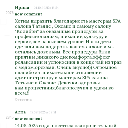
Ирина
01.10.2025 в 13:54
2076
new comment
Хотим выразить благодарность мастерам SPA
салона Татьяне , Оксане и самому салону
"Колибри" за оказанные процедуры,за
профессионализм,внимание,культуру и
сервис,все на высшем уровне. Наши дети
сделали нам подарок в вашем салоне и мы
остались довольны. Все процедуры были
приятны ,никакого дискомфорта,эффект
релаксации и успокоения,в конце чай из трав
с медом,орехами. Очень вкусно!)) Огромное
спасибо за внимательное отношение
администратору и мастерам SPA салона
Татьяне и Оксане. Девочки здоровья
вам,процветания,благополучия и удачи во
всем.!!!
Ответить
Алла
15.08.2025 в 09:51
2845
new comment
14.08.2025 года, посетила оздоровительный