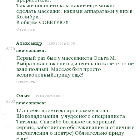
Так же посоветовала какие еще можно
сделать массажи , какими аппаратами у них в
Колибри .
В общем СОВЕТУЮ !!!
Ответить
Александр
15.05.2025 в 13:09
6870
new comment
Первый раз был у массажиста Ольга М.
Выбрал массаж спины,и очень пожалел что не
взял полный. Массаж был просто
великолепный,приду ещё!
Ответить
Ольга
19.04.2025 в 00:12
2202
new comment
17 апреля посетила программу в спа
Шоколадомания, у чудесного специалиста
Татьяны. Спасибо большое за хороший
сервис, заботливое обслуживание и отличные
впечатления о центре) Обязательно приду
еще!