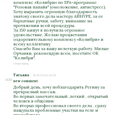
комплекс «Колибри» по SPA-программе
"Розовая папайя" (омоложение, антистресс).
Хочу выразить огромную благодарность
знатоку своего дела мастеру АЙНУРЕ, за ее
бархатные ручки, заботу, внимание на
протяжении всей процедуры.
За 150 минут я получила огромное
удовольствие. Желаю процветания
оздоровительному комплексу «Колибри» и
всему коллективу.
Спасибо Вам за вашу нелегкую работу. Милые
Орчанки, рекомендую всем, посетите ОК
"Колибри".
Ответить
Татьяна
15.05.2025 в 16:08
1635
new comment
Добрый день, хочу поблагодарить Регину за
прекрасный массаж.
Во первых замечательный ,легкий , открытый
человек в общении.
Во вторых профессионал своего дела , сразу
нащупала проблемные участки на теле и
проработала .