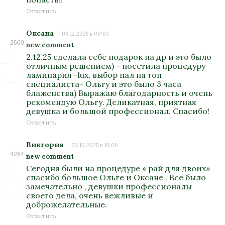
Ответить
Оксана
03.12.2025 в 08:03
2660
new comment
2.12.25 сделала себе подарок на др и это было
отличным решением) - посетила процедуру
ламинария -lux, выбор пал на топ
специалиста- Ольгу и это было 3 часа
блаженства) Выражаю благодарность и очень
рекомендую Ольгу. Деликатная, приятная
девушка и большой профессионал. Спасибо!
Ответить
Виктория
03.10.2025 в 18:09
4264
new comment
Сегодня были на процедуре « рай для двоих»
спасибо большое Ольге и Оксане . Все было
замечательно , девушки профессионалы
своего дела, очень вежливые и
доброжелательные.
Ответить